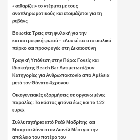
«καθαρίζει» το ντέρμπι με τους
αναπληρωματικούς και ετοιμάζεται για τη
ρεβάνς
Βοιωτία: Τρεις στη φυλακή για την
καταστροφική φωτιά – «Λουκέτο» στο αιολικό
πάρκο και προσφυγές στη Δικαιοσύνη
Τραγική Υπόθεση στην Πάρο: Γονείς και
Ιδιοκτήτης Beach Bar Αντιμετωπίζουν
Κατηγορίες για Ανθρωποκτονία από Αμέλεια
μετά τον Θάνατο 4χρονου
Οικογενειακές εξορμήσεις σε οργανωμένες
παραλίες: Το κόστος φτάνει έως και τα 122
ευρώ!
Συλλυπητήρια από Ρεάλ Μαδρίτης και
Μπαρτσελόνα στον Λιονέλ Μέσι για την
απώλεια του πατέρα του