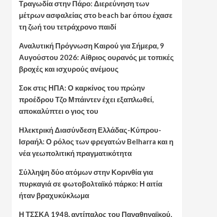
Τραγωδία στην Πάρο: Διερεύνηση των
μέτρων ασφαλείας στο beach bar όπου έχασε
τη ζωή του τετράχρονο παιδί
Αναλυτική Πρόγνωση Καιρού για Σήμερα, 9
Αυγούστου 2026: Αίθριος ουρανός με τοπικές
βροχές και ισχυρούς ανέμους
Σοκ στις ΗΠΑ: Ο καρκίνος του πρώην
προέδρου Τζο Μπάιντεν έχει εξαπλωθεί,
αποκαλύπτει ο γιος του
Ηλεκτρική Διασύνδεση Ελλάδας-Κύπρου-
Ισραήλ: Ο ρόλος των φρεγατών Belharra και η
νέα γεωπολιτική πραγματικότητα
Σύλληψη δύο ατόμων στην Κορινθία για
πυρκαγιά σε φωτοβολταϊκό πάρκο: Η αιτία
ήταν βραχυκύκλωμα
Η ΤΣΣΚΑ 1948, αντίπαλος του Παναθηναϊκού,