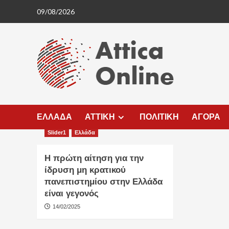
Skip
09/08/2026
to
content
ΕΛΛΑΔΑ
ΑΤΤΙΚΗ
ΠΟΛΙΤΙΚΗ
ΑΓΟΡΑ
Slider1
Ελλάδα
Η πρώτη αίτηση για την
ίδρυση μη κρατικού
πανεπιστημίου στην Ελλάδα
είναι γεγονός
14/02/2025