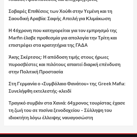
Σοβαρές Επιθέσεις των Χούθι στην Υεμένη και τη
Σαουδική Αραβία: Σαφής Απειλή για Κλιμάκωση
Η 46χρονη που κατηγορείται για τον εμπρησμό της
Marfin έλαβε προθεσμία για απολογία την Τρίτη και
επιστρέφει στα κρατητήρια της ΓΑΔΑ
Άκης Σκέρτσος: Η απόδοση τιμής στους ήρωες
πυροσβέστες και πιλότους απαιτεί διαρκή επένδυση
στην Πολιτική Προστασία
Στη Γερμανία ο «Συμβόλαιο Θανάτου» της Greek Mafia:
Συνελήφθη εκτελεστής-κλειδί
Τραγικό συμβάν στα Χανιά: 64χρονος τουρίστας έχασε
τη ζωή του σε πισίνα ξενοδοχείου – Σύλληψη του
ιδιοκτήτη λόγω έλλειψης ναυαγοσώστη