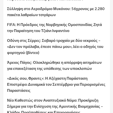
Σύλληψη στο Αεροδρόμιο Μυκόνου: 56χρονος με 2.280
πακέτα λαθραίων τσιγάρων
FIFA: Η Πρόεδρος της Νορβηγικής Ομοσπονδίας Ζητά
την Παραίτηση του Τζιάνι Ινφαντίνο
Οδύνη στις Σέρρες: Σοβαρό τροχαίο με δύο νεκρούς –
«Δεν τον πρόλαβα, έπεσε πάνω μου», λέει ο οδηγός του
φορτηγού (βίντεο)
Άρειος Πάγος: Ολοκληρώθηκε η απόρριψη αιτημάτων
για επανεξέταση της υπόθεσης των υποκλοπών
«Δικός σου, Φραντς»: Η Αξέχαστη Παράσταση
Επιστρέφει Δυναμικά τον Σεπτέμβριο για Περιορισμένες
Παραστάσεις
Νέο Καθεστώς στον Αναπτυξιακό Νόμο: Προκήρυξη
Σήμερα για την Ενίσχυση της Αμυντικής Βιομηχανίας –
Κλάδοι, Προϋποθέσεις και Επιχορηγήσεις