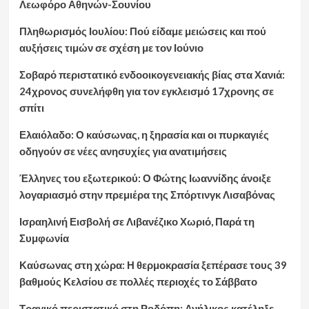
Λεωφόρο Αθηνών-Σουνίου
Πληθωρισμός Ιουλίου: Πού είδαμε μειώσεις και πού
αυξήσεις τιμών σε σχέση με τον Ιούνιο
Σοβαρό περιστατικό ενδοοικογενειακής βίας στα Χανιά:
24χρονος συνελήφθη για τον εγκλεισμό 17χρονης σε
σπίτι
Ελαιόλαδο: Ο καύσωνας, η ξηρασία και οι πυρκαγιές
οδηγούν σε νέες ανησυχίες για ανατιμήσεις
Έλληνες του εξωτερικού: Ο Φώτης Ιωαννίδης άνοιξε
λογαριασμό στην πρεμιέρα της Σπόρτινγκ Λισαβόνας
Ισραηλινή Εισβολή σε Λιβανέζικο Χωριό, Παρά τη
Συμφωνία
Καύσωνας στη χώρα: Η θερμοκρασία ξεπέρασε τους 39
βαθμούς Κελσίου σε πολλές περιοχές το Σάββατο
Τραγικό περιστατικό στη Ροδόπη: Ανήλικος κατέληξε