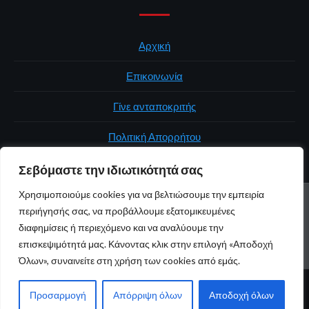
Αρχική
Επικοινωνία
Γίνε ανταποκριτής
Πολιτική Απορρήτου
Σεβόμαστε την ιδιωτικότητά σας
Χρησιμοποιούμε cookies για να βελτιώσουμε την εμπειρία
ΑΡΧΙΚΉ
ΠΟΛΙΤΙΚΉ
ΕΛΛΆΔΑ
ΚΌΣΜΟΣ
ΕΠΙΚΟΙΝΩΝΊΑ
περιήγησής σας, να προβάλλουμε εξατομικευμένες
ΠΟΛΙΤΙΚΉ ΑΠΟΡΡΉΤΟΥ
διαφημίσεις ή περιεχόμενο και να αναλύουμε την
επισκεψιμότητά μας. Κάνοντας κλικ στην επιλογή «Αποδοχή
Youtube
Facebook
Twitter
Όλων», συναινείτε στη χρήση των cookies από εμάς.
© 2026 atticaonline.gr · Με επιφύλαξη παντός δικαιώματος ·
Προσαρμογή
Απόρριψη όλων
Αποδοχή όλων
Maintained by
Gratus.gr