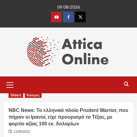
Skip
09/08/2026
to
content
Youtube
Facebook
Twitter
Primary
Menu
Slider1
Κόσμος
NBC News: Το ελληνικό πλοίο Prudent Warrior, που
πήραν οι Ιρανοί, είχε προορισμό το Τέξας, με
φορτίο αξίας 100 εκ. δολαρίων
11/06/2022