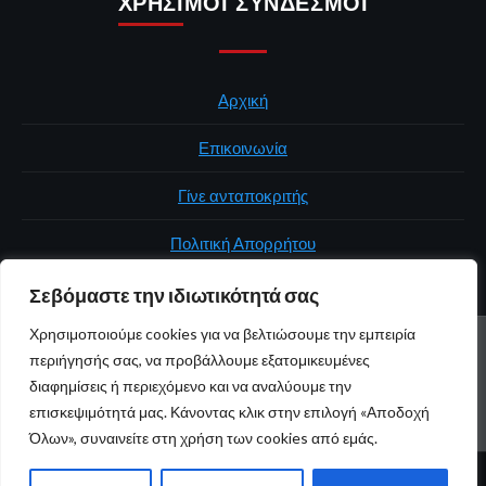
ΧΡΉΣΙΜΟΙ ΣΎΝΔΕΣΜΟΙ
Αρχική
Επικοινωνία
Γίνε ανταποκριτής
Πολιτική Απορρήτου
Σεβόμαστε την ιδιωτικότητά σας
Χρησιμοποιούμε cookies για να βελτιώσουμε την εμπειρία
ΑΡΧΙΚΉ
ΠΟΛΙΤΙΚΉ
ΕΛΛΆΔΑ
ΚΌΣΜΟΣ
ΕΠΙΚΟΙΝΩΝΊΑ
περιήγησής σας, να προβάλλουμε εξατομικευμένες
ΠΟΛΙΤΙΚΉ ΑΠΟΡΡΉΤΟΥ
διαφημίσεις ή περιεχόμενο και να αναλύουμε την
επισκεψιμότητά μας. Κάνοντας κλικ στην επιλογή «Αποδοχή
Youtube
Facebook
Twitter
Όλων», συναινείτε στη χρήση των cookies από εμάς.
© 2026 atticaonline.gr · Με επιφύλαξη παντός δικαιώματος ·