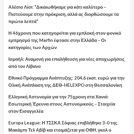
Αλέσιο Λίσι: “Δικαιωθήκαμε για κάτι καλύτερο –
Πιστεύουμε στην πρόκριση, αλλά ας διορθώσουμε τα
πρώτα λεπτά”
Η 46χρονη που κατηγορείται για εμπλοκή στον φονικό
εμπρησμό της Marfin έφτασε στην Ελλάδα – Οι
κατηγορίες των Αρχών
Ισραήλ: Αναμονή για επαλήθευση για νέες αποχωρήσεις
από τον Λίβανο
Εθνικό Πρόγραμμα Ανάπτυξης: 204,6 εκατ. ευρώ για την
Ολική Ανάπλαση της ΔΕΘ-HELEXPO στη Θεσσαλονίκη
Ελληνική Αστυνομία για την 75χρονη στα Χανιά:
Εσωτερική Έρευνα στους Αστυνομικούς – Στοιχεία
στον Εισαγγελέα
Europa League: Η ΤΣΣΚΑ Σόφιας επιβλήθηκε 3-0 της
Μακάμπι Τελ Αβίβ και ετοιμάζεται για ΟΦΗ, γκολ ο