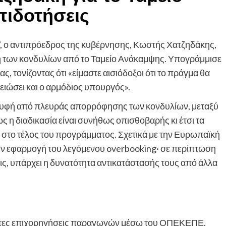
πιδοτήσεις
”, ο αντιπρόεδρος της κυβέρνησης, Κωστής Χατζηδάκης,
η των κονδυλίων από το Ταμείο Ανάκαμψης. Υπογράμμισε
ς, τονίζοντας ότι «είμαστε αισιόδοξοι ότι το πράγμα θα
μειώσει και ο αρμόδιος υπουργός».
ορυφή από πλευράς απορρόφησης των κονδυλίων, μεταξύ
ς η διαδικασία είναι συνήθως οπισθοβαρής κι έτσι τα
 στο τέλος του προγράμματος. Σχετικά με την Ευρωπαϊκή
ην εφαρμογή του λεγόμενου overbooking· σε περίπτωση
ς, υπάρχει η δυνατότητα αντικατάστασής τους από άλλα
ρώτες επιχορηγήσεις παραγωγών μέσω του ΟΠΕΚΕΠΕ.