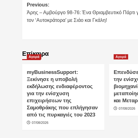
Post
Previous:
Άρης – Αμβούργο 98-76: Ένα Θριαμβευτικό Πάρτι 
navigation
τον ‘Αυτοκράτορα’ με Σιάο και Γκάλη!
Επίκαιρα
Αγορά
Αγορά
myBusinessSupport:
Επενδύσει
Ξεκίνησε η υποβολή
την ενίσ
εκδήλωσης ενδιαφέροντος
βιομηχανί
για την ενίσχυση
μεταποίη
επιχειρήσεων της
και Μετα
Σαμοθράκης που επλήγησαν
07/08/2026
από τις πυρκαγιές του 2023
07/08/2026