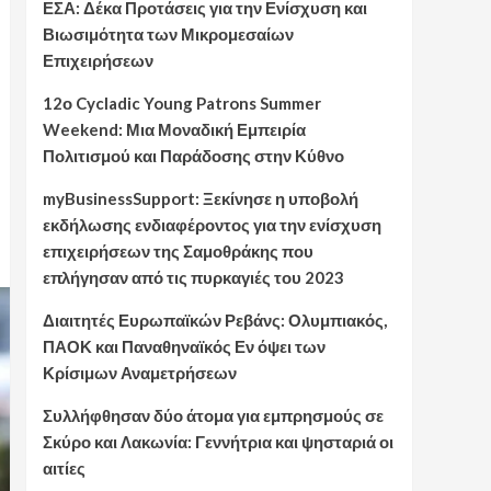
ΕΣΑ: Δέκα Προτάσεις για την Ενίσχυση και
Βιωσιμότητα των Μικρομεσαίων
Επιχειρήσεων
12ο Cycladic Young Patrons Summer
Weekend: Μια Μοναδική Εμπειρία
Πολιτισμού και Παράδοσης στην Κύθνο
myBusinessSupport: Ξεκίνησε η υποβολή
εκδήλωσης ενδιαφέροντος για την ενίσχυση
επιχειρήσεων της Σαμοθράκης που
επλήγησαν από τις πυρκαγιές του 2023
Διαιτητές Ευρωπαϊκών Ρεβάνς: Ολυμπιακός,
ΠΑΟΚ και Παναθηναϊκός Εν όψει των
Κρίσιμων Αναμετρήσεων
Συλλήφθησαν δύο άτομα για εμπρησμούς σε
Σκύρο και Λακωνία: Γεννήτρια και ψησταριά οι
αιτίες