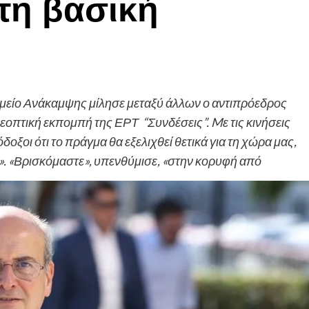
τη βασική
μείο Ανάκαμψης μίλησε μεταξύ άλλων ο αντιπρόεδρος
οπτική εκπομπή της ΕΡΤ “Συνδέσεις”. Mε τις κινήσεις
όδοξοι ότι το πράγμα θα εξελιχθεί θετικά για τη χώρα μας,
». «Βρισκόμαστε», υπενθύμισε, «στην κορυφή από