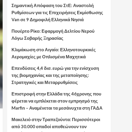
Σημαντική Απόφαση του ΣτΕ: Αναστολή
Ρυθμίσεων για τις Επιχειρήσεις Εκμίσθωσης
Van σε 9 Δημοφιλή Ελληνικά Νησιά
Πουέρτο Ρίκο: Εφαρμογή Δελτίου Νερού
Λόγω Σοβαρής Ξηρασίας
Κλιμάκωση στο Αιγαίο: Ελληνοτουρκικές
Αερομαχίες με Οπλισμένα Μαχητικά
Επενδύσεις 4,4 δισ. ευρώ για την ενίσχυση
της βιομηχανίας και της μεταποίησης:
Στρατηγικές και Μεταρρυθμίσεις
Επιστροφή στην Ελλάδα της 46χρονης που
φέρεται να εμπλέκεται στον εμπρησμό της
Marfin – Αναμένεται τα μεσάνυχτα στη ΓΑΔΑ
Μακελειό στην Τραπεζούντα: Περισσότεροι
από 30.000 οπαδοί αποθεώνουν τον