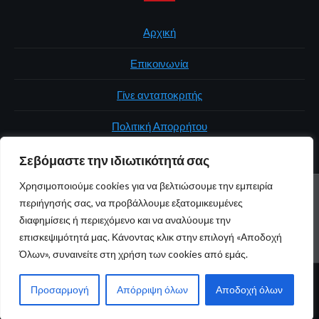
Αρχική
Επικοινωνία
Γίνε ανταποκριτής
Πολιτική Απορρήτου
Σεβόμαστε την ιδιωτικότητά σας
Χρησιμοποιούμε cookies για να βελτιώσουμε την εμπειρία
ΑΡΧΙΚΉ
ΠΟΛΙΤΙΚΉ
ΕΛΛΆΔΑ
ΚΌΣΜΟΣ
ΕΠΙΚΟΙΝΩΝΊΑ
περιήγησής σας, να προβάλλουμε εξατομικευμένες
ΠΟΛΙΤΙΚΉ ΑΠΟΡΡΉΤΟΥ
διαφημίσεις ή περιεχόμενο και να αναλύουμε την
επισκεψιμότητά μας. Κάνοντας κλικ στην επιλογή «Αποδοχή
Youtube
Facebook
Twitter
Όλων», συναινείτε στη χρήση των cookies από εμάς.
© 2026 atticaonline.gr · Με επιφύλαξη παντός δικαιώματος ·
Προσαρμογή
Απόρριψη όλων
Αποδοχή όλων
Maintained by
Gratus.gr