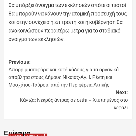
θα υπάρξει άνοιγμα των εκκλησιών οπότε οι πιστοί
θα μπορούν να κάνουν την ατομική προσευχή τους
και στην συνέχεια η επιτροπή και η κυβέρνηση θα
ανακοινώσουν περαιτέρω μέτρα για το σταδιακό
άνοιγμα των εκκλησιών.
Post
Previous:
Απορριμματοφόρα και καφέ κάδους για τα οργανικά
navigation
απόβλητα στους Δήμους Νίκαιας-Αγ. Ι. Ρέντη και
Μοσχάτου-Ταύρου, από την Περιφέρεια Αττικής
Next:
Κάντζα: Νεκρός άντρας σε σπίτι – Χτυπημένος στο
κεφάλι
Επίκαιρα
Slider1
Αστυνομικό