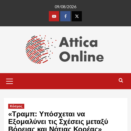
Skip
09/08/2026
to
content
Youtube
Facebook
Twitter
Primary
Menu
Κόσμος
«Τραμπ: Υπόσχεται να
Εξομαλύνει τις Σχέσεις μεταξύ
Βόρειας και Νότιας Κορέας»