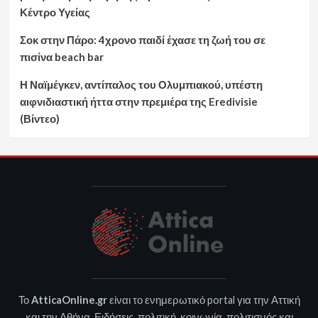
Κέντρο Υγείας
Σοκ στην Πάρο: 4χρονο παιδί έχασε τη ζωή του σε
πισίνα beach bar
Η Ναϊμέγκεν, αντίπαλος του Ολυμπιακού, υπέστη
αιφνιδιαστική ήττα στην πρεμιέρα της Eredivisie
(Βίντεο)
Το
AtticaOnline.gr
είναι το ενημερωτικό portal για την Αττική
και την Αθήνα. Ειδήσεις, πολιτική, κοινωνία, πολιτισμός και