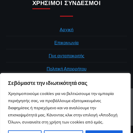
ΧΡΉΣΙΜΟΙ ΣΎΝΔΕΣΜΟΙ
Αρχική
Επικοινωνία
Γίνε ανταποκριτής
Πολιτική Απορρήτου
Σεβόμαστε την ιδιωτικότητά σας
Χρησιμοποιούμε cookies για να βελτιώσουμε την εμπειρία
ΑΡΧΙΚΉ
ΠΟΛΙΤΙΚΉ
ΕΛΛΆΔΑ
ΚΌΣΜΟΣ
ΕΠΙΚΟΙΝΩΝΊΑ
περιήγησής σας, να προβάλλουμε εξατομικευμένες
ΠΟΛΙΤΙΚΉ ΑΠΟΡΡΉΤΟΥ
διαφημίσεις ή περιεχόμενο και να αναλύουμε την
επισκεψιμότητά μας. Κάνοντας κλικ στην επιλογή «Αποδοχή
Youtube
Facebook
Twitter
Όλων», συναινείτε στη χρήση των cookies από εμάς.