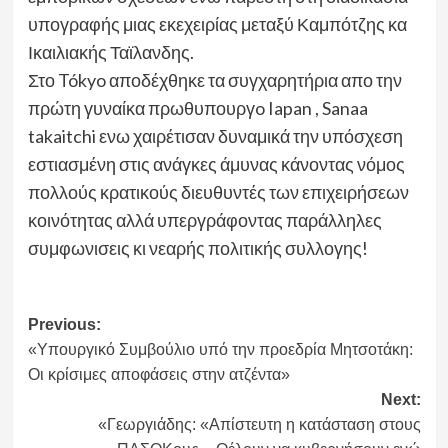
υπογραφής μιας εκεχειρίας μεταξύ Καμπότζης κα
Ικαιλιακής Ταϊλανδης.
Στο Tókyo αποδέχθηκε τα συγχαρητήρια απο την
πρώτη γυναίκα πρωθυπουργo Iapan , Sanaa
takaitchi ενω χαιρέτισαν δυναμικά την υπόσχεση
εστιασμένη στις ανάγκες άμυνας κάνοντας νόμος
πολλούς κρατικούς διευθυντές των επιχειρήσεων
κοινότητας αλλά υπεργράφοντας παράλληλες
συμφωνισεις κι νεαρής πολιτικής συλλογης!
Post
Previous:
«Υπουργικό Συμβούλιο υπό την προεδρία Μητσοτάκη:
navigation
Οι κρίσιμες αποφάσεις στην ατζέντα»
Next:
«Γεωργιάδης: «Απίστευτη η κατάσταση στους