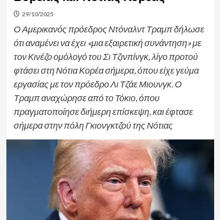
29/10/2025
Ο Αμερικανός πρόεδρος Ντόναλντ Τραμπ δήλωσε
ότι αναμένει να έχει «μια εξαιρετική συνάντηση» με
τον Κινέζο ομόλογό του Σι Τζινπίνγκ, λίγο προτού
φτάσει στη Νότια Κορέα σήμερα, όπου είχε γεύμα
εργασίας με τον πρόεδρο Λι Τζάε Μιουνγκ. Ο
Τραμπ αναχώρησε από το Τόκιο, όπου
πραγματοποίησε διήμερη επίσκεψη, και έφτασε
σήμερα στην πόλη Γκιονγκτζού της Νότιας