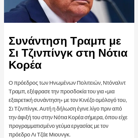
Συνάντηση Τραμπ με
Σι Τζινπίνγκ στη Νότια
Κορέα
Ο πρόεδρος των Ηνωμένων Πολιτειών, Ντόναλντ
Τραμπ, εξέφρασε την προσδοκία του για «μια
εξαιρετική συνάντηση» με τον Κινέζο ομόλογό του,
Σι Τζινπίνγκ. Αυτή η δήλωση έγινε λίγο πριν από
την άφιξή του στην Νότια Κορέα σήμερα, όπου είχε
προγραμματισμένο γεύμα εργασίας με τον
πρόεδρο Λι Τζάε Μιουνγκ.