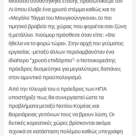
Μουσείο συναντήθηκε επίσης προσωπικά με τον
Λι όπου έλαβε ένα χρυσό στέμμα καθώς και το
«Μεγάλο Τάγμα του Μουγκούνγκουα»,το πιο
τιμητικό βραβείο της χώρας που φοριέται σαν ζώνη
ή μετάλλιο. Χιούμορ πρόσθεσε όταν είπε: «Θα
ήθελα να το φορώ τώρα». Στην αρχή του γεύματος
εργασίας -μεταξύ άλλων περιλαμβανόταν ένα
ιδιαίτερο “χρυσό επιδόρπιο”- ο Νοτιοκορεάτης
πρόεδρος δεσμεύτηκε για μεγαλύτερες δαπάνες
στον αμυντικό προϋπολογισμό.
Aπό την πλευρά του ο πρόεδρος των ΗΠΑ
υποστήριξε πως θα συνεργαστεί ώστε τα
προβλήματα μεταξύ Νοτίου Κορέας και
Βορειάρειας γειτόνων τους να βρουν λύση. Οι
δυτικές κορεατικές χώρες βρίσκονται ακόμα
τεχνικά σε κατάσταση πολέμου καθώς υπεγράφη