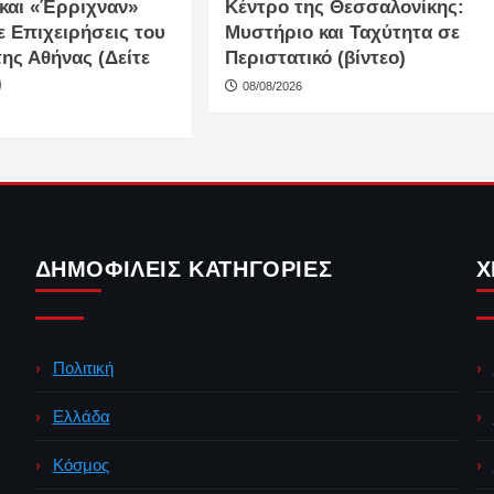
 και «Έρριχναν»
Κέντρο της Θεσσαλονίκης:
ε Επιχειρήσεις του
Μυστήριο και Ταχύτητα σε
ης Αθήνας (Δείτε
Περιστατικό (βίντεο)
)
08/08/2026
ΔΗΜΟΦΙΛΕΊΣ ΚΑΤΗΓΟΡΊΕΣ
Χ
Πολιτική
Ελλάδα
Κόσμος