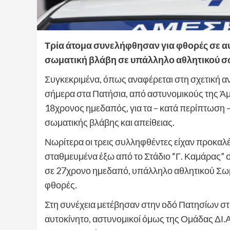
Τρία άτομα συνελήφθησαν για φθορές σε αυ
σωματική βλάβη σε υπάλληλο αθλητικού σ
Συγκεκριμένα, όπως αναφέρεται στη σχετική 
σήμερα στα Πατήσια, από αστυνομικούς της Άμε
18χρονος ημεδαπός, για τα – κατά περίπτωση –
σωματικής βλάβης και απείθειας.
Νωρίτερα οι τρεις συλληφθέντες είχαν προκαλέσ
σταθμευμένα έξω από το Στάδιο “Γ. Καμάρας” σ
σε 27χρονο ημεδαπό, υπάλληλο αθλητικού Σωμα
φθορές.
Στη συνέχεια μετέβησαν στην οδό Πατησίων στ
αυτοκίνητο, αστυνομικοί όμως της Ομάδας ΔΙ.