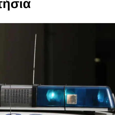
τήσια