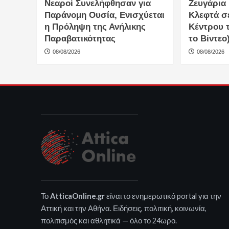
Νεαροί Συνελήφθησαν για
Ζευγάρια
Παράνομη Ουσία, Ενισχύεται
Κλεφτά σ
η Πρόληψη της Ανήλικης
Κέντρου τ
Παραβατικότητας
το Βίντεο
08/08/2026
08/08/2026
Το
AtticaOnline.gr
είναι το ενημερωτικό portal για την
Αττική και την Αθήνα. Ειδήσεις, πολιτική, κοινωνία,
πολιτισμός και αθλητικά — όλο το 24ωρο.