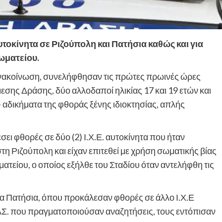
τοκίνητα σε Ριζούπολη και Πατήσια καθώς και για
ωματείου.
ανακοίνωση, συνελήφθησαν τις πρώτες πρωινές ώρες
σης Δράσης, δύο αλλοδαποί ηλικίας 17 και 19 ετών και
 αδικήματα της φθοράς ξένης ιδιοκτησίας, απλής
ει φθορές σε δύο (2) Ι.Χ.Ε. αυτοκίνητα που ήταν
τη Ριζούπολη και είχαν επιτεθεί με χρήση σωματικής βίας
τείου, ο οποίος εξήλθε του Σταδίου όταν αντελήφθη τις
α Πατήσια, όπου προκάλεσαν φθορές σε άλλο Ι.Χ.Ε
ΑΣ. που πραγματοποιούσαν αναζητήσεις, τους εντόπισαν