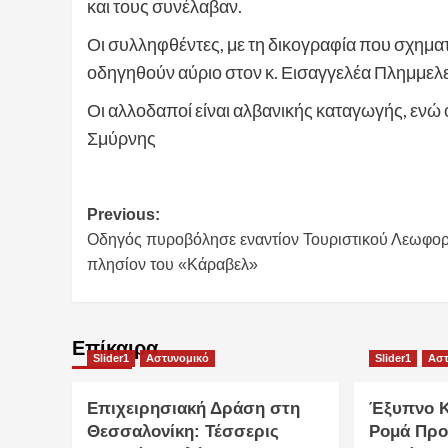
και τους συνέλαβαν.
Οι συλληφθέντες, με τη δικογραφία που σχημα
οδηγηθούν αύριο στον κ. Εισαγγελέα Πλημμελ
Οι αλλοδαποί είναι αλβανικής καταγωγής, ενώ
Σμύρνης
Post
Previous:
Οδηγός πυροβόλησε εναντίον Τουριστικού Λεωφορ
navigation
πλησίον του «Κάραβελ»
Επίκαιρα
Slider1
Αστυνομικό
Slider1
Αστ
Επιχειρησιακή Δράση στη
Έξυπνο Κ
Θεσσαλονίκη: Τέσσερις
Ρομά Προ