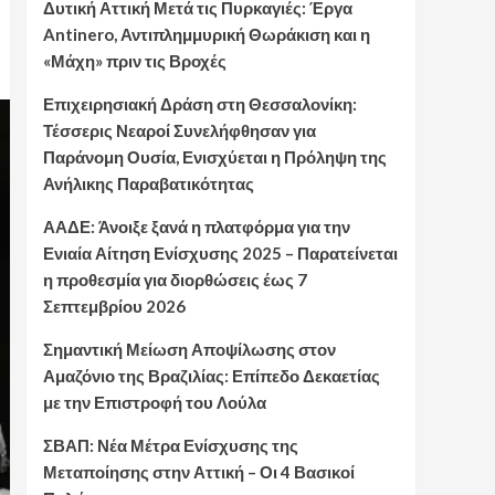
Δυτική Αττική Μετά τις Πυρκαγιές: Έργα
Antinero, Αντιπλημμυρική Θωράκιση και η
«Μάχη» πριν τις Βροχές
Επιχειρησιακή Δράση στη Θεσσαλονίκη:
Τέσσερις Νεαροί Συνελήφθησαν για
Παράνομη Ουσία, Ενισχύεται η Πρόληψη της
Ανήλικης Παραβατικότητας
ΑΑΔΕ: Άνοιξε ξανά η πλατφόρμα για την
Ενιαία Αίτηση Ενίσχυσης 2025 – Παρατείνεται
η προθεσμία για διορθώσεις έως 7
Σεπτεμβρίου 2026
Σημαντική Μείωση Αποψίλωσης στον
Αμαζόνιο της Βραζιλίας: Επίπεδο Δεκαετίας
με την Επιστροφή του Λούλα
ΣΒΑΠ: Νέα Μέτρα Ενίσχυσης της
Μεταποίησης στην Αττική – Οι 4 Βασικοί