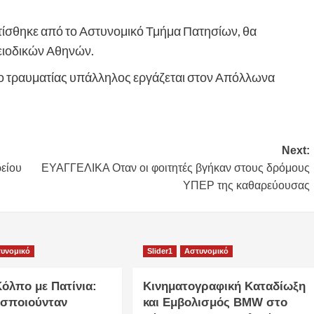
τίσθηκε από το Αστυνομικό Τμήμα Πατησίων, θα
ειοδικών Αθηνών.
 ο τραυματίας υπάλληλος εργάζεται στον Απόλλωνα
Next:
είου
ΕΥΑΓΓΕΛΙΚΑ Οταν οι φοιτητές βγήκαν στους δρόμους
ΥΠΕΡ της καθαρεύουσας
υνομικό
Slider1
Αστυνομικό
όλπο με Πατίνια:
Κινηματογραφική Καταδίωξη
σποιούνταν
και Εμβολισμός BMW στο