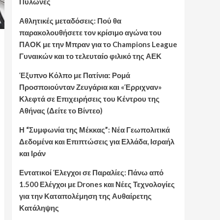
Πυλώνες
Αθλητικές μεταδόσεις: Πού θα
παρακολουθήσετε τον κρίσιμο αγώνα του
ΠΑΟΚ με την Μπραν για το Champions League
Γυναικών και το τελευταίο φιλικό της ΑΕΚ
Έξυπνο Κόλπο με Πατίνια: Ρομά
Προσποιούνταν Ζευγάρια και «Έρριχναν»
Κλεφτά σε Επιχειρήσεις του Κέντρου της
Αθήνας (Δείτε το Βίντεο)
Η “Συμφωνία της Μέκκας”: Νέα Γεωπολιτικά
Δεδομένα και Επιπτώσεις για Ελλάδα, Ισραήλ
και Ιράν
Εντατικοί Έλεγχοι σε Παραλίες: Πάνω από
1.500 Ελέγχοι με Drones και Νέες Τεχνολογίες
για την Καταπολέμηση της Αυθαίρετης
Κατάληψης