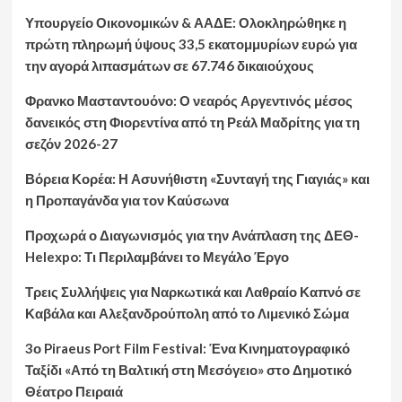
Υπουργείο Οικονομικών & ΑΑΔΕ: Ολοκληρώθηκε η
πρώτη πληρωμή ύψους 33,5 εκατομμυρίων ευρώ για
την αγορά λιπασμάτων σε 67.746 δικαιούχους
Φρανκο Μασταντουόνο: Ο νεαρός Αργεντινός μέσος
δανεικός στη Φιορεντίνα από τη Ρεάλ Μαδρίτης για τη
σεζόν 2026-27
Βόρεια Κορέα: Η Ασυνήθιστη «Συνταγή της Γιαγιάς» και
η Προπαγάνδα για τον Καύσωνα
Προχωρά ο Διαγωνισμός για την Ανάπλαση της ΔΕΘ-
Helexpo: Τι Περιλαμβάνει το Μεγάλο Έργο
Τρεις Συλλήψεις για Ναρκωτικά και Λαθραίο Καπνό σε
Καβάλα και Αλεξανδρούπολη από το Λιμενικό Σώμα
3ο Piraeus Port Film Festival: Ένα Κινηματογραφικό
Ταξίδι «Από τη Βαλτική στη Μεσόγειο» στο Δημοτικό
Θέατρο Πειραιά