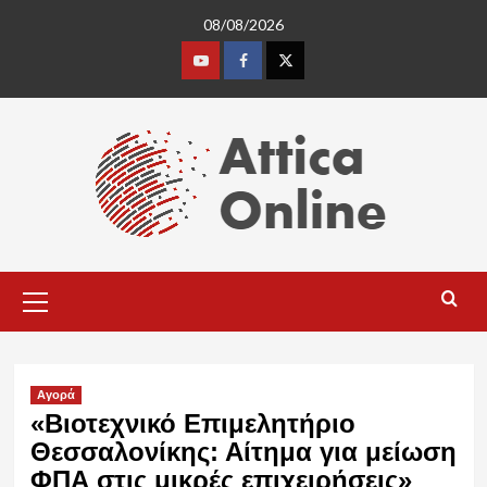
Skip
08/08/2026
to
content
Youtube
Facebook
Twitter
Primary
Menu
Αγορά
«Βιοτεχνικό Επιμελητήριο
Θεσσαλονίκης: Αίτημα για μείωση
ΦΠΑ στις μικρές επιχειρήσεις»