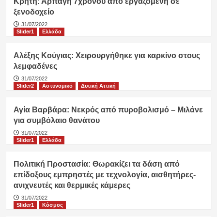
Κρήτη: Αρπαγή 7χρονου από εργαζόμενη σε
ξενοδοχείο
31/07/2022
Slider1
Ελλάδα
Αλέξης Κούγιας: Χειρουργήθηκε για καρκίνο στους
λεμφαδένες
31/07/2022
Slider2
Αστυνομικό
Δυτική Αττική
Αγία Βαρβάρα: Νεκρός από πυροβολισμό – Μιλάνε
για συμβόλαιο θανάτου
31/07/2022
Slider1
Ελλάδα
Πολιτική Προστασία: Θωρακίζει τα δάση από
επίδοξους εμπρηστές με τεχνολογία, αισθητήρες-
ανιχνευτές και θερμικές κάμερες
31/07/2022
Slider1
Κόσμος