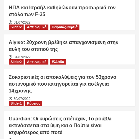
ΗΠΑ και Ισραήλ καθηλώνουν προσωρινά τον
στόλο των F-35
31/07/2022
Slider2
Αστυνομικό
Πειραιάς-Νησιά
Αίγινα: 20χρονη βρέθηκε απαγχονισμένη στην
αυλή του σπιτιού της
31/07/2022
Slider2
Αστυνομικό
Ελλάδα
Σοκαριστικές οι αποκαλύψεις για τον 53χρονο
αστυνομικό που κατηγορείται για ασέλγεια
14χρονης
30/07/2022
Slider1
Κόσμος
Guardian: Οι κυρώσεις απέτυχαν, Το ρούβλι
εκτινάσσεται στα ύψη και ο Πούτιν είναι
ισχυρότερος από ποτέ