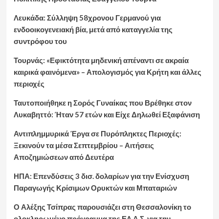
Λευκάδα: Σύλληψη 58χρονου Γερμανού για
ενδοοικογενειακή βία, μετά από καταγγελία της
συντρόφου του
Τουρνάς: «Εφικτότητα μηδενική απέναντι σε ακραία
καιρικά φαινόμενα» – Απολογισμός για Κρήτη και άλλες
περιοχές
Ταυτοποιήθηκε η Σορός Γυναίκας που Βρέθηκε στον
Λυκαβηττό: Ήταν 57 ετών και Είχε Δηλωθεί Εξαφάνιση
Αντιπλημμυρικά Έργα σε Πυρόπληκτες Περιοχές:
Ξεκινούν τα μέσα Σεπτεμβρίου – Αιτήσεις
Αποζημιώσεων από Δευτέρα
ΗΠΑ: Επενδύσεις 3 δισ. δολαρίων για την Ενίσχυση
Παραγωγής Κρίσιμων Ορυκτών και Μπαταριών
Ο Αλέξης Τσίπρας παρουσιάζει στη Θεσσαλονίκη το
ολοκληρωμένο πρόγραμμα της ΕΛ.Α.Σ. για την