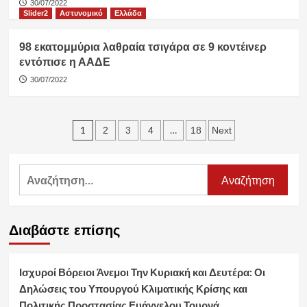
30/07/2022
Slider2
Αστυνομικό
Ελλάδα
98 εκατομμύρια λαθραία τσιγάρα σε 9 κοντέινερ
εντόπισε η ΑΑΔΕ
30/07/2022
Σελιδοποίηση
1
…
2
3
4
18
Next
άρθρων
Αναζήτηση
για:
Διαβάστε επίσης
Ισχυροί Βόρειοι Άνεμοι Την Κυριακή και Δευτέρα: Οι
Δηλώσεις του Υπουργού Κλιματικής Κρίσης και
Πολιτικής Προστασίας Ευάγγελου Τουρνά