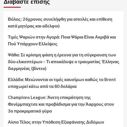
Διαβάστε επίσης
Βόλος: 26χρονος συνελήφθη για απειλές και επίθεση
κατά μητέρας και αδελφού
Τιμές Ψαριών στην Αγορά: Ποια Ψάρια Είναι Ακριβά και
Πού Υπάρχουν Ελλείψεις
Ψάθα: Σε κρίσιμη φάση η έρευνα για τη σύγκρουση των
δύο ελικοπτέρων – Τι αποκάλυψε ο τραυματίας Έλληνας
διερμηνέας (βίντεο)
Ελλάδα: Μειώνονται οι τιμές καυσίμων καθώς το Brent
υποχωρεί κάτω από τα 80 δολάρια
Champions League: Άνετη επικράτηση της
Φενέρμπαχτσε και προβάδισμα για την Άαρχους στον
3ο προκριματικό γύρο
Αίσιο Τέλος στην Υπόθεση Εξαφάνισης Διδύμων