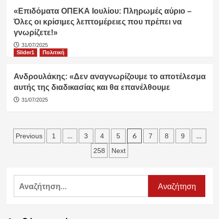
«Επιδόματα ΟΠΕΚΑ Ιουλίου: Πληρωμές αύριο –
Όλες οι κρίσιμες λεπτομέρειες που πρέπει να
γνωρίζετε!»
31/07/2025
Slider1
Πολιτική
Ανδρουλάκης: «Δεν αναγνωρίζουμε το αποτέλεσμα
αυτής της διαδικασίας και θα επανέλθουμε
31/07/2025
Σελιδοποίηση
…
6
…
Previous
1
3
4
5
7
8
9
άρθρων
258
Next
Αναζήτηση
για: