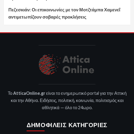
Πεζεσκιάν: Οι επικοινωνίες με τον Μοτζτάμπα Χαμενεΐ
αντιμετωπίζουν σοβαρές προκλήσεις
Το
AtticaOnline.gr
είναι το ενημερωτικό portal για την Αττική
και την Αθήνα. Ειδήσεις, πολιτική, κοινωνία, πολιτισμός και
αθλητικά — όλο το 24ωρο.
ΔΗΜΟΦΙΛΕΊΣ ΚΑΤΗΓΟΡΊΕΣ