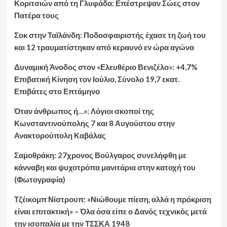
Κοριτσιών από τη Γλυφάδα: Επέστρεψαν Σώες στον
Πατέρα τους
Σοκ στην Ταϊλάνδη: Ποδοσφαιριστής έχασε τη ζωή του
και 12 τραυματίστηκαν από κεραυνό εν ώρα αγώνα
Δυναμική Άνοδος στον «Ελευθέριο Βενιζέλο»: +4,7%
Επιβατική Κίνηση τον Ιούλιο, Σύνολο 19,7 εκατ.
Επιβάτες στο Επτάμηνο
Όταν άνθρωπος ή…»: Λόγιοι σκοποί της
Κωνσταντινούπολης 7 και 8 Αυγούστου στην
Ανακτορούπολη Καβάλας
Σαμοθράκη: 27χρονος Βούλγαρος συνελήφθη με
κάνναβη και ψυχοτρόπα μανιτάρια στην κατοχή του
(Φωτογραφία)
Τζέικομπ Νίστρουπ: «Νιώθουμε πίεση, αλλά η πρόκριση
είναι επιτακτική» – Όλα όσα είπε ο Δανός τεχνικός μετά
την ισοπαλία με την ΤΣΣΚΑ 1948