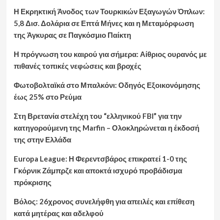
Η Εκρηκτική Άνοδος των Τουρκικών Εξαγωγών Όπλων:
5,8 Δισ. Δολάρια σε Επτά Μήνες και η Μεταμόρφωση
της Άγκυρας σε Παγκόσμιο Παίκτη
Η πρόγνωση του καιρού για σήμερα: Αίθριος ουρανός με
πιθανές τοπικές νεφώσεις και βροχές
Φωτοβολταϊκά στο Μπαλκόνι: Οδηγός Εξοικονόμησης
έως 25% στο Ρεύμα
Στη Βρετανία στελέχη του “ελληνικού FBI” για την
κατηγορούμενη της Marfin – Ολοκληρώνεται η έκδοσή
της στην Ελλάδα
Europa League: Η Φερεντσβάρος επικρατεί 1-0 της
Γκόρνικ Ζάμπρζε και αποκτά ισχυρό προβάδισμα
πρόκρισης
Βόλος: 26χρονος συνελήφθη για απειλές και επίθεση
κατά μητέρας και αδελφού