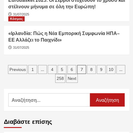
Eurobasket 2025: Οι Σέρβοι στοχεύουν το χρυσό και
στέλνουν μήνυμα σε όλη την Ευρώπη!
31/07/2025
Κόσμος
«Ιρλανδία: Πώς η Νέα Εμπορική Συμφωνία ΗΠΑ–
ΕΕ Αλλάζει το Παιχνίδι»
31/07/2025
Σελιδοποίηση
…
7
…
Previous
1
4
5
6
8
9
10
άρθρων
258
Next
Αναζήτηση
για:
Διαβάστε επίσης