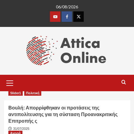
Skip
06/08/2026
to
content
Youtube
Facebook
Twitter
Primary
Menu
Slider1
Πολιτική
Βουλή: Απορρίφθηκαν οι προτάσεις της
αντιπολίτευσης για τη σύσταση Προανακριτικής
Επιτροπής ς
31/07/2025
Αγορά