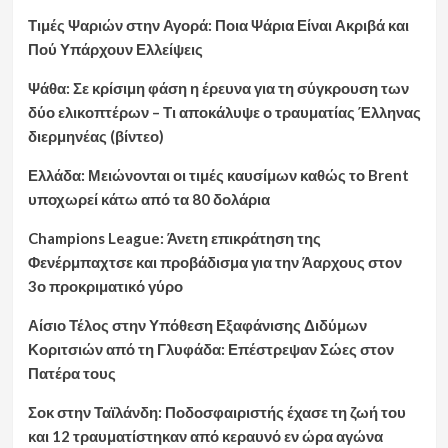
Τιμές Ψαριών στην Αγορά: Ποια Ψάρια Είναι Ακριβά και
Πού Υπάρχουν Ελλείψεις
Ψάθα: Σε κρίσιμη φάση η έρευνα για τη σύγκρουση των
δύο ελικοπτέρων – Τι αποκάλυψε ο τραυματίας Έλληνας
διερμηνέας (βίντεο)
Ελλάδα: Μειώνονται οι τιμές καυσίμων καθώς το Brent
υποχωρεί κάτω από τα 80 δολάρια
Champions League: Άνετη επικράτηση της
Φενέρμπαχτσε και προβάδισμα για την Άαρχους στον
3ο προκριματικό γύρο
Αίσιο Τέλος στην Υπόθεση Εξαφάνισης Διδύμων
Κοριτσιών από τη Γλυφάδα: Επέστρεψαν Σώες στον
Πατέρα τους
Σοκ στην Ταϊλάνδη: Ποδοσφαιριστής έχασε τη ζωή του
και 12 τραυματίστηκαν από κεραυνό εν ώρα αγώνα