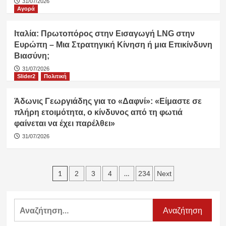
31/07/2026
Αγορά
Ιταλία: Πρωτοπόρος στην Εισαγωγή LNG στην
Ευρώπη – Μια Στρατηγική Κίνηση ή μια Επικίνδυνη
Βιασύνη;
31/07/2026
Slider2
Πολιτική
Άδωνις Γεωργιάδης για το «Δαφνί»: «Είμαστε σε
πλήρη ετοιμότητα, ο κίνδυνος από τη φωτιά
φαίνεται να έχει παρέλθει»
31/07/2026
Σελιδοποίηση
1
…
2
3
4
234
Next
άρθρων
Αναζήτηση
για: