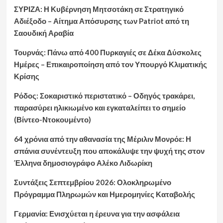
ΣΥΡΙΖΑ: Η Κυβέρνηση Μητσοτάκη σε Στρατηγικό
Αδιέξοδο – Αίτημα Απόσυρσης των Patriot από τη
Σαουδική Αραβία
Τουρνάς: Πάνω από 400 Πυρκαγιές σε Δέκα Δύσκολες
Ημέρες – Επικαιροποίηση από τον Υπουργό Κλιματικής
Κρίσης
Ρόδος: Σοκαριστικό περιστατικό – Οδηγός τρακάρει,
παρασύρει ηλικιωμένο και εγκαταλείπει το σημείο
(Βίντεο-Ντοκουμέντο)
64 χρόνια από την αθανασία της Μέριλιν Μονρόε: Η
σπάνια συνέντευξη που αποκάλυψε την ψυχή της στον
Έλληνα δημοσιογράφο Αλέκο Λιδωρίκη
Συντάξεις Σεπτεμβρίου 2026: Ολοκληρωμένο
Πρόγραμμα Πληρωμών και Ημερομηνίες Καταβολής
Γερμανία: Ενισχύεται η έρευνα για την ασφάλεια