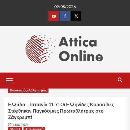
Skip
09/08/2026
to
content
Youtube
Facebook
Twitter
Primary
Menu
Πολιτισμός-Αθλητισμός
Ελλάδα – Ισπανία 11-7: Οι Ελληνίδες Κορασίδες
Στέφθηκαν Παγκόσμιες Πρωταθλήτριες στο
Ζάγκρεμπ!
31/07/2026
Slider1
Αστυνομικό