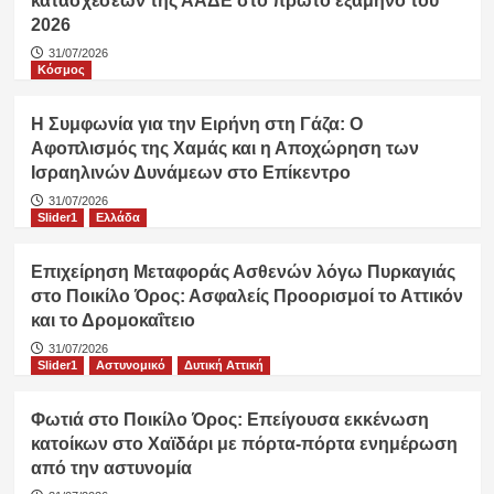
κατασχέσεων της ΑΑΔΕ στο πρώτο εξάμηνο του
2026
31/07/2026
Κόσμος
Η Συμφωνία για την Ειρήνη στη Γάζα: Ο
Αφοπλισμός της Χαμάς και η Αποχώρηση των
Ισραηλινών Δυνάμεων στο Επίκεντρο
31/07/2026
Slider1
Ελλάδα
Επιχείρηση Μεταφοράς Ασθενών λόγω Πυρκαγιάς
στο Ποικίλο Όρος: Ασφαλείς Προορισμοί το Αττικόν
και το Δρομοκαΐτειο
31/07/2026
Slider1
Αστυνομικό
Δυτική Αττική
Φωτιά στο Ποικίλο Όρος: Επείγουσα εκκένωση
κατοίκων στο Χαϊδάρι με πόρτα-πόρτα ενημέρωση
από την αστυνομία