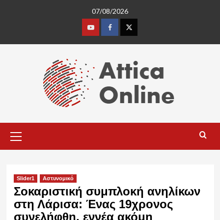
Skip
07/08/2026
to
content
Youtube
Facebook
Twitter
Primary
Menu
Slider1
Αστυνομικό
Σοκαριστική συμπλοκή ανηλίκων
στη Λάρισα: Ένας 19χρονος
συνελήφθη, εννέα ακόμη