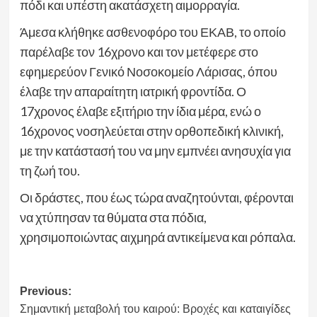
πόδι και υπέστη ακατάσχετη αιμορραγία.
Άμεσα κλήθηκε ασθενοφόρο του ΕΚΑΒ, το οποίο
παρέλαβε τον 16χρονο και τον μετέφερε στο
εφημερεύον Γενικό Νοσοκομείο Λάρισας, όπου
έλαβε την απαραίτητη ιατρική φροντίδα. Ο
17χρονος έλαβε εξιτήριο την ίδια μέρα, ενώ ο
16χρονος νοσηλεύεται στην ορθοπεδική κλινική,
με την κατάστασή του να μην εμπνέει ανησυχία για
τη ζωή του.
Οι δράστες, που έως τώρα αναζητούνται, φέρονται
να χτύπησαν τα θύματα στα πόδια,
χρησιμοποιώντας αιχμηρά αντικείμενα και ρόπαλα.
Post
Previous:
Σημαντική μεταβολή του καιρού: Βροχές και καταιγίδες
navigation