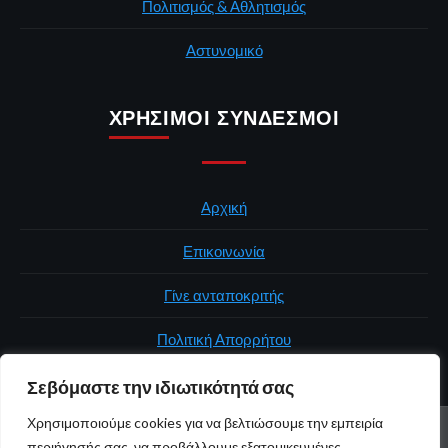
Πολιτισμός & Αθλητισμός
Αστυνομικό
ΧΡΉΣΙΜΟΙ ΣΎΝΔΕΣΜΟΙ
Αρχική
Επικοινωνία
Γίνε ανταποκριτής
Πολιτική Απορρήτου
Σεβόμαστε την ιδιωτικότητά σας
Χρησιμοποιούμε cookies για να βελτιώσουμε την εμπειρία
ΑΡΧΙΚΉ
ΠΟΛΙΤΙΚΉ
ΕΛΛΆΔΑ
ΚΌΣΜΟΣ
ΕΠΙΚΟΙΝΩΝΊΑ
περιήγησής σας, να προβάλλουμε εξατομικευμένες