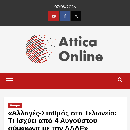
Skip
07/08/2026
to
content
Youtube
Facebook
Twitter
Primary
Menu
Αγορά
«Αλλαγές-Σταθμός στα Τελωνεία:
Τι Ισχύει από 4 Αυγούστου
σύμφωνα με την ΑΑΔΕ»