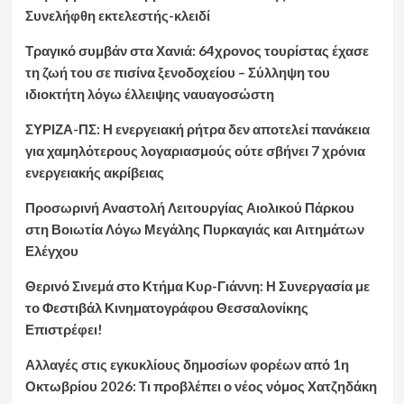
Συνελήφθη εκτελεστής-κλειδί
Τραγικό συμβάν στα Χανιά: 64χρονος τουρίστας έχασε
τη ζωή του σε πισίνα ξενοδοχείου – Σύλληψη του
ιδιοκτήτη λόγω έλλειψης ναυαγοσώστη
ΣΥΡΙΖΑ-ΠΣ: Η ενεργειακή ρήτρα δεν αποτελεί πανάκεια
για χαμηλότερους λογαριασμούς ούτε σβήνει 7 χρόνια
ενεργειακής ακρίβειας
Προσωρινή Αναστολή Λειτουργίας Αιολικού Πάρκου
στη Βοιωτία Λόγω Μεγάλης Πυρκαγιάς και Αιτημάτων
Ελέγχου
Θερινό Σινεμά στο Κτήμα Κυρ-Γιάννη: Η Συνεργασία με
το Φεστιβάλ Κινηματογράφου Θεσσαλονίκης
Επιστρέφει!
Αλλαγές στις εγκυκλίους δημοσίων φορέων από 1η
Οκτωβρίου 2026: Τι προβλέπει ο νέος νόμος Χατζηδάκη