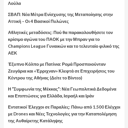
Λούλα
ΣΒΑΠ: Νέα Μέτρα Ενίσχυσης της Μεταποίησης στην
Αττική – Οι 4 Βασικοί Πυλώνες
Αθλητικές μεταδόσεις: Πού θα παρακολουθήσετε τον
κρίσιμο αγώνα του ΠΑΟΚ με την Μπραν για το
Champions League Γυναικών και το τελευταίο φιλικό της
ΑΕΚ
Έξυπνο Κόλπο με Πατίνια: Ρομά Προσποιούνταν
Ζευγάρια και «Έρριχναν» Κλεφτά σε Επιχειρήσεις του
Κέντρου της Αθήνας (Δείτε το Βίντεο)
Η “Συμφωνία της Μέκκας”: Νέα Γεωπολιτικά Δεδομένα
και Επιπτώσεις για Ελλάδα, Ισραήλ και Ιράν
Εντατικοί Έλεγχοι σε Παραλίες: Πάνω από 1.500 Ελέγχοι
με Drones και Νέες Τεχνολογίες για την Καταπολέμηση
της Αυθαίρετης Κατάληψης