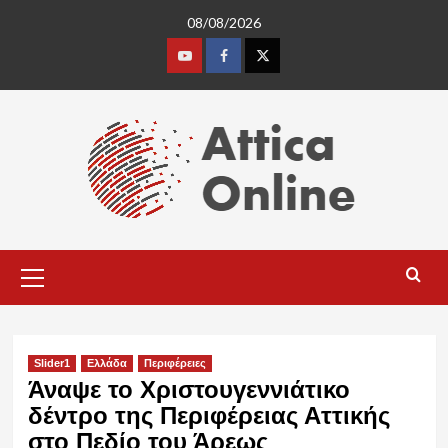
Skip
08/08/2026
to
content
Youtube
Facebook
Twitter
Primary
Menu
Slider1
Ελλάδα
Περιφέρειες
Άναψε το Χριστουγεννιάτικο
δέντρο της Περιφέρειας Αττικής
στο Πεδίο του Άρεως