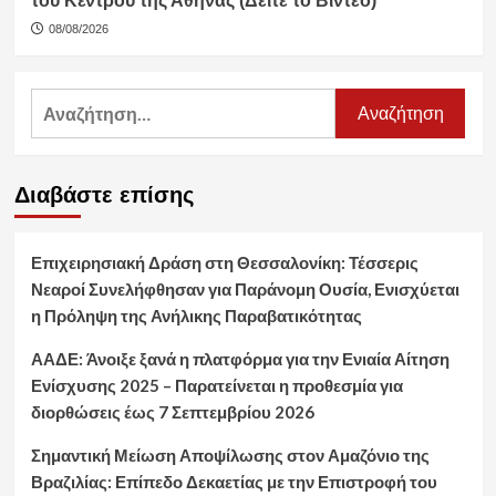
του Κέντρου της Αθήνας (Δείτε το Βίντεο)
08/08/2026
Αναζήτηση
για:
Διαβάστε επίσης
Επιχειρησιακή Δράση στη Θεσσαλονίκη: Τέσσερις
Νεαροί Συνελήφθησαν για Παράνομη Ουσία, Ενισχύεται
η Πρόληψη της Ανήλικης Παραβατικότητας
ΑΑΔΕ: Άνοιξε ξανά η πλατφόρμα για την Ενιαία Αίτηση
Ενίσχυσης 2025 – Παρατείνεται η προθεσμία για
διορθώσεις έως 7 Σεπτεμβρίου 2026
Σημαντική Μείωση Αποψίλωσης στον Αμαζόνιο της
Βραζιλίας: Επίπεδο Δεκαετίας με την Επιστροφή του