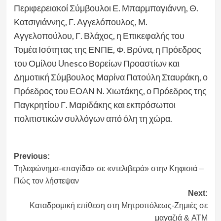
Περιφερειακοί Σύμβουλοι Ε. Μπαρμπαγιάννη, Θ.
Κατσιγιάννης, Γ. Αγγελόπουλος, Μ.
Αγγελοπούλου, Γ. Βλάχος, η Επικεφαλής του
Τομέα Ισότητας της ΕΝΠΕ, Φ. Βρύνα, η Πρόεδρος
του Ομίλου Unesco Βορείων Προαστίων και
Δημοτική Σύμβουλος Μαρίνα Πατούλη Σταυράκη, ο
Πρόεδρος του ΕΟΑΝ Ν. Χιωτάκης, ο Πρόεδρος της
Παγκρητίου Γ. Μαριδάκης και εκπρόσωποι
πολιτιστικών συλλόγων από όλη τη χώρα.
Post
Previous:
Τηλεφώνημα-«παγίδα» σε «ντελιβερά» στην Κηφισιά –
navigation
Πώς τον λήστεψαν
Next:
Καταδρομική επίθεση στη Μητροπόλεως-Ζημιές σε
μαγαζιά & ATM