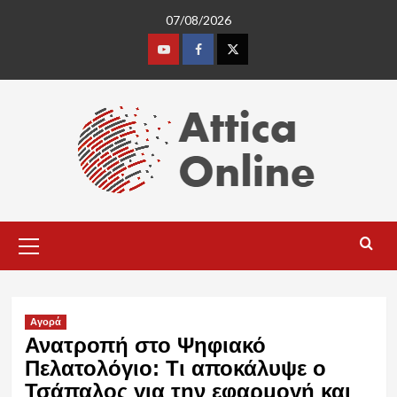
Skip
07/08/2026
to
content
Youtube
Facebook
Twitter
Primary
Menu
Αγορά
Ανατροπή στο Ψηφιακό
Πελατολόγιο: Τι αποκάλυψε ο
Τσάπαλος για την εφαρμογή και