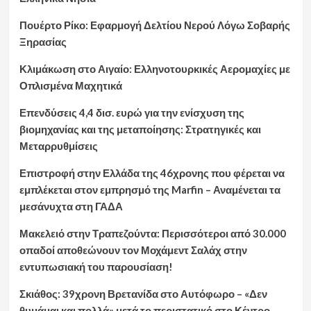
Πουέρτο Ρίκο: Εφαρμογή Δελτίου Νερού Λόγω Σοβαρής
Ξηρασίας
Κλιμάκωση στο Αιγαίο: Ελληνοτουρκικές Αερομαχίες με
Οπλισμένα Μαχητικά
Επενδύσεις 4,4 δισ. ευρώ για την ενίσχυση της
βιομηχανίας και της μεταποίησης: Στρατηγικές και
Μεταρρυθμίσεις
Επιστροφή στην Ελλάδα της 46χρονης που φέρεται να
εμπλέκεται στον εμπρησμό της Marfin – Αναμένεται τα
μεσάνυχτα στη ΓΑΔΑ
Μακελειό στην Τραπεζούντα: Περισσότεροι από 30.000
οπαδοί αποθεώνουν τον Μοχάμεντ Σαλάχ στην
εντυπωσιακή του παρουσίαση!
Σκιάθος: 39χρονη Βρετανίδα στο Αυτόφωρο – «Δεν
θυμάμαι και πολλά» μετά το περιστατικό στο Κέντρο