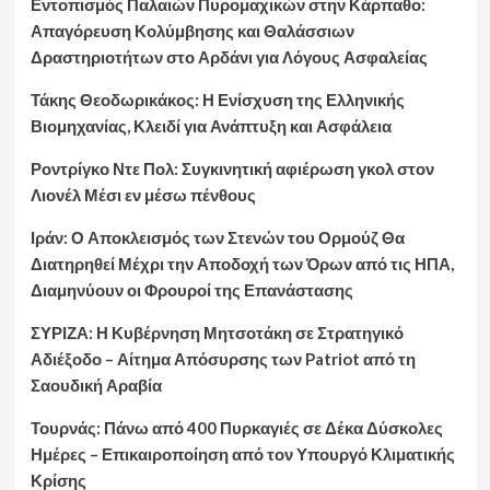
Εντοπισμός Παλαιών Πυρομαχικών στην Κάρπαθο:
Απαγόρευση Κολύμβησης και Θαλάσσιων
Δραστηριοτήτων στο Αρδάνι για Λόγους Ασφαλείας
Τάκης Θεοδωρικάκος: Η Ενίσχυση της Ελληνικής
Βιομηχανίας, Κλειδί για Ανάπτυξη και Ασφάλεια
Ροντρίγκο Ντε Πολ: Συγκινητική αφιέρωση γκολ στον
Λιονέλ Μέσι εν μέσω πένθους
Ιράν: Ο Αποκλεισμός των Στενών του Ορμούζ Θα
Διατηρηθεί Μέχρι την Αποδοχή των Όρων από τις ΗΠΑ,
Διαμηνύουν οι Φρουροί της Επανάστασης
ΣΥΡΙΖΑ: Η Κυβέρνηση Μητσοτάκη σε Στρατηγικό
Αδιέξοδο – Αίτημα Απόσυρσης των Patriot από τη
Σαουδική Αραβία
Τουρνάς: Πάνω από 400 Πυρκαγιές σε Δέκα Δύσκολες
Ημέρες – Επικαιροποίηση από τον Υπουργό Κλιματικής
Κρίσης