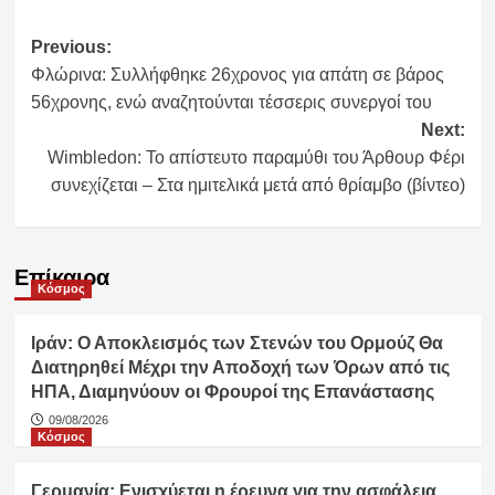
Post
Previous:
Φλώρινα: Συλλήφθηκε 26χρονος για απάτη σε βάρος
navigation
56χρονης, ενώ αναζητούνται τέσσερις συνεργοί του
Next:
Wimbledon: Το απίστευτο παραμύθι του Άρθουρ Φέρι
συνεχίζεται – Στα ημιτελικά μετά από θρίαμβο (βίντεο)
Επίκαιρα
Κόσμος
Ιράν: Ο Αποκλεισμός των Στενών του Ορμούζ Θα
Διατηρηθεί Μέχρι την Αποδοχή των Όρων από τις
ΗΠΑ, Διαμηνύουν οι Φρουροί της Επανάστασης
09/08/2026
Κόσμος
Γερμανία: Ενισχύεται η έρευνα για την ασφάλεια