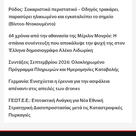
Ρόδος: Σοκαριστικό περιστατικό – Οδηγός τρακάρει,
παρασύρει ηλικιωμένο και εγκαταλείπει το σημείο
(Βίντεο-Ντοκουμέντο)
64 χρόνια από την αθανασία της Μέριλιν Μονρόε: Η
σπάνια συνέντευξη που αποκάλυψε την ψυχή της στον
Έλληνα δημοσιογράφο Αλέκο Λιδωρίκη
Συντάξεις Σεπτεμβρίου 2026: Ολοκληρωμένο
Πρόγραμμα Πληρωμών και Ημερομηνίες Καταβολής
Γερμανία: Ενισχύεται η έρευνα για την ασφάλεια
απέναντι στις απειλές των drones
ΓΕΩΤ.Ε.Ε.: Επιτακτική Ανάγκη για Νέα Εθνική
Στρατηγική Δασοπροστασίας μετά τις Καταστροφικές
Πυρκαγιές