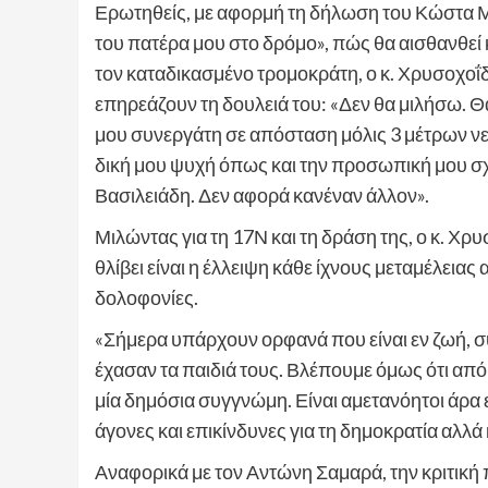
Ερωτηθείς, με αφορμή τη δήλωση του Κώστα Μ
του πατέρα μου στο δρόμο», πώς θα αισθανθεί 
τον καταδικασμένο τρομοκράτη, ο κ. Χρυσοχοΐδ
επηρεάζουν τη δουλειά του: «Δεν θα μιλήσω. Θα
μου συνεργάτη σε απόσταση μόλις 3 μέτρων νε
δική μου ψυχή όπως και την προσωπική μου σχέ
Βασιλειάδη. Δεν αφορά κανέναν άλλον».
Μιλώντας για τη 17Ν και τη δράση της, ο κ. Χρυ
θλίβει είναι η έλλειψη κάθε ίχνους μεταμέλει
δολοφονίες.
«Σήμερα υπάρχουν ορφανά που είναι εν ζωή, σ
έχασαν τα παιδιά τους. Βλέπουμε όμως ότι από 
μία δημόσια συγγνώμη. Είναι αμετανόητοι άρα 
άγονες και επικίνδυνες για τη δημοκρατία αλλά 
Αναφορικά με τον Αντώνη Σαμαρά, την κριτική 