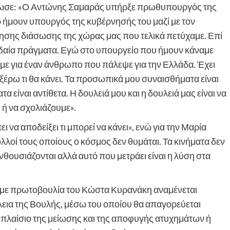
ήλωσε: «Ο Αντώνης Σαμαράς υπήρξε πρωθυπουργός της
ήμουν υπουργός της κυβέρνησής του μαζί με τον
ρησης διάσωσης της χώρας μας που τελικά πετύχαμε. Επί
αία πράγματα. Εγώ στο υπουργείο που ήμουν κάναμε
με για έναν άνθρωπο που πάλεψε για την Ελλάδα. Έχει
ν ξέρω τι θα κάνει. Τα προσωπικά μου συναισθήματα είναι
 είναι αντίθετα. Η δουλειά μου και η δουλειά μας είναι να
 ή να σχολιάζουμε».
ι να αποδείξει τι μπορεί να κάνει», ενώ για την Μαρία
οί τους οποίους ο κόσμος δεν θυμάται. Τα κινήματα δεν
ενθουσιάζονται αλλά αυτό που μετράει είναι η λύση στα
 με πρωτοβουλία του Κώστα Κυρανάκη αναμένεται
εια της Βουλής, μέσω του οποίου θα απαγορεύεται
ο πλαίσιο της μείωσης και της αποφυγής ατυχημάτων ή