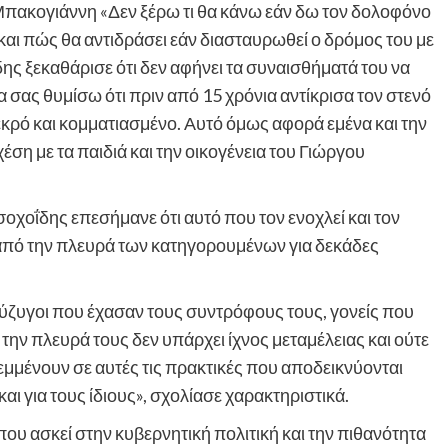
πακογιάννη «Δεν ξέρω τι θα κάνω εάν δω τον δολοφόνο
και πώς θα αντιδράσει εάν διασταυρωθεί ο δρόμος του με
ης ξεκαθάρισε ότι δεν αφήνει τα συναισθήματά του να
 σας θυμίσω ότι πριν από 15 χρόνια αντίκρισα τον στενό
κρό και κομματιασμένο. Αυτό όμως αφορά εμένα και την
ση με τα παιδιά και την οικογένεια του Γιώργου
σοχοΐδης επεσήμανε ότι αυτό που τον ενοχλεί και τον
ας από την πλευρά των κατηγορουμένων για δεκάδες
ύζυγοι που έχασαν τους συντρόφους τους, γονείς που
την πλευρά τους δεν υπάρχει ίχνος μεταμέλειας και ούτε
εμμένουν σε αυτές τις πρακτικές που αποδεικνύονται
και για τους ίδιους», σχολίασε χαρακτηριστικά.
που ασκεί στην κυβερνητική πολιτική και την πιθανότητα