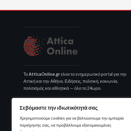
Το
AtticaOnline.gr
είναι το ενημερωτικό portal για την
Αττική και την Αθήνα. Ειδήσεις, πολιτική, κοινωνία,
πολιτισμός και αθλητικά — όλο το 24ωρο.
Σεβόμαστε την ιδιωτικότητά σας
Χρησιμοποιούμε cookies για να βελτιώσουμε την εμπειρία
περιήγησής σας, να προβάλλουμε εξατομικευμένες