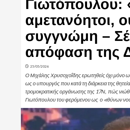
Γιωτόπουλου: 
αμετανόητοι, ο
συγγνώμη – Σέ
απόφαση της Δ
25/05/2026
Ο Μιχάλης Χρυσοχοΐδης ερωτηθείς όχι μόνο ως
ως ο υπουργός που κατά τη διάρκεια της θητεί
τρομοκρατικής οργάνωσης της 17Ν, πώς νιώθ
Γιωτόπουλου του φερόμενου ως ο «ιθύνων νο