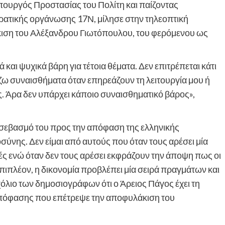
πουργός Προστασίας του Πολίτη και παίζοντας
ρατικής οργάνωσης 17Ν, μίλησε στην τηλεοπτική
ιση του Αλέξανδρου Γιωτόπουλου, του φερόμενου ως
αι ψυχικά βάρη για τέτοια θέματα. Δεν επιτρέπεται κάτι
άζω συναισθήματα όταν επηρεάζουν τη λειτουργία μου ή
 Άρα δεν υπάρχει κάποιο συναισθηματικό βάρος»,
 σεβασμό του προς την απόφαση της ελληνικής
σύνης. Δεν είμαι από αυτούς που όταν τους αρέσει μία
ές ενώ όταν δεν τους αρέσει εκφράζουν την άποψη πως οι
 Επιπλέον, η δικονομία προβλέπει μία σειρά πραγμάτων και
χόλιο των δημοσιογράφων ότι ο Άρειος Πάγος έχει τη
 απόφασης που επέτρεψε την αποφυλάκιση του