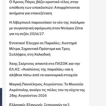
Ο Άρειος Πάγος βάζει οριστικό τέλος στην
υπόθεση των υποκλοπών: Απορρίπτονται
αιτήματα για επανεξέταση
Η Λίβερπουλ παρουσίασε το νέο της πούλμαν
με συγκινητική αφιέρωση στον Ντιόγκο Ζότα
για τη σεζόν 2026/27
Εντατικοί Έλεγχοι σε Παραλίες: Αυστηρά
Μέτρα, Σημαντικά Πρόστιμα και Τρεις
Συλλήψεις στη Χαλκιδική
Άκης Σκέρτσος απαντά στο ΠΑΣΟΚ και την
ΕΛ.ΑΣ: «Αναλύσεις της παραλίας» και η
αλήθεια πίσω από τα οικονομικά στοιχεία
Μαγική Πανσέληνος Αυγούστου: Το Μουσείο
Ακρόπολης ανοίγει τις πύλες του τη νύχτα της
28ης Αυγούστου 2026
Ελληνικές Εξαγωγές Ξεπερνούν τα 5