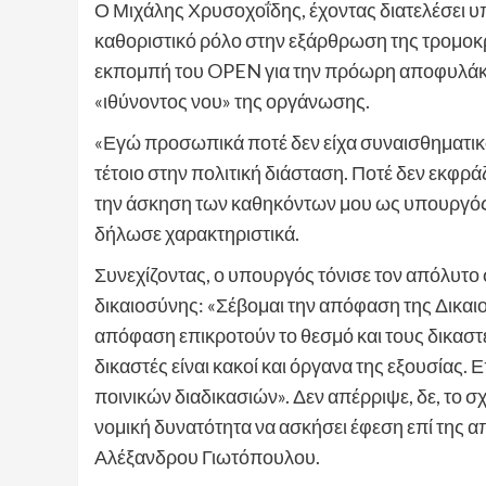
Ο Μιχάλης Χρυσοχοΐδης, έχοντας διατελέσει υ
καθοριστικό ρόλο στην εξάρθρωση της τρομοκ
εκπομπή του OPEN για την πρόωρη αποφυλάκ
«ιθύνοντος νου» της οργάνωσης.
«Εγώ προσωπικά ποτέ δεν είχα συναισθηματικά κ
τέτοιο στην πολιτική διάσταση. Ποτέ δεν εκφρ
την άσκηση των καθηκόντων μου ως υπουργός.
δήλωσε χαρακτηριστικά.
Συνεχίζοντας, ο υπουργός τόνισε τον απόλυτο
δικαιοσύνης: «Σέβομαι την απόφαση της Δικαιο
απόφαση επικροτούν το θεσμό και τους δικαστ
δικαστές είναι κακοί και όργανα της εξουσίας.
ποινικών διαδικασιών». Δεν απέρριψε, δε, το σ
νομική δυνατότητα να ασκήσει έφεση επί της
Αλέξανδρου Γιωτόπουλου.