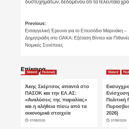
δυστυχημάτων, δεδομένου ότι τα τελευταία χρό
Post
Previous:
Εισαγγελική Έρευνα για το Επεισόδιο Μαρινάκη –
navigation
Δημητριάδη στο ΟΑΚΑ: Εξέταση Βίντεο και Πιθανέ
Νομικές Συνέπειες
Επίκαιρα
Slider2
Πολιτική
Slider2
Πολ
Άκης Σκέρτσος απαντά στο
Εκσυγχρο
ΠΑΣΟΚ και την ΕΛ.ΑΣ:
Ενίσχυση
«Αναλύσεις της παραλίας»
Πολιτική 
και η αλήθεια πίσω από τα
Πυροσβεσ
οικονομικά στοιχεία
2026)
07/08/2026
07/08/2026