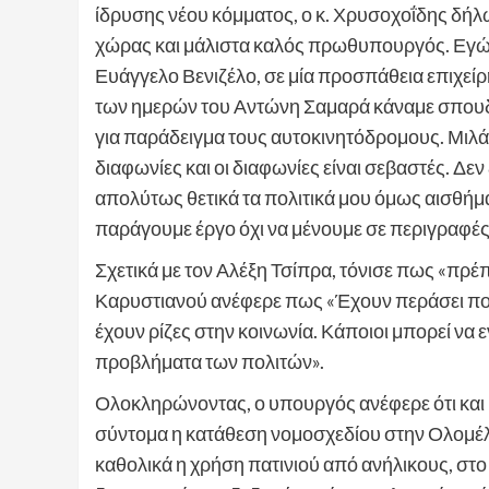
ίδρυσης νέου κόμματος, ο κ. Χρυσοχοΐδης δ
χώρας και μάλιστα καλός πρωθυπουργός. Εγώ 
Ευάγγελο Βενιζέλο, σε μία προσπάθεια επιχεί
των ημερών του Αντώνη Σαμαρά κάναμε σπουδ
για παράδειγμα τους αυτοκινητόδρομους. Μιλά
διαφωνίες και οι διαφωνίες είναι σεβαστές. Δε
απολύτως θετικά τα πολιτικά μου όμως αισθήματα
παράγουμε έργο όχι να μένουμε σε περιγραφές
Σχετικά με τον Αλέξη Τσίπρα, τόνισε πως «πρέπε
Καρυστιανού ανέφερε πως «Έχουν περάσει πολλ
έχουν ρίζες στην κοινωνία. Κάποιοι μπορεί να 
προβλήματα των πολιτών».
Ολοκληρώνοντας, ο υπουργός ανέφερε ότι και
σύντομα η κατάθεση νομοσχεδίου στην Ολομέλ
καθολικά η χρήση πατινιού από ανήλικους, στ