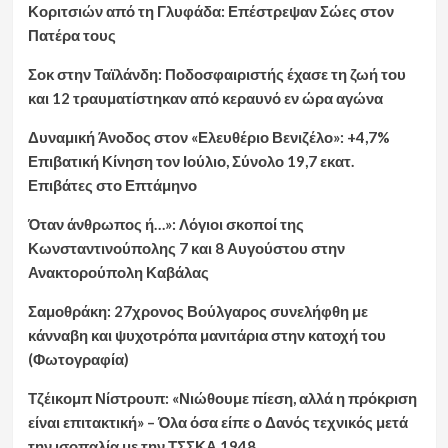
Κοριτσιών από τη Γλυφάδα: Επέστρεψαν Σώες στον
Πατέρα τους
Σοκ στην Ταϊλάνδη: Ποδοσφαιριστής έχασε τη ζωή του
και 12 τραυματίστηκαν από κεραυνό εν ώρα αγώνα
Δυναμική Άνοδος στον «Ελευθέριο Βενιζέλο»: +4,7%
Επιβατική Κίνηση τον Ιούλιο, Σύνολο 19,7 εκατ.
Επιβάτες στο Επτάμηνο
Όταν άνθρωπος ή…»: Λόγιοι σκοποί της
Κωνσταντινούπολης 7 και 8 Αυγούστου στην
Ανακτορούπολη Καβάλας
Σαμοθράκη: 27χρονος Βούλγαρος συνελήφθη με
κάνναβη και ψυχοτρόπα μανιτάρια στην κατοχή του
(Φωτογραφία)
Τζέικομπ Νίστρουπ: «Νιώθουμε πίεση, αλλά η πρόκριση
είναι επιτακτική» – Όλα όσα είπε ο Δανός τεχνικός μετά
την ισοπαλία με την ΤΣΣΚΑ 1948