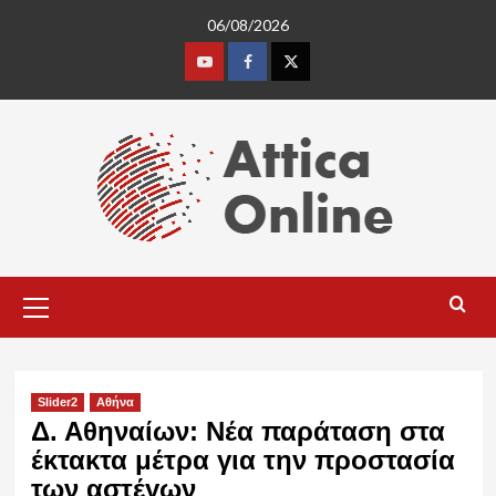
Skip
06/08/2026
to
content
Youtube
Facebook
Twitter
Primary
Menu
Slider2
Αθήνα
Δ. Αθηναίων: Νέα παράταση στα
έκτακτα μέτρα για την προστασία
των αστέγων