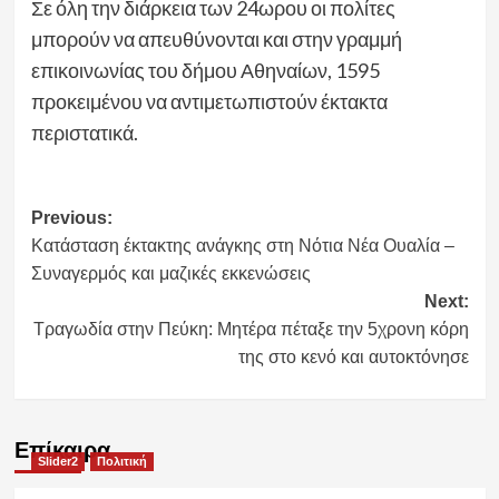
Σε όλη την διάρκεια των 24ωρου οι πολίτες
μπορούν να απευθύνονται και στην γραμμή
επικοινωνίας του δήμου Αθηναίων, 1595
προκειμένου να αντιμετωπιστούν έκτακτα
περιστατικά.
Post
Previous:
Κατάσταση έκτακτης ανάγκης στη Νότια Νέα Ουαλία –
navigation
Συναγερμός και μαζικές εκκενώσεις
Next:
Τραγωδία στην Πεύκη: Μητέρα πέταξε την 5χρονη κόρη
της στο κενό και αυτοκτόνησε
Επίκαιρα
Slider2
Πολιτική