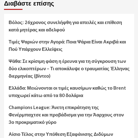
Διαβάστε επίσης
Βόλος: 26χρονος συνελήφθη για απειλές και επίθεση
κατά μητέρας και αδελφού
Τιμές Ψαριών στην Αγορά: Ποια Ψάρια Είναι Ακριβά και
Πού Υπάρχουν Ελλείψεις
Ψάθα: Σε κρίσιμη φάση η έρευνα για τη σύγκρουση των
δύο ελικοπτέρων – Τι αποκάλυψε ο τραυματίας Έλληνας
διερμηνέας (βίντεο)
Ελλάδα: Μειώνονται οι τιμές καυσίμων καθώς το Brent
υποχωρεί κάτω από τα 80 δολάρια
Champions League: Άνετη επικράτηση της
Φενέρμπαχτσε και προβάδισμα για την Άαρχους στον
3ο προκριματικό γύρο
Αίσιο Τέλος στην Υπόθεση Εξαφάνισης Διδύμων