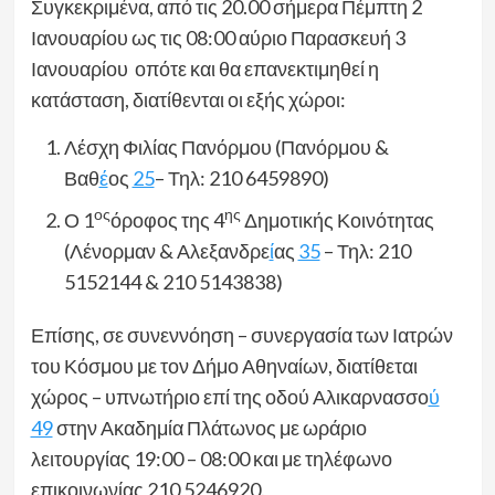
Συγκεκριμένα, από τις 20.00 σήμερα Πέμπτη 2
Ιανουαρίου ως τις 08:00 αύριο Παρασκευή 3
Ιανουαρίου οπότε και θα επανεκτιμηθεί η
κατάσταση, διατίθενται οι εξής χώροι:
Λέσχη Φιλίας Πανόρμου (Πανόρμου &
Βαθ
έ
ος
25
– Τηλ: 210 6459890)
ος
ης
Ο 1
όροφος της 4
Δημοτικής Κοινότητας
(Λένορμαν & Αλεξανδρε
ί
ας
35
– Τηλ: 210
5152144 & 210 5143838)
Επίσης, σε συνεννόηση – συνεργασία των Ιατρών
του Κόσμου με τον Δήμο Αθηναίων, διατίθεται
χώρος – υπνωτήριο επί της οδού Αλικαρνασσο
ύ
49
στην Ακαδημία Πλάτωνος με ωράριο
λειτουργίας 19:00 – 08:00 και με τηλέφωνο
επικοινωνίας 210 5246920.