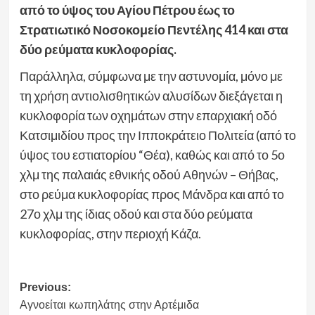
από το ύψος του Αγίου Πέτρου έως το
Στρατιωτικό Νοσοκομείο Πεντέλης 414 και στα
δύο ρεύματα κυκλοφορίας.
Παράλληλα, σύμφωνα με την αστυνομία, μόνο με
τη χρήση αντιολισθητικών αλυσίδων διεξάγεται η
κυκλοφορία των οχημάτων στην επαρχιακή οδό
Κατσιμιδίου προς την Ιπποκράτειο Πολιτεία (από το
ύψος του εστιατορίου “Θέα), καθώς και από το 5ο
χλμ της παλαιάς εθνικής οδού Αθηνών – Θήβας,
στο ρεύμα κυκλοφορίας προς Μάνδρα και από το
27ο χλμ της ίδιας οδού και στα δύο ρεύματα
κυκλοφορίας, στην περιοχή Κάζα.
Post
Previous:
Αγνοείται κωπηλάτης στην Αρτέμιδα
navigation