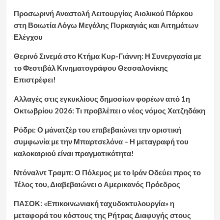
Προσωρινή Αναστολή Λειτουργίας Αιολικού Πάρκου
στη Βοιωτία Λόγω Μεγάλης Πυρκαγιάς και Αιτημάτων
Ελέγχου
Θερινό Σινεμά στο Κτήμα Κυρ-Γιάννη: Η Συνεργασία με
το Φεστιβάλ Κινηματογράφου Θεσσαλονίκης
Επιστρέφει!
Αλλαγές στις εγκυκλίους δημοσίων φορέων από 1η
Οκτωβρίου 2026: Τι προβλέπει ο νέος νόμος Χατζηδάκη
Ρόδρι: Ο μάνατζέρ του επιβεβαιώνει την οριστική
συμφωνία με την Μπαρτσελόνα – Η μεταγραφή του
καλοκαιριού είναι πραγματικότητα!
Ντόναλντ Τραμπ: Ο Πόλεμος με το Ιράν Οδεύει προς το
Τέλος του, Διαβεβαιώνει ο Αμερικανός Πρόεδρος
ΠΑΣΟΚ: «Επικοινωνιακή ταχυδακτυλουργία» η
μεταφορά του κόστους της Ρήτρας Διαφυγής στους