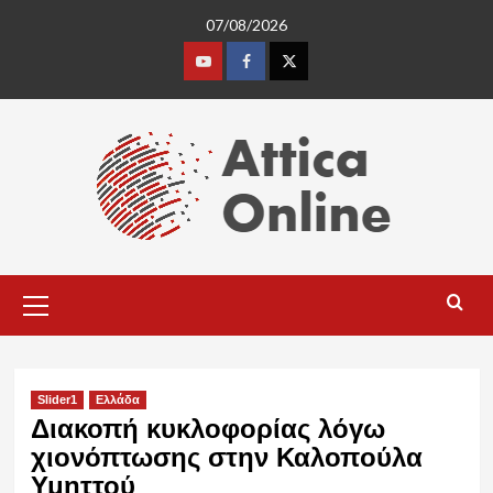
Skip
07/08/2026
to
content
Youtube
Facebook
Twitter
Primary
Menu
Slider1
Ελλάδα
Διακοπή κυκλοφορίας λόγω
χιονόπτωσης στην Καλοπoύλα
Υμηττού