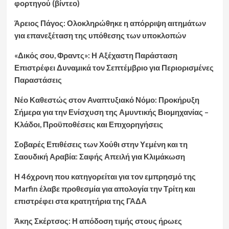
φορτηγού (βίντεο)
Άρειος Πάγος: Ολοκληρώθηκε η απόρριψη αιτημάτων
για επανεξέταση της υπόθεσης των υποκλοπών
«Δικός σου, Φραντς»: Η Αξέχαστη Παράσταση
Επιστρέφει Δυναμικά τον Σεπτέμβριο για Περιορισμένες
Παραστάσεις
Νέο Καθεστώς στον Αναπτυξιακό Νόμο: Προκήρυξη
Σήμερα για την Ενίσχυση της Αμυντικής Βιομηχανίας –
Κλάδοι, Προϋποθέσεις και Επιχορηγήσεις
Σοβαρές Επιθέσεις των Χούθι στην Υεμένη και τη
Σαουδική Αραβία: Σαφής Απειλή για Κλιμάκωση
Η 46χρονη που κατηγορείται για τον εμπρησμό της
Marfin έλαβε προθεσμία για απολογία την Τρίτη και
επιστρέφει στα κρατητήρια της ΓΑΔΑ
Άκης Σκέρτσος: Η απόδοση τιμής στους ήρωες