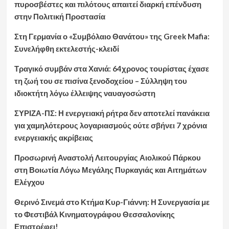
πυροσβέστες και πιλότους απαιτεί διαρκή επένδυση
στην Πολιτική Προστασία
Στη Γερμανία ο «Συμβόλαιο Θανάτου» της Greek Mafia:
Συνελήφθη εκτελεστής-κλειδί
Τραγικό συμβάν στα Χανιά: 64χρονος τουρίστας έχασε
τη ζωή του σε πισίνα ξενοδοχείου – Σύλληψη του
ιδιοκτήτη λόγω έλλειψης ναυαγοσώστη
ΣΥΡΙΖΑ-ΠΣ: Η ενεργειακή ρήτρα δεν αποτελεί πανάκεια
για χαμηλότερους λογαριασμούς ούτε σβήνει 7 χρόνια
ενεργειακής ακρίβειας
Προσωρινή Αναστολή Λειτουργίας Αιολικού Πάρκου
στη Βοιωτία Λόγω Μεγάλης Πυρκαγιάς και Αιτημάτων
Ελέγχου
Θερινό Σινεμά στο Κτήμα Κυρ-Γιάννη: Η Συνεργασία με
το Φεστιβάλ Κινηματογράφου Θεσσαλονίκης
Επιστρέφει!