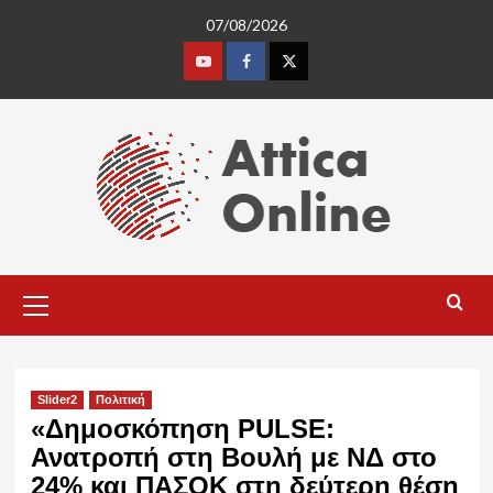
Skip
07/08/2026
to
content
Youtube
Facebook
Twitter
Primary
Menu
Slider2
Πολιτική
«Δημοσκόπηση PULSE:
Ανατροπή στη Βουλή με ΝΔ στο
24% και ΠΑΣΟΚ στη δεύτερη θέση