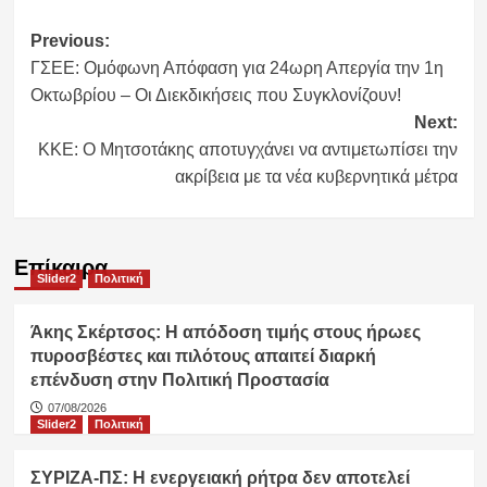
Post
Previous:
ΓΣΕΕ: Ομόφωνη Απόφαση για 24ωρη Απεργία την 1η
navigation
Οκτωβρίου – Οι Διεκδικήσεις που Συγκλονίζουν!
Next:
ΚΚΕ: Ο Μητσοτάκης αποτυγχάνει να αντιμετωπίσει την
ακρίβεια με τα νέα κυβερνητικά μέτρα
Επίκαιρα
Slider2
Πολιτική
Άκης Σκέρτσος: Η απόδοση τιμής στους ήρωες
πυροσβέστες και πιλότους απαιτεί διαρκή
επένδυση στην Πολιτική Προστασία
07/08/2026
Slider2
Πολιτική
ΣΥΡΙΖΑ-ΠΣ: Η ενεργειακή ρήτρα δεν αποτελεί