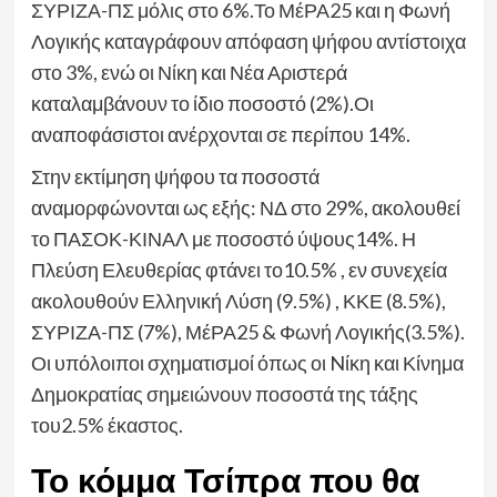
ΣΥΡΙΖΑ-ΠΣ μόλις στο 6%.Το ΜέΡΑ25 και η Φωνή
Λογικής καταγράφουν απόφαση ψήφου αντίστοιχα
στο 3%, ενώ οι Νίκη και Νέα Αριστερά
καταλαμβάνουν το ίδιο ποσοστό (2%).Οι
αναποφάσιστοι ανέρχονται σε περίπου 14%.
Στην εκτίμηση ψήφου τα ποσοστά
αναμορφώνονται ως εξής: ΝΔ στο 29%, ακολουθεί
το ΠΑΣΟΚ-ΚΙΝΑΛ με ποσοστό ύψους14%. Η
Πλεύση Ελευθερίας φτάνει το10.5% , εν συνεχεία
ακολουθούν Ελληνική Λύση (9.5%) , ΚΚΕ (8.5%),
ΣΥΡΙΖΑ-ΠΣ (7%), ΜέΡΑ25 & Φωνή Λογικής(3.5%).
Οι υπόλοιποι σχηματισμοί όπως οι Nίκη και Κίνημα
Δημοκρατίας σημειώνουν ποσοστά της τάξης
του2.5% έκαστος.
Το κόμμα Τσίπρα που θα