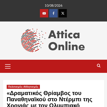
Skip
10/08/2026
to
content
Youtube
Facebook
Twitter
Primary
Menu
Πολιτισμός-Αθλητισμός
«Δραματικός Θρίαμβος του
Παναθηναϊκού στο Ντέρμπι της
Χρονιάς με τον Ολυμπιακό