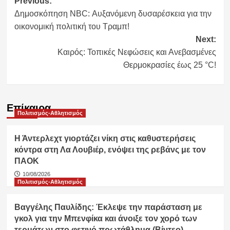
Post
Previous:
Δημοσκόπηση NBC: Αυξανόμενη δυσαρέσκεια για την
navigation
οικονομική πολιτική του Τραμπ!
Next:
Καιρός: Τοπικές Νεφώσεις και Ανεβασμένες
Θερμοκρασίες έως 25 °C!
Επίκαιρα
Πολιτισμός-Αθλητισμός
Η Άντερλεχτ γιορτάζει νίκη στις καθυστερήσεις
κόντρα στη Λα Λουβιέρ, ενόψει της ρεβάνς με τον
ΠΑΟΚ
10/08/2026
Πολιτισμός-Αθλητισμός
Βαγγέλης Παυλίδης: Έκλεψε την παράσταση με
γκολ για την Μπενφίκα και άνοιξε τον χορό των
τερμάτων στο φετινό πρωτάθλημα (Βίντεο)