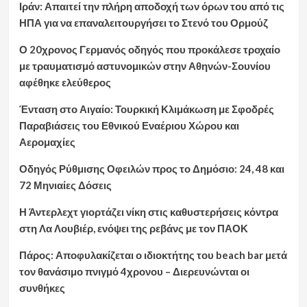
Ιράν: Απαιτεί την πλήρη αποδοχή των όρων του από τις
ΗΠΑ για να επαναλειτουργήσει το Στενό του Ορμούζ
Ο 20χρονος Γερμανός οδηγός που προκάλεσε τροχαίο
με τραυματισμό αστυνομικών στην Αθηνών-Σουνίου
αφέθηκε ελεύθερος
Ένταση στο Αιγαίο: Τουρκική Κλιμάκωση με Σφοδρές
Παραβιάσεις του Εθνικού Εναέριου Χώρου και
Αερομαχίες
Οδηγός Ρύθμισης Οφειλών προς το Δημόσιο: 24, 48 και
72 Μηνιαίες Δόσεις
Η Άντερλεχτ γιορτάζει νίκη στις καθυστερήσεις κόντρα
στη Λα Λουβιέρ, ενόψει της ρεβάνς με τον ΠΑΟΚ
Πάρος: Αποφυλακίζεται ο ιδιοκτήτης του beach bar μετά
τον θανάσιμο πνιγμό 4χρονου – Διερευνώνται οι
συνθήκες