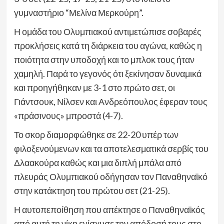
γυμναστήριο “Μελίνα Μερκούρη”.
Η ομάδα του Ολυμπιακού αντιμετώπισε σοβαρές
προκλήσεις κατά τη διάρκεια του αγώνα, καθώς η
ποιότητα στην υποδοχή και το μπλοκ τους ήταν
χαμηλή. Παρά το γεγονός ότι ξεκίνησαν δυναμικά
και προηγήθηκαν με 3-1 στο πρώτο σετ, οι
Γιάντσουκ, Νίλσεν και Ανδρεόπουλος έφεραν τους
«πράσινους» μπροστά (4-7).
Το σκορ διαμορφώθηκε σε 22-20 υπέρ των
φιλοξενούμενων και τα αποτελεσματικά σερβίς του
Δλαακούρα καθώς και μια διπλή μπάλα από
πλευράς Ολυμπιακού οδήγησαν τον Παναθηναϊκό
στην κατάκτηση του πρώτου σετ (21-25).
Η αυτοπεποίθηση που απέκτησε ο Παναθηναϊκός
από αυτή τη νίκη ενίσχυσε την απόδοσή τους στο