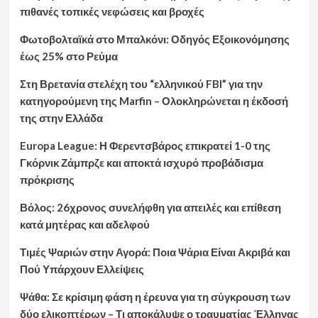
πιθανές τοπικές νεφώσεις και βροχές
Φωτοβολταϊκά στο Μπαλκόνι: Οδηγός Εξοικονόμησης
έως 25% στο Ρεύμα
Στη Βρετανία στελέχη του “ελληνικού FBI” για την
κατηγορούμενη της Marfin – Ολοκληρώνεται η έκδοσή
της στην Ελλάδα
Europa League: Η Φερεντσβάρος επικρατεί 1-0 της
Γκόρνικ Ζάμπρζε και αποκτά ισχυρό προβάδισμα
πρόκρισης
Βόλος: 26χρονος συνελήφθη για απειλές και επίθεση
κατά μητέρας και αδελφού
Τιμές Ψαριών στην Αγορά: Ποια Ψάρια Είναι Ακριβά και
Πού Υπάρχουν Ελλείψεις
Ψάθα: Σε κρίσιμη φάση η έρευνα για τη σύγκρουση των
δύο ελικοπτέρων – Τι αποκάλυψε ο τραυματίας Έλληνας