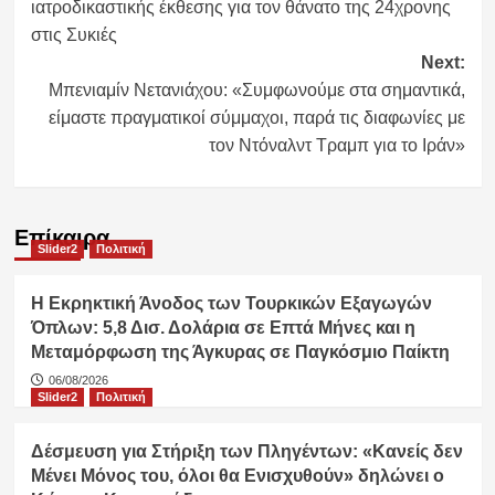
ιατροδικαστικής έκθεσης για τον θάνατο της 24χρονης
στις Συκιές
Next:
Μπενιαμίν Νετανιάχου: «Συμφωνούμε στα σημαντικά,
είμαστε πραγματικοί σύμμαχοι, παρά τις διαφωνίες με
τον Ντόναλντ Τραμπ για το Ιράν»
Επίκαιρα
Slider2
Πολιτική
Η Εκρηκτική Άνοδος των Τουρκικών Εξαγωγών
Όπλων: 5,8 Δισ. Δολάρια σε Επτά Μήνες και η
Μεταμόρφωση της Άγκυρας σε Παγκόσμιο Παίκτη
06/08/2026
Slider2
Πολιτική
Δέσμευση για Στήριξη των Πληγέντων: «Κανείς δεν
Μένει Μόνος του, όλοι θα Ενισχυθούν» δηλώνει ο