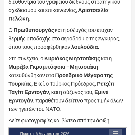
διευθύντρια του γραφείου διεθνούς στρατηγικού
σχεδιασμού και επικοινωνίας,
Αριστοτελία
Πελώνη
.
Ο
Πρωθυπουργός
και η σύζυγός του έτυχαν
θερμής υποδοχής στο αεροδρόμιο της Άγκυρας,
όπου τους προσφέρθηκαν
λουλούδια
.
Στη συνέχεια, ο
Κυριάκος Μητσοτάκης
και η
Μαρέβα Γκραμπόφσκι – Μητσοτάκη
κατευθύνθηκαν στο
Προεδρικό Μέγαρο της
Τουρκίας
. Εκεί, ο Τούρκος Πρόεδρος,
Ρετζέπ
Ταγίπ Ερντογάν
, και η σύζυγός του,
Εμινέ
Ερντογάν
, παραθέτουν
δείπνο
προς τιμήν όλων
των ηγετών του ΝΑΤΟ.
Δείτε φωτογραφίες και βίντεο από την άφιξη: