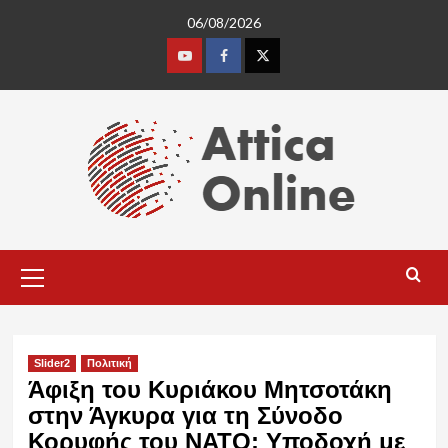
Skip
06/08/2026
to
content
Youtube
Facebook
Twitter
Primary
Menu
Slider2
Πολιτική
Άφιξη του Κυριάκου Μητσοτάκη
στην Άγκυρα για τη Σύνοδο
Κορυφής του ΝΑΤΟ: Υποδοχή με