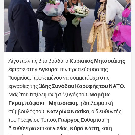
Λίγο πριν τις 8 το βράδυ, ο
Κυριάκος Μητσοτάκης
έφτασε στην
Άγκυρα
, την πρωτεύουσα της
Τουρκίας, προκειμένου να συμμετάσχει στις
εργασίες της
36ης Συνόδου Κορυφής του ΝΑΤΟ
.
Μαζί του ταξίδεψαν η σύζυγός του,
Μαρέβα
Γκραμπόφσκι – Μητσοτάκη
, η διπλωματική
σύμβουλός του,
Κατερίνα Νασίκα
, ο διευθυντής
του Γραφείου Τύπου,
Γιώργος Ευθυμίου
, η
διευθύντρια επικοινωνίας,
Κύρα Κάπη
, και η