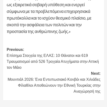
ως εξαιρετικά σοβαρή υπόθεση και ενεργεί
σύμφωνα με τα προβλεπόμενα επιχειρησιακά
πρωτόκολλα και το ισχύον θεσμικό πλαίσιο, με
σκοπό την ασφάλεια των πολιτών και την
προστασία της ανθρώπινης ζωής.»
Post
Previous:
Επίσημα Στοιχεία της ΕΛΑΣ: 10 Θάνατοι και 619
navigation
Τραυματισμοί από 526 Τροχαία Ατυχήματα στην Αττική
τον Μάιο
Next:
Μουντιάλ 2026: Ένα Εντυπωσιακό Κονβόι και Χιλιάδες
Φίλαθλοι Αποθεώνουν την Εθνική Τουρκίας στην
Αναχώρησή της