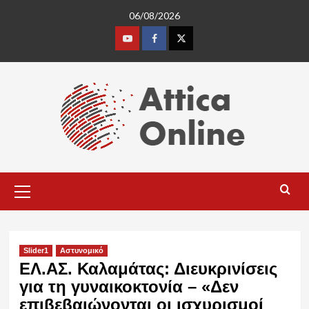
Skip
06/08/2026
to
content
Youtube
Facebook
Twitter
Primary
Menu
Slider1
Αστυνομικό
ΕΛ.ΑΣ. Καλαμάτας: Διευκρινίσεις
για τη γυναικοκτονία – «Δεν
επιβεβαιώνονται οι ισχυρισμοί