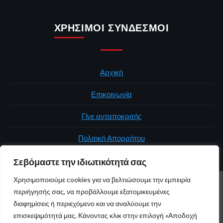
ΧΡΉΣΙΜΟΙ ΣΎΝΔΕΣΜΟΙ
Αρχική
Επικοινωνία
Γίνε ανταποκριτής
Πολιτική Απορρήτου
Σεβόμαστε την ιδιωτικότητά σας
Χρησιμοποιούμε cookies για να βελτιώσουμε την εμπειρία
ΑΡΧΙΚΉ
ΠΟΛΙΤΙΚΉ
ΕΛΛΆΔΑ
ΚΌΣΜΟΣ
ΕΠΙΚΟΙΝΩΝΊΑ
περιήγησής σας, να προβάλλουμε εξατομικευμένες
ΠΟΛΙΤΙΚΉ ΑΠΟΡΡΉΤΟΥ
διαφημίσεις ή περιεχόμενο και να αναλύουμε την
επισκεψιμότητά μας. Κάνοντας κλικ στην επιλογή «Αποδοχή
Youtube
Facebook
Twitter