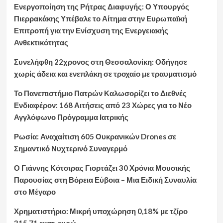
Ενεργοποίηση της Ρήτρας Διαφυγής: Ο Υπουργός
Πιερρακάκης Υπέβαλε το Αίτημα στην Ευρωπαϊκή
Επιτροπή για την Ενίσχυση της Ενεργειακής
Ανθεκτικότητας
Συνελήφθη 22χρονος στη Θεσσαλονίκη: Οδήγησε
χωρίς άδεια και ενεπλάκη σε τροχαίο με τραυματισμό
Το Πανεπιστήμιο Πατρών Καλωσορίζει το Διεθνές
Ενδιαφέρον: 168 Αιτήσεις από 23 Χώρες για το Νέο
Αγγλόφωνο Πρόγραμμα Ιατρικής
Ρωσία: Αναχαίτιση 605 Ουκρανικών Drones σε
Σημαντικό Νυχτερινό Συναγερμό
Ο Γιάννης Κότσιρας Γιορτάζει 30 Χρόνια Μουσικής
Παρουσίας στη Βόρεια Εύβοια – Μια Ειδική Συναυλία
στο Μέγαρο
Χρηματιστήριο: Μικρή υποχώρηση 0,18% με τζίρο
315,71 εκατ. ευρώ