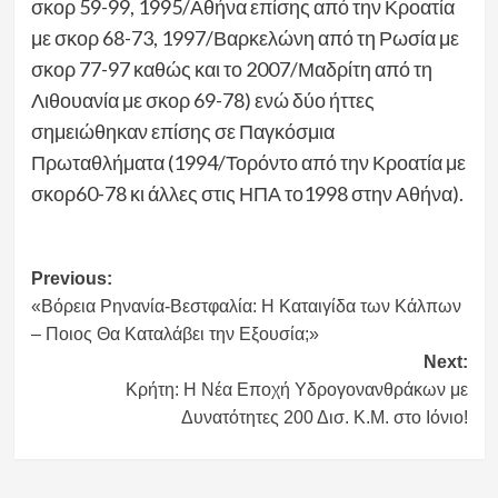
σκορ 59-99, 1995/Αθήνα επίσης από την Κροατία
με σκορ 68-73, 1997/Βαρκελώνη από τη Ρωσία με
σκορ 77-97 καθώς και το 2007/Μαδρίτη από τη
Λιθουανία με σκορ 69-78) ενώ δύο ήττες
σημειώθηκαν επίσης σε Παγκόσμια
Πρωταθλήματα (1994/Τορόντο από την Κροατία με
σκορ60-78 κι άλλες στις ΗΠΑ το1998 στην Αθήνα).
Post
Previous:
«Βόρεια Ρηνανία-Βεστφαλία: Η Καταιγίδα των Κάλπων
navigation
– Ποιος Θα Καταλάβει την Εξουσία;»
Next:
Κρήτη: Η Νέα Εποχή Υδρογονανθράκων με
Δυνατότητες 200 Δισ. Κ.Μ. στο Ιόνιο!