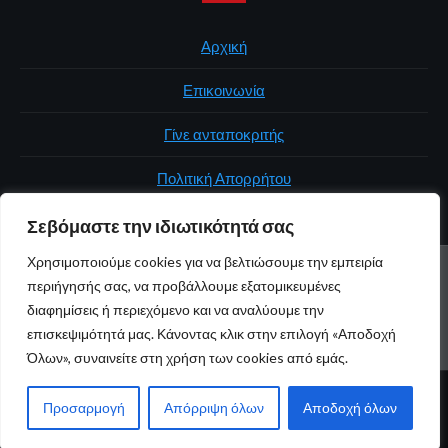
Αρχική
Επικοινωνία
Γίνε ανταποκριτής
Πολιτική Απορρήτου
Σεβόμαστε την ιδιωτικότητά σας
Χρησιμοποιούμε cookies για να βελτιώσουμε την εμπειρία
ΑΡΧΙΚΉ
ΠΟΛΙΤΙΚΉ
ΕΛΛΆΔΑ
ΚΌΣΜΟΣ
ΕΠΙΚΟΙΝΩΝΊΑ
περιήγησής σας, να προβάλλουμε εξατομικευμένες
ΠΟΛΙΤΙΚΉ ΑΠΟΡΡΉΤΟΥ
διαφημίσεις ή περιεχόμενο και να αναλύουμε την
επισκεψιμότητά μας. Κάνοντας κλικ στην επιλογή «Αποδοχή
Youtube
Facebook
Twitter
Όλων», συναινείτε στη χρήση των cookies από εμάς.
© 2026 atticaonline.gr · Με επιφύλαξη παντός δικαιώματος ·
Προσαρμογή
Απόρριψη όλων
Αποδοχή όλων
Maintained by
Gratus.gr