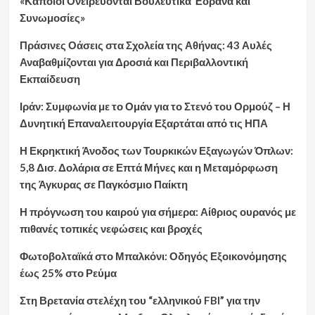
«Κάποιοι Ονειρεύονται Βουλευτικά Έδρανα και
Συνωμοσίες»
Πράσινες Οάσεις στα Σχολεία της Αθήνας: 43 Αυλές
Αναβαθμίζονται για Δροσιά και Περιβαλλοντική
Εκπαίδευση
Ιράν: Συμφωνία με το Ομάν για το Στενό του Ορμούζ – Η
Δυνητική Επαναλειτουργία Εξαρτάται από τις ΗΠΑ
Η Εκρηκτική Άνοδος των Τουρκικών Εξαγωγών Όπλων:
5,8 Δισ. Δολάρια σε Επτά Μήνες και η Μεταμόρφωση
της Άγκυρας σε Παγκόσμιο Παίκτη
Η πρόγνωση του καιρού για σήμερα: Αίθριος ουρανός με
πιθανές τοπικές νεφώσεις και βροχές
Φωτοβολταϊκά στο Μπαλκόνι: Οδηγός Εξοικονόμησης
έως 25% στο Ρεύμα
Στη Βρετανία στελέχη του “ελληνικού FBI” για την