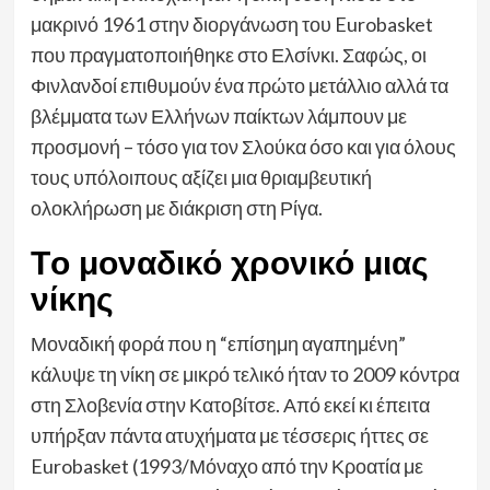
μακρινό 1961 στην διοργάνωση του Eurobasket
που πραγματοποιήθηκε στο Ελσίνκι. Σαφώς, οι
Φινλανδοί επιθυμούν ένα πρώτο μετάλλιο αλλά τα
βλέμματα των Ελλήνων παίκτων λάμπουν με
προσμονή – τόσο για τον Σλούκα όσο και για όλους
τους υπόλοιπους αξίζει μια θριαμβευτική
ολοκλήρωση με διάκριση στη Ρίγα.
Tο μοναδικό χρονικό μιας
νίκης
Μοναδική φορά που η “επίσημη αγαπημένη”
κάλυψε τη νίκη σε μικρό τελικό ήταν το 2009 κόντρα
στη Σλοβενία στην Κατοβίτσε. Από εκεί κι έπειτα
υπήρξαν πάντα ατυχήματα με τέσσερις ήττες σε
Eurobasket (1993/Μόναχο από την Κροατία με