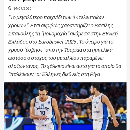
14/09/2025
“Το μεγαλύτερο παιχνίδι των 16 τελευταίων
χρόνων”. Έτσι ακριβώς χαρακτηρίζει ο Βασίλης
Σπανούλης τη “μονομαχία” ανάμεσα στην Εθνική
Ελλάδος στο Eurobasket 2025 . Το όνειρο για το
χρυσό “έσβησε” από την Τουρκία στα ημιτελικά
ωστόσο ο στόχος του μεταλλίου παραμένει
ολοζώντανος. Το χάλκινο είναι αυτό για το οποίο θα
“παλέψουν” οι Έλληνες διεθνείς στη Ρίγα