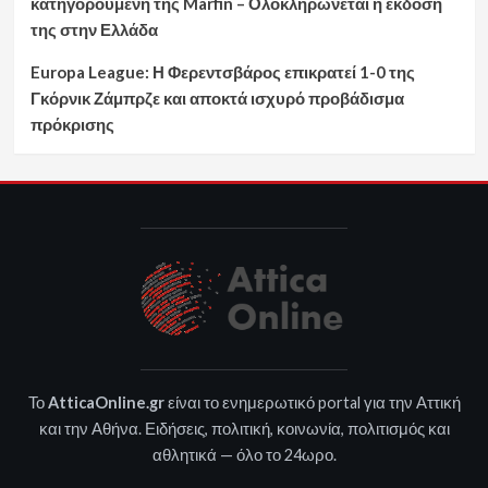
κατηγορούμενη της Marfin – Ολοκληρώνεται η έκδοσή
της στην Ελλάδα
Europa League: Η Φερεντσβάρος επικρατεί 1-0 της
Γκόρνικ Ζάμπρζε και αποκτά ισχυρό προβάδισμα
πρόκρισης
Το
AtticaOnline.gr
είναι το ενημερωτικό portal για την Αττική
και την Αθήνα. Ειδήσεις, πολιτική, κοινωνία, πολιτισμός και
αθλητικά — όλο το 24ωρο.