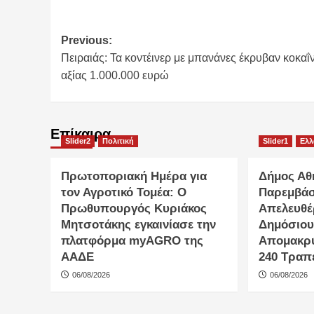
Post
Previous:
Πειραιάς: Τα κοντέινερ με μπανάνες έκρυβαν κοκαΐ
navigation
αξίας 1.000.000 ευρώ
Επίκαιρα
Slider2
Πολιτική
Slider1
Ελ
Πρωτοποριακή Ημέρα για
Δήμος Αθ
τον Αγροτικό Τομέα: Ο
Παρεμβάσ
Πρωθυπουργός Κυριάκος
Απελευθέ
Μητσοτάκης εγκαινίασε την
Δημόσιου
πλατφόρμα myAGRO της
Απομακρ
ΑΑΔΕ
240 Τραπ
06/08/2026
06/08/2026