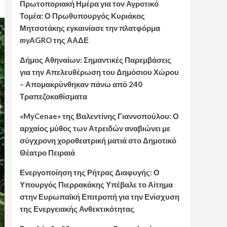
Πρωτοποριακή Ημέρα για τον Αγροτικό
Τομέα: Ο Πρωθυπουργός Κυριάκος
Μητσοτάκης εγκαινίασε την πλατφόρμα
myAGRO της ΑΑΔΕ
Δήμος Αθηναίων: Σημαντικές Παρεμβάσεις
για την Απελευθέρωση του Δημόσιου Χώρου
– Απομακρύνθηκαν πάνω από 240
Τραπεζοκαθίσματα
«MyCenae» της Βαλεντίνης Γιαννοπούλου: Ο
αρχαίος μύθος των Ατρειδών αναβιώνει με
σύγχρονη χοροθεατρική ματιά στο Δημοτικό
Θέατρο Πειραιά
Ενεργοποίηση της Ρήτρας Διαφυγής: Ο
Υπουργός Πιερρακάκης Υπέβαλε το Αίτημα
στην Ευρωπαϊκή Επιτροπή για την Ενίσχυση
της Ενεργειακής Ανθεκτικότητας