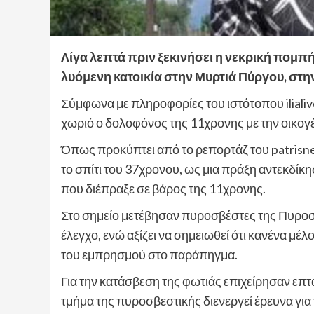
Λίγα λεπτά πριν ξεκινήσει η νεκρική πομπή
λυόμενη κατοικία στην Μυρτιά Πύργου, στην
Σύμφωνα με πληροφορίες του ιστότοπου ilialiv
χωριό ο δολοφόνος της 11χρονης με την οικογέ
Όπως προκύπτει από το ρεπορτάζ του patrisn
το σπίτι του 37χρονου, ως μια πράξη αντεκδίκ
που διέπραξε σε βάρος της 11χρονης.
Στο σημείο μετέβησαν πυροσβέστες της Πυρο
έλεγχο, ενώ αξίζει να σημειωθεί ότι κανένα μέ
του εμπρησμού στο παράπηγμα.
Για την κατάσβεση της φωτιάς επιχείρησαν επτ
τμήμα της πυροσβεστικής διενεργεί έρευνα για