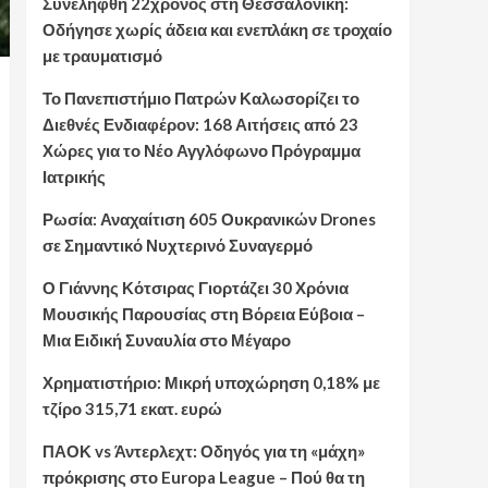
Συνελήφθη 22χρονος στη Θεσσαλονίκη:
Οδήγησε χωρίς άδεια και ενεπλάκη σε τροχαίο
με τραυματισμό
Το Πανεπιστήμιο Πατρών Καλωσορίζει το
Διεθνές Ενδιαφέρον: 168 Αιτήσεις από 23
Χώρες για το Νέο Αγγλόφωνο Πρόγραμμα
Ιατρικής
Ρωσία: Αναχαίτιση 605 Ουκρανικών Drones
σε Σημαντικό Νυχτερινό Συναγερμό
Ο Γιάννης Κότσιρας Γιορτάζει 30 Χρόνια
Μουσικής Παρουσίας στη Βόρεια Εύβοια –
Μια Ειδική Συναυλία στο Μέγαρο
Χρηματιστήριο: Μικρή υποχώρηση 0,18% με
τζίρο 315,71 εκατ. ευρώ
ΠΑΟΚ vs Άντερλεχτ: Οδηγός για τη «μάχη»
πρόκρισης στο Europa League – Πού θα τη