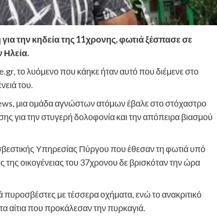
 για την κηδεία της 11χρονης, φωτιά ξέσπασε σε
 Ηλεία.
e.gr, το λυόμενο που κάηκε ήταν αυτό που διέμενε στο
νειά του.
ews, μια ομάδα αγνώστων ατόμων έβαλε στο στόχαστρο
ησης για την στυγερή δολοφονία και την απόπειρα βιασμού
σβεστικής Υπηρεσίας Πύργου που έθεσαν τη φωτιά υπό
λος της οικογένειας του 37χρονου δε βρισκόταν την ώρα
ά πυροσβέστες με τέσσερα οχήματα, ενώ το ανακριτικό
 τα αίτια που προκάλεσαν την πυρκαγιά.