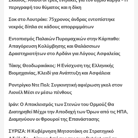
περιγραφή του θύματος και η δίκη
Σοκ στο Λουτράκι: 75χρονος άνδρας εντοπίστηκε
νεκρός δίπλα σε κάδους απορριμμάτων
Εντοπισμός Παλαιών Πυρομαχικών στην Κάρπαθο:
Απαγόρευση Κολύμβησης και Θαλάσσιων
Δραστηριοτήτων στο Αρδάνι για Λόγους Ασφαλείας
Τάκης Θεοδωρικάκος: Η Ενίσχυση της Ελληνικής
Βιομηχανίας, Κλειδί για Ανάπτυξη και Ασφάλεια
Ροντρίγκο Ντε Πολ: Συγκινητική αφιέρωση γκολ στον
Λιονέλ Μέσι εν μέσω πένθους
Ιράν: Ο Αποκλεισμός των Στενών του Ορμούζ Θα
Διατηρηθεί Μέχρι την Αποδοχή των Όρων από τις ΗΠΑ,
Διαμηνύουν οι Φρουροί της Επανάστασης
ΣΥΡΙΖΑ: Η Κυβέρνηση Μητσοτάκη σε Στρατηγικό