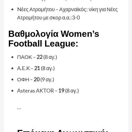
Nέες Ατρομήτου – Αχαρναϊκός: νίκη για Νέες
Ατρομήτου με σκορ α.α.:3-0
Βαθμολογία Women’s
Football League:
ΠΑΟΚ –
22
(8 αγ.)
A.E.K –
21
(8 αγ.)
ΟΦΗ –
20
(9 αγ.)
Asteras AKTOR –
19
(8 αγ.)
…