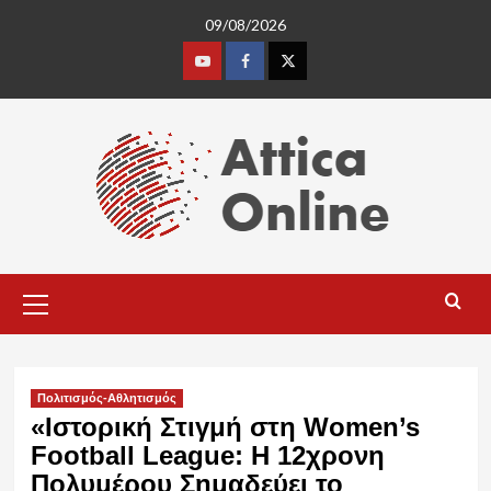
Skip
09/08/2026
to
content
Youtube
Facebook
Twitter
Primary
Menu
Πολιτισμός-Αθλητισμός
«Ιστορική Στιγμή στη Women’s
Football League: Η 12χρονη
Πολυμέρου Σημαδεύει το