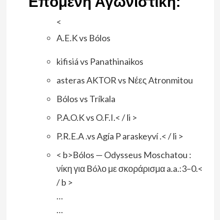
Eπόμενη Αγωνιστική:
<
A.E.K vs Bólos
kifisiá vs Panathinaikos
asteras AKTOR vs Nέες Atronmitou
Bólos vs Tríkala
P.A.O.K vs O.F.I.< / li >
P.R.E.A .vs Agía P araskeyví .< / li >
< b>Bólos — Odysseus Moschatou :
νίκη για Bóλο με σκοράρισμα a.a.:3–0.<
/ b >
…
…