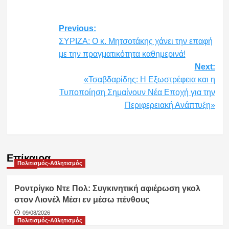
Post
Previous:
ΣΥΡΙΖΑ: Ο κ. Μητσοτάκης χάνει την επαφή
navigation
με την πραγματικότητα καθημερινά!
Next:
«Τσαβδαρίδης: Η Εξωστρέφεια και η
Τυποποίηση Σημαίνουν Νέα Εποχή για την
Περιφερειακή Ανάπτυξη»
Επίκαιρα
Πολιτισμός-Αθλητισμός
Ροντρίγκο Ντε Πολ: Συγκινητική αφιέρωση γκολ
στον Λιονέλ Μέσι εν μέσω πένθους
09/08/2026
Πολιτισμός-Αθλητισμός