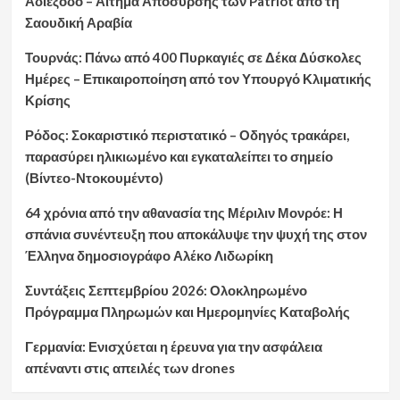
Αδιέξοδο – Αίτημα Απόσυρσης των Patriot από τη
Σαουδική Αραβία
Τουρνάς: Πάνω από 400 Πυρκαγιές σε Δέκα Δύσκολες
Ημέρες – Επικαιροποίηση από τον Υπουργό Κλιματικής
Κρίσης
Ρόδος: Σοκαριστικό περιστατικό – Οδηγός τρακάρει,
παρασύρει ηλικιωμένο και εγκαταλείπει το σημείο
(Βίντεο-Ντοκουμέντο)
64 χρόνια από την αθανασία της Μέριλιν Μονρόε: Η
σπάνια συνέντευξη που αποκάλυψε την ψυχή της στον
Έλληνα δημοσιογράφο Αλέκο Λιδωρίκη
Συντάξεις Σεπτεμβρίου 2026: Ολοκληρωμένο
Πρόγραμμα Πληρωμών και Ημερομηνίες Καταβολής
Γερμανία: Ενισχύεται η έρευνα για την ασφάλεια
απέναντι στις απειλές των drones