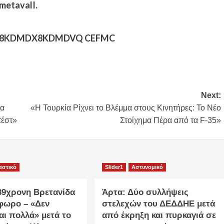
 metavalI.
8KDMDX8KDMDVQ CEFMC
Next:
ια
«Η Τουρκία Ρίχνει το Βλέμμα στους Κινητήρες: Το Νέο
τέστ»
Στοίχημα Πέρα από τα F-35»
αστικό
Slider1
Αστυνομικό
 39χρονη Βρετανίδα
Άρτα: Δύο συλλήψεις
φωρο – «Δεν
στελεχών του ΔΕΔΔΗΕ μετά
αι πολλά» μετά το
από έκρηξη και πυρκαγιά σε