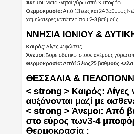
Άνεμοι:
Μεταβλητοί γύρω από 3 μποφόρ.
Θερμοκρασία:
Από 13 έως και 24 βαθμούς Κελ
χαμηλότερες κατά περίπου 2-3 βαθμούς.
NNΗΣΙΑ ΙΟΝΙΟΥ & ΔΥΤΙ
Καιρός:
Λίγες νεφώσεις.
Άνεμοι:
Βορειοδυτικοί στους ανέμους γύρω από
Θερμοκρασία:
Από15 έως25 βαθμούς Κελσί
ΘΕΣΣΑΛΙΑ & ΠΕΛΟΠΟΝ
< strong > Καιρός:
Λίγες
αυξάνονται μαζί με ασθενε
< strong > Άνεμοι:
Από βο
στο εύρος των3-4 μποφόρ 
Θερμοκρασία :