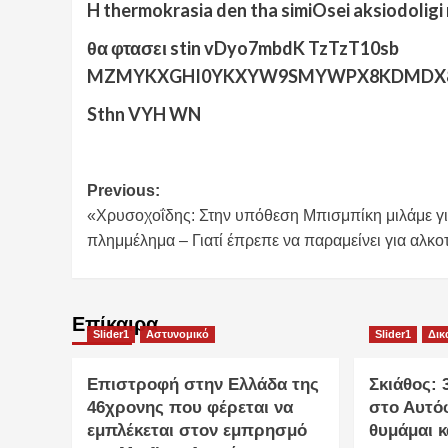
H thermokrasia den tha simiOsei aksiodoligi
θα φτασει stin vDyo7mbdK TzTzT10sb
MZMYKXGHI0YKXYW9SMYWPX8KDMDX
Sthn VYH WN
Post
Previous:
«Χρυσοχοΐδης: Στην υπόθεση Μπισμπίκη μιλάμε γ
navigation
πλημμέλημα – Γιατί έπρεπε να παραμείνει για αλκο
Επίκαιρα
Slider1
Αστυνομικό
Slider1
Δικ
Επιστροφή στην Ελλάδα της
Σκιάθος:
46χρονης που φέρεται να
στο Αυτό
εμπλέκεται στον εμπρησμό
θυμάμαι κ