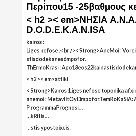
Περίπου15 -25βαθμους κε
< h2 >< em>NΗΣΙΑ A.N.A.T
D.O.D.E.K.A.N.ISA
kairos :
Liges nefose .< br />< Strong>AneMoi : Vor
stisdodekanes6mpofor.
ThErmoKrasi : Apo18eos22kainastisdodeka
< h2 >< em>attiki
< Strong>Kairos :
Liges nefose toponika afxi
anemoi : MetavlitOyi3mpofor.TemRoKaSiA:
P rogrammaPrognosi…
…kRitis…
…stis ypostoixeis.