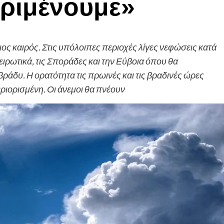
εριμένουμε»
ος καιρός. Στις υπόλοιπες περιοχές λίγες νεφώσεις κατά
ειρωτικά, τις Σποράδες και την Εύβοια όπου θα
ράδυ. Η ορατότητα τις πρωινές και τις βραδινές ώρες
εριορισμένη. Οι άνεμοι θα πνέουν