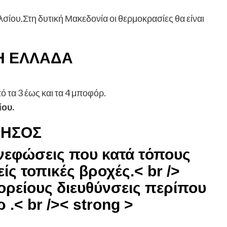
σίου.Στη δυτική Μακεδονία οι θερμοκρασίες θα είναι
ΚΗ ΕΛΛΑΔΑ
 τα 3 έως και τα 4 μποφόρ.
ου.
ΝΗΣΟΣ
 νεφώσεις που κατά τόπους
ίς τοπικές βροχές.< br />
ρείους διευθύνσεις περίπου
.< br />< strong >