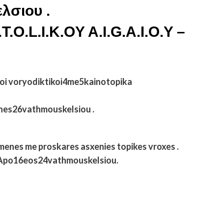
λσιου .
.O.L.I.K.OY A.I.G.A.I.O.Y –
eioi voryodiktikoi4me5kainotopika
nes26vathmouskelsiou .
menes me proskares asxenies topikes vroxes .
 Apo16eos24vathmouskelsiou.