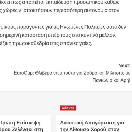
ίκνει πως απαιτείται εκπαίδευση προσωπικού καθώς
κές χώρες ν’ αποκτήσουν περισσότερη αυτονομία στον
οϊκούς παράγοντες για τις Ηνωμένες Πολιτείες αυτό δεν
σημερινή κατάσταση υπέρ τους στο κοντινό μέλλον,
νέζικη πρωτοκαθεδρία στις σπάνιες γαίες.
Next:
EuroCup: Θλιβερό ντεμπούτο για Ζούρο και Μίλιτσιτς με
Πανιώνιο και Άρη!
Κόσμος
 Πρώτη Επίσκεψη
Δικαστική Απαγόρευση για
δρου Ζελένσκι στη
την Αίθουσα Χορού στον