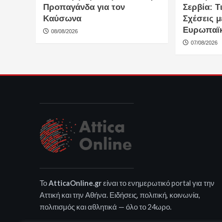
Προπαγάνδα για τον
Σερβία: Τι
Καύσωνα
Σχέσεις μ
Ευρωπαϊ
08/08/2026
07/08/2026
Το
AtticaOnline.gr
είναι το ενημερωτικό portal για την
Αττική και την Αθήνα. Ειδήσεις, πολιτική, κοινωνία,
πολιτισμός και αθλητικά — όλο το 24ωρο.