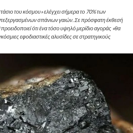
οστάσιο του κόσμου» ελέγχει σήμερα το 70% των
 επεξεργασμένων σπάνιων γαιών. Σε πρόσφατη έκθεσή
προειδοποιεί ότι ένα τόσο υψηλό μερίδιο αγοράς «θα
κόσμιες εφοδιαστικές αλυσίδες σε στρατηγικούς