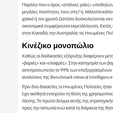
Παρόλο που ο όρος «σπάνιες γαίες» υποδηλώνε
μεγάλες ποσότητες τους στη Γη. Μάλιστα κάπο
χαλκό ή τον χρυσό.Ωστόσο δυσκολεύονται να 
οικονομικά συμφέρουσα εκμετάλλευση. Εκτός 
στον Καναδά, την Αυστραλία, τις Ηνωμένες Πολιτ
Kινέζικο μονοπώλιο
Καθώς οι διαδικασίες εξόρυξης διαφέρουν μεταξύ
«βαριές» και «ελαφρές». Στην κατηγορία των β
αντιπροσωπεύει το 99% των επεξεργασμένων
αναλύσεις της Benchmark mineral Intelligence
Pριν δύο δεκαετίες οι Ηνωμένες Πολιτείες ήταν
έχει αισθητά ενισχύσει τη θέση της χρησιμοπο
πίεσης.Το πρώτο δείγμα αυτής της στρατηγική
προς την Ιαπωνία ενώ κατά τη διάρκεια της θ