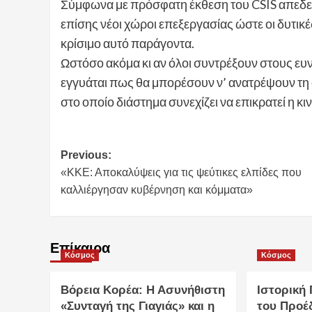
Σύμφωνα με πρόσφατη έκθεση του CSIS απεδε
επίσης νέοι χώροι επεξεργασίας ώστε οι δυτι
κρίσιμο αυτό παράγοντα.
Ωστόσο ακόμα κι αν όλοι συντρέξουν στους ευν
εγγυάται πως θα μπορέσουν ν’ ανατρέψουν τη 
στο οποίο διάστημα συνεχίζει να επικρατεί η κι
Post
Previous:
«ΚΚΕ: Αποκαλύψεις για τις ψεύτικες ελπίδες που
navigation
καλλιέργησαν κυβέρνηση και κόμματα»
Επίκαιρα
Κόσμος
Κόσμος
Βόρεια Κορέα: Η Ασυνήθιστη
Ιστορική
«Συνταγή της Γιαγιάς» και η
του Προέ