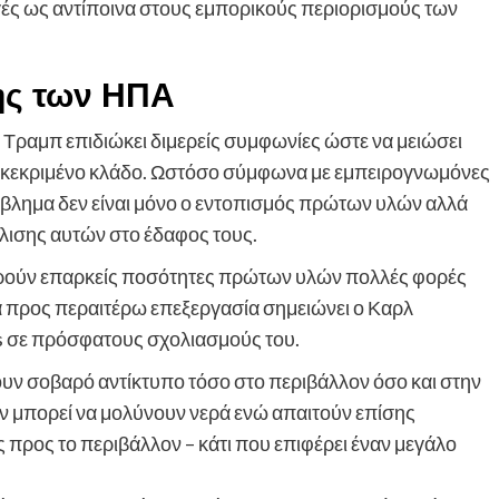
γές ως αντίποινα στους εμπορικούς περιορισμούς των
ης των ΗΠΑ
 Τραμπ επιδιώκει διμερείς συμφωνίες ώστε να μειώσει
υγκεκριμένο κλάδο. Ωστόσο σύμφωνα με εμπειρογνωμόνες
πρόβλημα δεν είναι μόνο ο εντοπισμός πρώτων υλών αλλά
ισης αυτών στο έδαφος τους.
 βρούν επαρκείς ποσότητες πρώτων υλών πολλές φορές
α προς περαιτέρω επεξεργασία σημειώνει ο Καρλ
rs σε πρόσφατους σχολιασμούς του.
ουν σοβαρό αντίκτυπο τόσο στο περιβάλλον όσο και στην
ν μπορεί να μολύνουν νερά ενώ απαιτούν επίσης
ς προς το περιβάλλον – κάτι που επιφέρει έναν μεγάλο