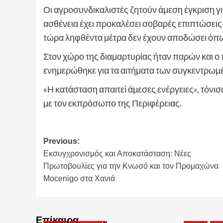
Οι αγροσυνδικαλιστές ζητούν άμεση έγκριση γ
ασθένεια έχει προκαλέσει σοβαρές επιπτώσεις 
τώρα ληφθέντα μέτρα δεν έχουν αποδώσει όπω
Στον χώρο της διαμαρτυρίας ήταν παρών και ο
ενημερώθηκε για τα αιτήματα των συγκεντρωμέ
«Η κατάσταση απαιτεί άμεσες ενέργειες», τόνισ
με τον εκπρόσωπο της Περιφέρειας.
Post
Previous:
Εκσυγχρονισμός και Αποκατάσταση: Νέες
navigation
Πρωτοβουλίες για την Κνωσό και τον Προμαχώνα
Mocenigo στα Χανιά
Επίκαιρα