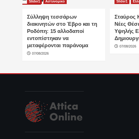
Slider1
Αστυνομικό
Slider1
Ελ
Σύλληψη τεσσάρων
Σταύρος 
διακινητών στο Έβρο και τη
Νέες Θέσ
Ροδόπη: 15 αλλοδαποί
Υψηλής Ε
εντοπίστηκαν να
Δημιουργ
μεταφέρονται παράνομα
07/08/2026
07/08/2026