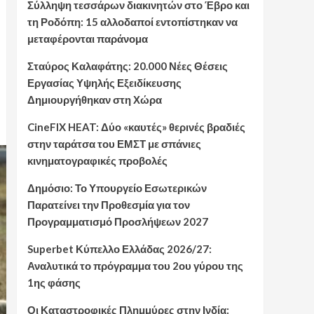
Σύλληψη τεσσάρων διακινητών στο Έβρο και
τη Ροδόπη: 15 αλλοδαποί εντοπίστηκαν να
μεταφέρονται παράνομα
Σταύρος Καλαφάτης: 20.000 Νέες Θέσεις
Εργασίας Υψηλής Εξειδίκευσης
Δημιουργήθηκαν στη Χώρα
CineFIX HEAT: Δύο «καυτές» θερινές βραδιές
στην ταράτσα του ΕΜΣΤ με σπάνιες
κινηματογραφικές προβολές
Δημόσιο: Το Υπουργείο Εσωτερικών
Παρατείνει την Προθεσμία για τον
Προγραμματισμό Προσλήψεων 2027
Superbet Κύπελλο Ελλάδας 2026/27:
Αναλυτικά το πρόγραμμα του 2ου γύρου της
1ης φάσης
Οι Καταστροφικές Πλημμύρες στην Ινδία: