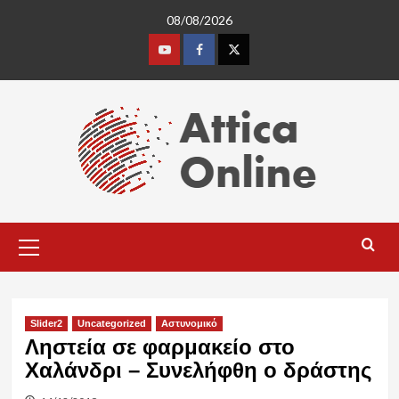
Skip
08/08/2026
to
content
Youtube
Facebook
Twitter
Primary
Menu
Slider2
Uncategorized
Αστυνομικό
Ληστεία σε φαρμακείο στο
Χαλάνδρι – Συνελήφθη ο δράστης