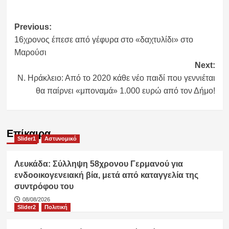
Post
Previous:
16χρονος έπεσε από γέφυρα στο «δαχτυλίδι» στο
navigation
Μαρούσι
Next:
Ν. Ηράκλειο: Από το 2020 κάθε νέο παιδί που γεννιέται
θα παίρνει «μποναμά» 1.000 ευρώ από τον Δήμο!
Επίκαιρα
Slider1
Αστυνομικό
Λευκάδα: Σύλληψη 58χρονου Γερμανού για
ενδοοικογενειακή βία, μετά από καταγγελία της
συντρόφου του
08/08/2026
Slider2
Πολιτική