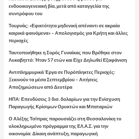
ενδοοικογενειακή βία, μετά από καταγγελία της
συντρόφου του
Τουρνάς: «Εφικτότητα μηδενική απέναντι σε ακραία
καιρικά φαινόμενα» – Απολογισμός για Κρήτη και άλλες
περιοχές
Ταυτοποιήθηκε η Σορός Γυναίκας που Βρέθηκε στον
Λυκαβηττό: Ήταν 57 ετών και Είχε Δηλωθεί Εξαφάνιση
Αντιπλημμυρικά Έργα σε Πυρόπληκτες Περιοχές:
Ξεκινούν τα μέσα Σεπτεμβρίου – Αιτήσεις
Αποζημιώσεων από Δευτέρα
ΗΠΑ: Επενδύσεις 3 δισ. δολαρίων για την Ενίσχυση
Παραγωγής Κρίσιμων Ορυκτών και Μπαταριών
Ο Αλέξης Τσίπρας παρουσιάζει στη Θεσσαλονίκη το
ολοκληρωμένο πρόγραμμα της ΕΛ.Α.Σ. για την
οικονομία: Δίκαιη ανάπτυξη, παραγωγική