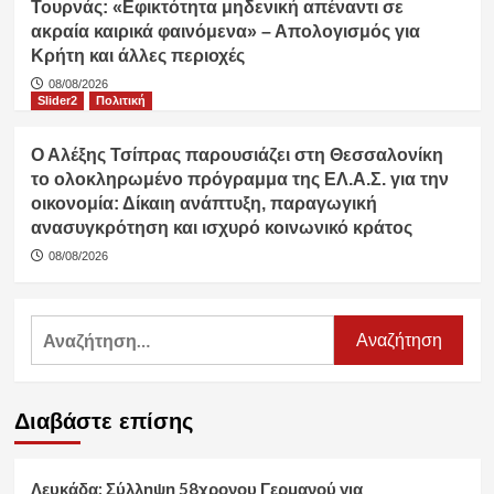
Τουρνάς: «Εφικτότητα μηδενική απέναντι σε
ακραία καιρικά φαινόμενα» – Απολογισμός για
Κρήτη και άλλες περιοχές
08/08/2026
Slider2
Πολιτική
Ο Αλέξης Τσίπρας παρουσιάζει στη Θεσσαλονίκη
το ολοκληρωμένο πρόγραμμα της ΕΛ.Α.Σ. για την
οικονομία: Δίκαιη ανάπτυξη, παραγωγική
ανασυγκρότηση και ισχυρό κοινωνικό κράτος
08/08/2026
Αναζήτηση
για:
Διαβάστε επίσης
Λευκάδα: Σύλληψη 58χρονου Γερμανού για