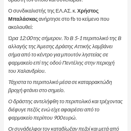
Ο συνδικαλιστής της ΕΛ.ΑΣ. κ.
Χρήστος
Μπαλάσκας
ανήρτησε στο fb το κείμενο που
ακολουθεί:
Ώρα 12:00 της σήμερον. Το Β 5-1 περιπολικό της Β
αλλαγής της Άμεσης Δράσης Αττικής λαμβάνει
σήμα από το κέντρο για μπουτόν ληστείας σε
φαρμακείο επί της οδού Πεντέλης στην περιοχή
του Χαλανδρίου.
Τάχιστα το περιπολικό μέσα σε καταρρακτώδη
βροχή φτάνει στο σημείο.
Ο δράστης αντελήφθη το περιπολικό και τρέχοντας
διέφυγε πεζός ενώ είχε αφαιρέσει από το
φαρμακείο περίπου 900 ευρώ.
Οι συνάδελφοι τον καταδίωξαν πεζοί και μετά από