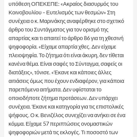
υπόθεση ΟΠΕΚΕΠΕ: «Ακραίος διασυρμός του
Κοινοβουλίου – Ευτελισμός των θεσμών» Στη
συνέχεια ο κ. Μαρινάκης αναφέρθηκε στο σχετικό
άρθρο του Συντάγματος για τον ορισμό της
απαρτίας και τι απαιτεί το άρθρο 86 για τη χθεσινή
ψηφοφορία. «Είχαμε απαρτία χθες. Δεν είχαμε
πλειοψηφία. Το ζήτημα ότι είναι άκυρη, δεν τίθεται
κανένα θέμα. Είναι σαφές το Σύνταγμα, σαφείς οι
διατάξεις», τόνισε. «Έκανε και κάποιες άλλες
αιτιάσεις όμως που έχουν ενδιαφέρον, για κάποια
παρεπόμενα αιτήματα. Δεν υφίσταται το
οποιοδήποτε ζήτημα προτάσεων. Δεν υπάρχει
συνέχεια. Έκανε και κατηγορία για τις επιστολικές
ψήφους. Ο κ. Βενιζέλος συνεχίζει να ανήκει σε ένα
κόμμα. Είχαμε 57 περιπτώσεις ονομαστικών
ψηφοφοριών μετά τις εκλογές. Τι ποσοστό των