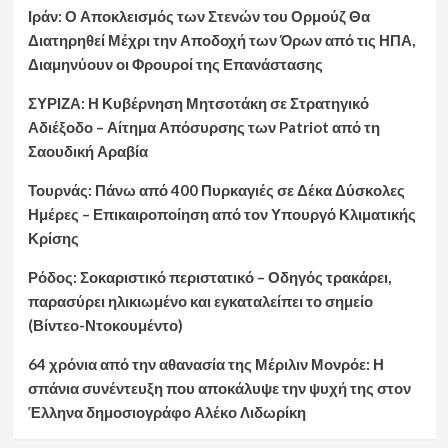
Ιράν: Ο Αποκλεισμός των Στενών του Ορμούζ Θα
Διατηρηθεί Μέχρι την Αποδοχή των Όρων από τις ΗΠΑ,
Διαμηνύουν οι Φρουροί της Επανάστασης
ΣΥΡΙΖΑ: Η Κυβέρνηση Μητσοτάκη σε Στρατηγικό
Αδιέξοδο – Αίτημα Απόσυρσης των Patriot από τη
Σαουδική Αραβία
Τουρνάς: Πάνω από 400 Πυρκαγιές σε Δέκα Δύσκολες
Ημέρες – Επικαιροποίηση από τον Υπουργό Κλιματικής
Κρίσης
Ρόδος: Σοκαριστικό περιστατικό – Οδηγός τρακάρει,
παρασύρει ηλικιωμένο και εγκαταλείπει το σημείο
(Βίντεο-Ντοκουμέντο)
64 χρόνια από την αθανασία της Μέριλιν Μονρόε: Η
σπάνια συνέντευξη που αποκάλυψε την ψυχή της στον
Έλληνα δημοσιογράφο Αλέκο Λιδωρίκη