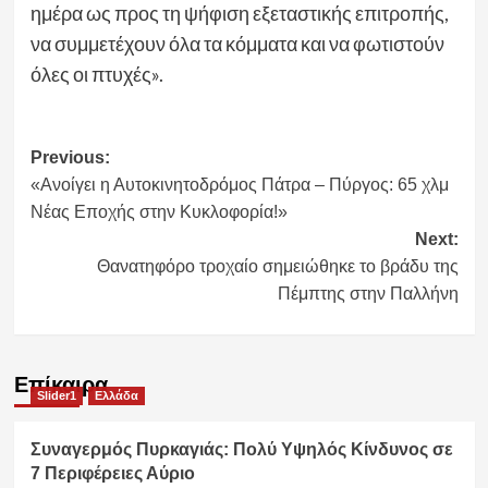
ημέρα ως προς τη ψήφιση εξεταστικής επιτροπής,
να συμμετέχουν όλα τα κόμματα και να φωτιστούν
όλες οι πτυχές».
Post
Previous:
«Ανοίγει η Αυτοκινητοδρόμος Πάτρα – Πύργος: 65 χλμ
navigation
Νέας Εποχής στην Κυκλοφορία!»
Next:
Θανατηφόρο τροχαίο σημειώθηκε το βράδυ της
Πέμπτης στην Παλλήνη
Επίκαιρα
Slider1
Ελλάδα
Συναγερμός Πυρκαγιάς: Πολύ Υψηλός Κίνδυνος σε
7 Περιφέρειες Αύριο