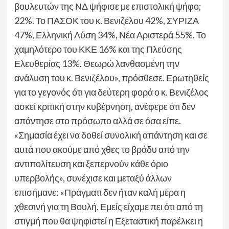
βουλευτών της ΝΔ ψήφισε με επιστολική ψήφο;
22%. Το ΠΑΣΟΚ του κ. Βενιζέλου 42%, ΣΥΡΙΖΑ
47%, Ελληνική Λύση 34%, Νέα Αριστερά 55%. Το
χαμηλότερο του ΚΚΕ 16% και της Πλεύσης
Ελευθερίας 13%. Θεωρώ λανθασμένη την
ανάλυση του κ. Βενιζέλου», πρόσθεσε. Ερωτηθείς
για το γεγονός ότι για δεύτερη φορά ο κ. Βενιζέλος
ασκεί κριτική στην κυβέρνηση, ανέφερε ότι δεν
απάντησε στο πρόσωπο αλλά σε όσα είπε.
«Σημασία έχει να δοθεί συνολική απάντηση και σε
αυτά που ακούμε από χθες το βράδυ από την
αντιπολίτευση και ξεπερνούν κάθε όριο
υπερβολής», συνέχισε και μεταξύ άλλων
επισήμανε: «Πράγματι δεν ήταν καλή μέρα η
χθεσινή για τη Βουλή. Εμείς είχαμε πει ότι από τη
στιγμή που θα ψηφιστεί η Εξεταστική παρέλκει η