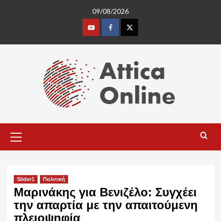
Skip
09/08/2026
to
content
Youtube
Facebook
Twitter
Primary
Menu
Slider1
Πολιτική
Μαρινάκης για Βενιζέλο: Συγχέει
την απαρτία με την απαιτούμενη
πλειοψηφία