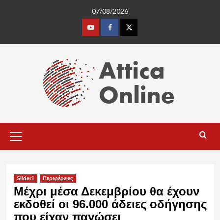
Skip
07/08/2026
to
content
Youtube
Facebook
Twitter
Primary
Menu
Slider1
Περιφέρειες
Μέχρι μέσα Δεκεμβρίου θα έχουν
εκδοθεί οι 96.000 άδειες οδήγησης
που είχαν παγώσει