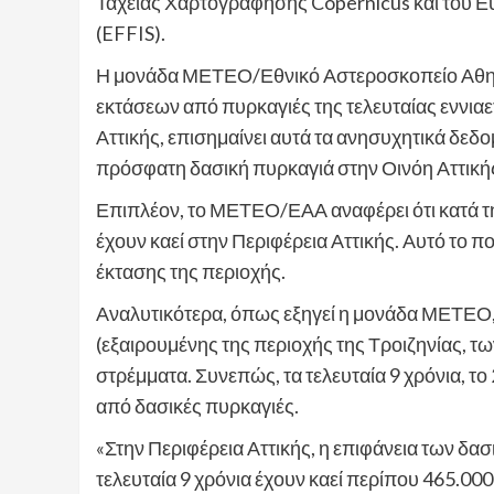
Ταχείας Χαρτογράφησης Copernicus και του Ε
(EFFIS).
Η μονάδα ΜΕΤΕΟ/Εθνικό Αστεροσκοπείο Αθην
εκτάσεων από πυρκαγιές της τελευταίας εννιαε
Αττικής, επισημαίνει αυτά τα ανησυχητικά δε
πρόσφατη δασική πυρκαγιά στην Οινόη Αττική
Επιπλέον, το ΜΕΤΕΟ/ΕΑΑ αναφέρει ότι κατά τη
έχουν καεί στην Περιφέρεια Αττικής. Αυτό το π
έκτασης της περιοχής.
Αναλυτικότερα, όπως εξηγεί η μονάδα ΜΕΤΕΟ, 
(εξαιρουμένης της περιοχής της Τροιζηνίας, τ
στρέμματα. Συνεπώς, τα τελευταία 9 χρόνια, το
από δασικές πυρκαγιές.
«Στην Περιφέρεια Αττικής, η επιφάνεια των δασ
τελευταία 9 χρόνια έχουν καεί περίπου 465.00