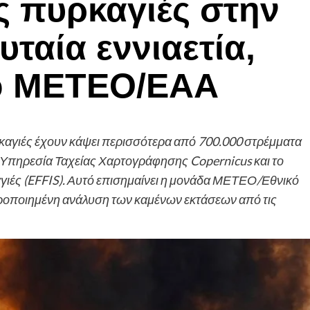
ς πυρκαγιές στην
υταία εννιαετία,
ο ΜΕΤΕΟ/ΕΑΑ
υρκαγιές έχουν κάψει περισσότερα από 700.000 στρέμματα
 Υπηρεσία Ταχείας Χαρτογράφησης Copernicus και το
ιές (EFFIS). Αυτό επισημαίνει η μονάδα ΜΕΤΕΟ/Εθνικό
ροποιημένη ανάλυση των καμένων εκτάσεων από τις