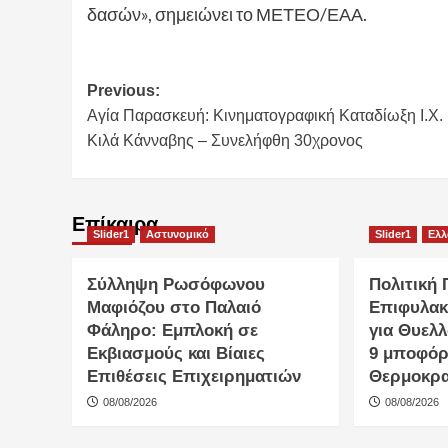
δασών», σημειώνει το ΜΕΤΕΟ/ΕΑΑ.
Post
Previous:
Αγία Παρασκευή: Κινηματογραφική Καταδίωξη Ι.Χ. 
navigation
Κιλά Κάνναβης – Συνελήφθη 30χρονος
Επίκαιρα
Slider1
Αστυνομικό
Slider1
Ελ
Σύλληψη Ρωσόφωνου
Πολιτική
Μαφιόζου στο Παλαιό
Επιφυλακ
Φάληρο: Εμπλοκή σε
για Θυελ
Εκβιασμούς και Βίαιες
9 μποφόρ
Επιθέσεις Επιχειρηματιών
Θερμοκρα
08/08/2026
08/08/2026