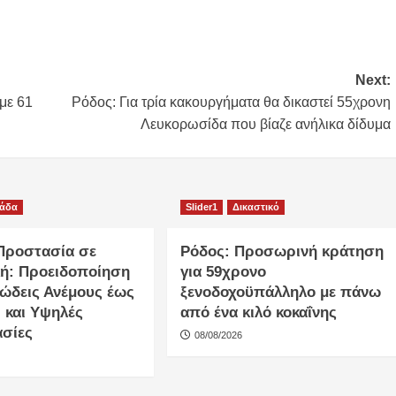
Next:
με 61
Ρόδος: Για τρία κακουργήματα θα δικαστεί 55χρονη
Λευκορωσίδα που βίαζε ανήλικα δίδυμα
λάδα
Slider1
Δικαστικό
 Προστασία σε
Ρόδος: Προσωρινή κράτηση
ή: Προειδοποίηση
για 59χρονο
λώδεις Ανέμους έως
ξενοδοχοϋπάλληλο με πάνω
 και Υψηλές
από ένα κιλό κοκαΐνης
σίες
08/08/2026