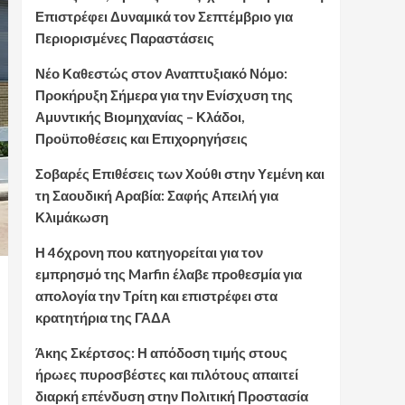
Επιστρέφει Δυναμικά τον Σεπτέμβριο για
Περιορισμένες Παραστάσεις
Νέο Καθεστώς στον Αναπτυξιακό Νόμο:
Προκήρυξη Σήμερα για την Ενίσχυση της
Αμυντικής Βιομηχανίας – Κλάδοι,
Προϋποθέσεις και Επιχορηγήσεις
Σοβαρές Επιθέσεις των Χούθι στην Υεμένη και
τη Σαουδική Αραβία: Σαφής Απειλή για
Κλιμάκωση
Η 46χρονη που κατηγορείται για τον
εμπρησμό της Marfin έλαβε προθεσμία για
απολογία την Τρίτη και επιστρέφει στα
κρατητήρια της ΓΑΔΑ
Άκης Σκέρτσος: Η απόδοση τιμής στους
ήρωες πυροσβέστες και πιλότους απαιτεί
διαρκή επένδυση στην Πολιτική Προστασία