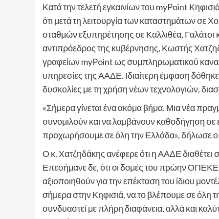
Κατά την τελετή εγκαινίων του myPoint Κηφισι
ότι μετά τη λειτουργία των καταστημάτων σε Χ
σταθμών εξυπηρέτησης σε Καλλιθέα, Γαλάτσι κ
αντιπρόεδρος της κυβέρνησης, Κωστής Χατζηδ
γραφείων myPoint ως συμπληρωματικού καναλ
υπηρεσίες της ΑΑΔΕ. Ιδιαίτερη έμφαση δόθηκ
δυσκολίες με τη χρήση νέων τεχνολογιών, δια
«Σήμερα γίνεται ένα ακόμα βήμα. Μια νέα πραγμ
συνομιλούν και να λαμβάνουν καθοδήγηση σε
προχωρήσουμε σε όλη την Ελλάδα», δήλωσε ο κ
Ο κ. Χατζηδάκης ανέφερε ότι η ΑΑΔΕ διαθέτει
Επεσήμανε δε, ότι οι δομές του πρώην ΟΠΕΚΕΠ
αξιοποιηθούν για την επέκταση του ίδιου μοντ
σήμερα στην Κηφισιά, να το βλέπουμε σε όλη
συνδυαστεί με πλήρη διαφάνεια, αλλά και καλ