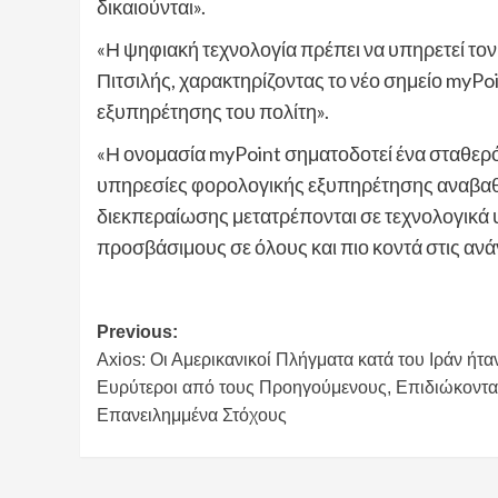
δικαιούνται».
«Η ψηφιακή τεχνολογία πρέπει να υπηρετεί τον
Πιτσιλής, χαρακτηρίζοντας το νέο σημείο myPo
εξυπηρέτησης του πολίτη».
«Η ονομασία myPoint σηματοδοτεί ένα σταθερό
υπηρεσίες φορολογικής εξυπηρέτησης αναβαθμ
διεκπεραίωσης μετατρέπονται σε τεχνολογικά
προσβάσιμους σε όλους και πιο κοντά στις ανάγκ
Post
Previous:
Axios: Οι Αμερικανικοί Πλήγματα κατά του Ιράν ήτα
navigation
Ευρύτεροι από τους Προηγούμενους, Επιδιώκοντα
Επανειλημμένα Στόχους