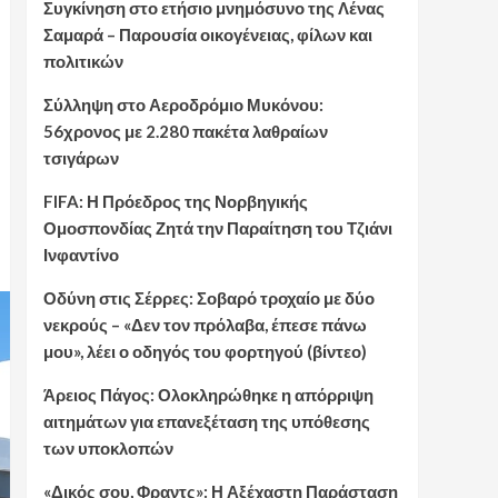
Συγκίνηση στο ετήσιο μνημόσυνο της Λένας
Σαμαρά – Παρουσία οικογένειας, φίλων και
πολιτικών
Σύλληψη στο Αεροδρόμιο Μυκόνου:
56χρονος με 2.280 πακέτα λαθραίων
τσιγάρων
FIFA: Η Πρόεδρος της Νορβηγικής
Ομοσπονδίας Ζητά την Παραίτηση του Τζιάνι
Ινφαντίνο
Οδύνη στις Σέρρες: Σοβαρό τροχαίο με δύο
νεκρούς – «Δεν τον πρόλαβα, έπεσε πάνω
μου», λέει ο οδηγός του φορτηγού (βίντεο)
Άρειος Πάγος: Ολοκληρώθηκε η απόρριψη
αιτημάτων για επανεξέταση της υπόθεσης
των υποκλοπών
«Δικός σου, Φραντς»: Η Αξέχαστη Παράσταση