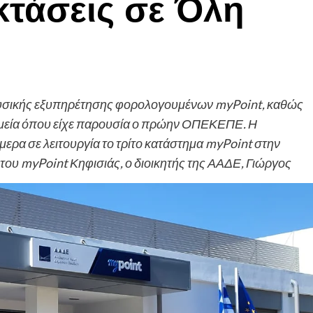
κτάσεις σε Όλη
ο φυσικής εξυπηρέτησης φορολογουμένων myPoint, καθώς
 σημεία όπου είχε παρουσία ο πρώην ΟΠΕΚΕΠΕ. Η
ρα σε λειτουργία το τρίτο κατάστημα myPoint στην
ν του myPoint Κηφισιάς, ο διοικητής της ΑΑΔΕ, Γιώργος