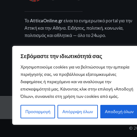
Το
AtticaOnline.gr
είναι το ενημερωτικό portal για την
Αττική και την Αθήνα. Ειδήσεις, πολιτική, κοινωνία,
πολιτισμός και αθλητικά — όλο το 24ωρο.
Σεβόμαστε την ιδιωτικότητά σας
Χρησιμοποιούμε cookies για να βελτιώσουμε την εμπειρία
περιήγησής σας, να προβάλλουμε εξατομικευμένες
διαφημίσεις ή περιεχόμενο και να αναλύουμε την
επισκεψιμότητά μας. Κάνοντας κλικ στην επιλογή «Αποδοχή
Όλων», συναινείτε στη χρήση των cookies από εμάς.
ΑΡΧΙΚΉ
ΠΟΛΙΤΙΚΉ
ΕΛΛΆΔΑ
ΚΌΣΜΟΣ
ΕΠΙΚΟΙΝ
Προσαρμογή
Απόρριψη όλων
Αποδοχή όλων
© 20