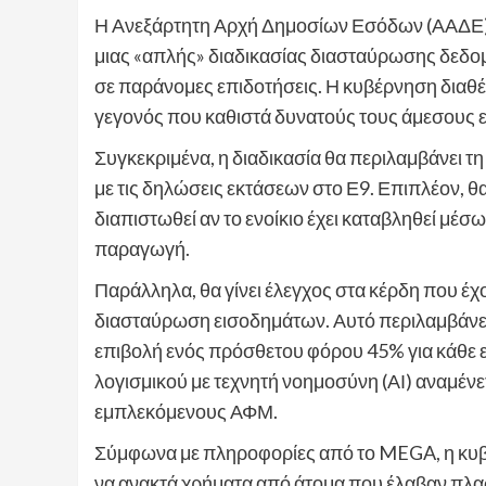
Η Ανεξάρτητη Αρχή Δημοσίων Εσόδων (ΑΑΔΕ) 
μιας «απλής» διαδικασίας διασταύρωσης δεδομ
σε παράνομες επιδοτήσεις. Η κυβέρνηση διαθ
γεγονός που καθιστά δυνατούς τους άμεσους 
Συγκεκριμένα, η διαδικασία θα περιλαμβάνε
με τις δηλώσεις εκτάσεων στο Ε9. Επιπλέον, θα 
διαπιστωθεί αν το ενοίκιο έχει καταβληθεί μ
παραγωγή.
Παράλληλα, θα γίνει έλεγχος στα κέρδη που έχ
διασταύρωση εισοδημάτων. Αυτό περιλαμβάνει
επιβολή ενός πρόσθετου φόρου 45% για κάθε ε
λογισμικού με τεχνητή νοημοσύνη (ΑΙ) αναμένετ
εμπλεκόμενους ΑΦΜ.
Σύμφωνα με πληροφορίες από το MEGA, η κυβέρ
να ανακτά χρήματα από άτομα που έλαβαν πλασ