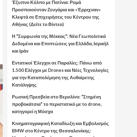
Έξυπνο Κόλπο με Πατίνια: Ρομά
Προσποιούνταν Ζευγάρια και «Έρριχναν»
Κλεφτά σε Επιχειρήσεις του Κέντρου της
Αθήνας (Δείτε το Βίντεο)
Η “Συμφωνία της Μέκκας”: Νέα Γεωπολιτικά
Δεδομένα και Επιπτώσεις για Ελλάδα, Ισραήλ
και Ιράν
Εντατικοί Έλεγχοι σε Παραλίες: Πάνω από
1.500 Ελέγχοι με Drones και Νέες Τεχνολογίες
για την Καταπολέμηση της Αυθαίρετης
Κατάληψης
Ρωσική Πρεσβεία στο Βερολίνο: “Στημένη
προβοκάτσια” το περιστατικό με το drone,
κατηγορεί η Μόσχα
Κινηματογραφική Καταδίωξη και Εμβολισμός
BMW στο Κέντρο της Θεσσαλονίκης: