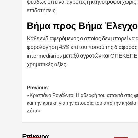
ψευδώς ότι είναι αγρότες ή κτηνοτρόφοι χωρ
επιδοτήσεις.
Βήμα προς Βήμα Έλεγχο
Kάθε ενδιαφερόμενος ο οποίος δεν μπορεί να απ
φορολόγηση 45% επί του ποσού της διαφοράς.Η
intermediaries μεταξύ αγροτών και ΟΠΕΚΕΠΕ. 
χρηματικές αξίες.
Post
Previous:
«Κριστιάνο Ρονάλντο: Η αδερφή του απαντά στις φ
navigation
και την κριτική για την απουσία του από την κηδεία
Ζότα»
Επίκαιρα