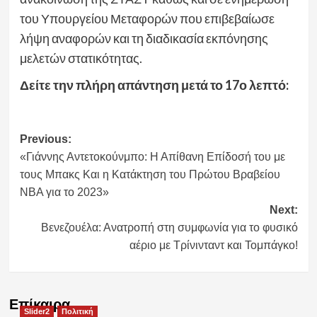
του Υπουργείου Μεταφορών που επιβεβαίωσε
λήψη αναφορών και τη διαδικασία εκπόνησης
μελετών στατικότητας.
Δείτε την πλήρη απάντηση μετά το 17ο λεπτό:
Post
Previous:
«Γιάννης Αντετοκούνμπο: Η Απίθανη Επίδοσή του με
navigation
τους Μπακς Και η Κατάκτηση του Πρώτου Βραβείου
NBA για το 2023»
Next:
Βενεζουέλα: Ανατροπή στη συμφωνία για το φυσικό
αέριο με Τρίνινταντ και Τομπάγκο!
Επίκαιρα
Slider2
Πολιτική