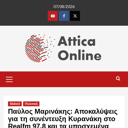
Skip
07/08/2026
to
content
Youtube
Facebook
Twitter
Primary
Menu
Slider2
Πολιτική
Παύλος Μαρινάκης: Αποκαλύψεις
για τη συνέντευξη Κυρανάκη στο
Realfm 97,8 και τα υποσχεμένα