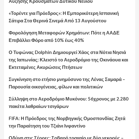
Αύξησης Κρουσμάτων Δυτικού Νείλου
«Τορέντε για Πρόεδρος»: Η Εμπορικότερη Ισπανική
Σάτιρα Στα Θερινά Σινεμά Από 13 Αυγούστου
Φορολόγηση Μεταφορών Χρημάτων: Πότε η ΑΑΔΕ
Επιβάλλει Φόρο από 10% έως 40%
Ο Τυφώνας Dolphin Δημιουργεί Χάος στα Νότια Νησιά
της Ιαπωνίας: Κλειστό το Αεροδρόμιο της Οκινάουα και
Εκτεταμένες Ακυρώσεις Πτήσεων
Συγκίνηση στο ετήσιο μνημόσυνο της Λένας Σαμαρά –
Παρουσία οικογένειας, φίλων και πολιτικών
Σύλληψη στο Αεροδρόμιο Μυκόνου: 56χρονος με 2.280
πακέτα λαθραίων τσιγάρων
FIFA: Η Πρόεδρος της Νορβηγικής Ομοσπονδίας Ζητά
την Παραίτηση του Τζιάνι Ινφαντίνο
Οδύνη στις Σέρρες: Σοβαρό τροχαίο με δύο νεκρούς –