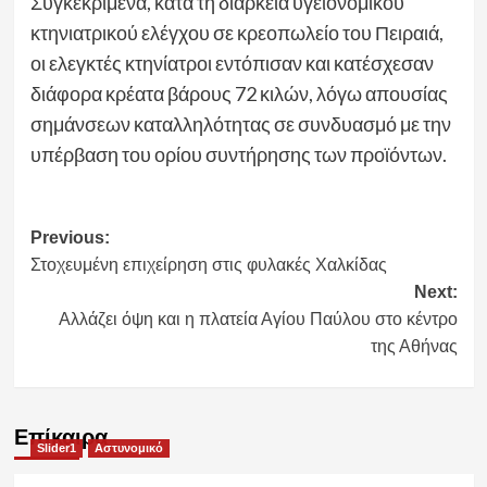
Συγκεκριμένα, κατά τη διάρκεια υγειονομικού
κτηνιατρικού ελέγχου σε κρεοπωλείο του Πειραιά,
οι ελεγκτές κτηνίατροι εντόπισαν και κατέσχεσαν
διάφορα κρέατα βάρους 72 κιλών, λόγω απουσίας
σημάνσεων καταλληλότητας σε συνδυασμό με την
υπέρβαση του ορίου συντήρησης των προϊόντων.
Post
Previous:
Στοχευμένη επιχείρηση στις φυλακές Χαλκίδας
navigation
Next:
Αλλάζει όψη και η πλατεία Αγίου Παύλου στο κέντρο
της Αθήνας
Επίκαιρα
Slider1
Αστυνομικό