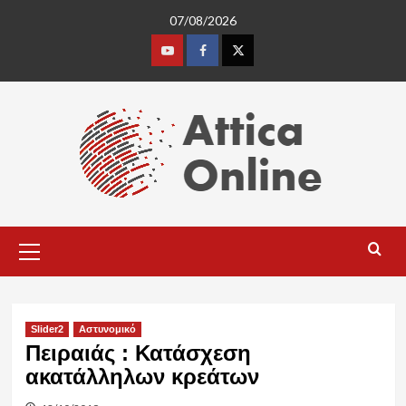
Skip
07/08/2026
to
content
Youtube
Facebook
Twitter
Primary
Menu
Slider2
Αστυνομικό
Πειραιάς : Κατάσχεση
ακατάλληλων κρεάτων