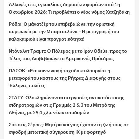
Αλλαγές στις εγκυκλίους δημοσίων φορέων από 1η
Οκτωβρίου 2026: Τι προβλέπει ο νέος νόμος Χατζηδάκη
Ρόδρι: Ο μάνατζέρ του επιβεβαιώνει την οριστική
συμφωνία με την Μπαρτσελόνα – Η μεταγραφή του
καλοκαιριού είναι πραγματικότητα!
Ντόναλντ Τραμπ: Ο Πόλεμος με το Ιράν Οδεύει προς το
Τέλος του, Διαβεβαιώνει ο Αμερικανός Πρόεδρος
ΠΑΣΟΚ: «Επικοινωνιακή ταχυδακτυλουργία» η
μεταφορά του κόστους της Ρήτρας Διαφυγής στους
Έλληνες πολίτες
ΣΤΑΣΥ: Ολοκληρώνονται οι εργασίες αντικατάστασης
σιδηροτροχιών στις Γραμμές 2 & 3 του Μετρό της
Αθήνας, με 29,4 χλμ. νέων υποδομών
Σοκ στις Σέρρες: Μητέρα και γιος έχασαν τη ζωή τους σε
σφοδρή μετωπική σύγκρουση ΙΧ με φορτηγό