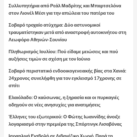
Συλλυπητήρια από Ρεάλ Μαδρίτης και Μπαρτσελόνα
στον Λιονέλ Μέσι για την απώλεια του πατέρα του
Σοβαρό τροχαίο ατύχημα: Δύο αστυνομικοί
τραυματίστηκαν μετά από αναστροφή αυτοκινήτου στη
Λεωφόρο Αθηνών-Σουνίου
Πληθωρισμός Ιουλίου: Πού είδαμε μειώσεις και πού
αυξήσεις τιμών σε σχέση με τον Ιούνιο
Σοβαρό περιστατικό ενδοοικογενειακής βίας στα Χανιά:
24χρονος συνελήφθη για τον εγκλεισμό 17χρονης σε
σπίτι
Ελαιόλαδο: Ο καύσωνας, η ξηρασία και οι πυρκαγιές
οδηγούν σε νέες ανησυχίες για ανατιμήσεις
Έλληνες του εξωτερικού: Ο Φώτης Ιωαννίδης άνοιξε
λογαριασμό στην πρεμιέρα της Σπόρτινγκ Λισαβόνας
Ισραηλινή Εισβολή σε Λιβανέζικο Χωριό, Παρά τη