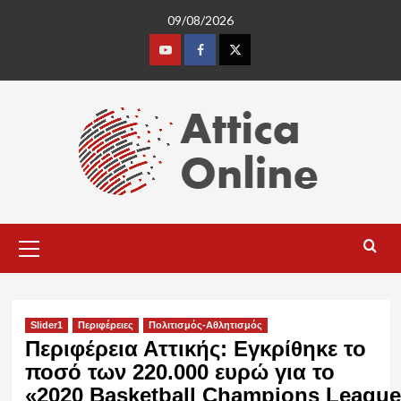
Skip
09/08/2026
to
content
Youtube
Facebook
Twitter
Primary
Menu
Slider1
Περιφέρειες
Πολιτισμός-Αθλητισμός
Περιφέρεια Αττικής: Εγκρίθηκε το
ποσό των 220.000 ευρώ για το
«2020 Basketball Champions League 