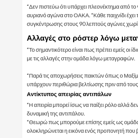
“Δεν πιστεύω ότι υπάρχει πλεονέκτημα από το γ
αυριανό αγώνα στο ΟΑΚΑ. “Κάθε παιχνίδι έχει 
συγκέντρωσης στους 90 λεπτούς αγώνες χωρίς
Aλλαγές στο ρόστερ λόγω μετ
“Το σημαντικότερο είναι πως πρέπει εμείς οι ίδ
με τις αλλαγές στην ομάδα λόγω μεταγραφών.
“Παρά τις αποχωρήσεις παικτών όπως ο Μαξίμο
υπάρχουν περιθώρια βελτίωσης πριν από τους
Aντίκτυπος απειρίας αντιπάλων
“Η απειρία μπορεί ίσως να παίξει ρόλο αλλά δεν
δυναμική της αντιπάλου.
“Θεωρώ πως μπορούμε επίσης εμείς ως ομάδα 
ολοκληρώνεται η εικόνα ενός προπονητή που β