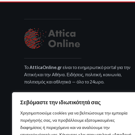
Το
AtticaOnline.gr
είναι το ενημερωτικό portal για την
Αττική και την Αθήνα. Ειδήσεις, πολιτική, κοινωνία,
πολιτισμός και αθλητικά — όλο το 24ωρο.
Σεβόμαστε την ιδιωτικότητά σας
Χρησιμοποιούμε cookies για να βελτιώσουμε την εμπειρία
περιήγησής σας, να προβάλλουμε εξατομικευμένες
διαφημίσεις ή περιεχόμενο και να αναλύουμε την
επισκεψιμότητά μας. Κάνοντας κλικ στην επιλογή «Αποδοχή