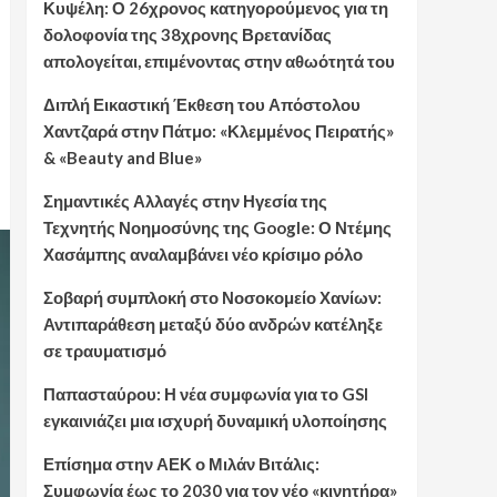
Κυψέλη: Ο 26χρονος κατηγορούμενος για τη
δολοφονία της 38χρονης Βρετανίδας
απολογείται, επιμένοντας στην αθωότητά του
Διπλή Εικαστική Έκθεση του Απόστολου
Χαντζαρά στην Πάτμο: «Κλεμμένος Πειρατής»
& «Beauty and Blue»
Σημαντικές Αλλαγές στην Ηγεσία της
Τεχνητής Νοημοσύνης της Google: Ο Ντέμης
Χασάμπης αναλαμβάνει νέο κρίσιμο ρόλο
Σοβαρή συμπλοκή στο Νοσοκομείο Χανίων:
Αντιπαράθεση μεταξύ δύο ανδρών κατέληξε
σε τραυματισμό
Παπασταύρου: Η νέα συμφωνία για το GSI
εγκαινιάζει μια ισχυρή δυναμική υλοποίησης
Επίσημα στην ΑΕΚ ο Μιλάν Βιτάλις:
Συμφωνία έως το 2030 για τον νέο «κινητήρα»