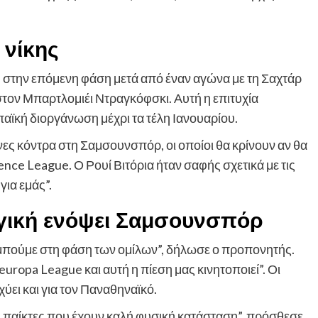
 νίκης
 στην επόμενη φάση μετά από έναν αγώνα με τη Σαχτάρ
στον Μπαρτλομιέι Ντραγκόφσκι. Αυτή η επιτυχία
αϊκή διοργάνωση μέχρι τα τέλη Ιανουαρίου.
νες κόντρα στη Σαμσουνσπόρ, οι οποίοι θα κρίνουν αν θα
ce League. Ο Ρουί Βιτόρια ήταν σαφής σχετικά με τις
για εμάς”.
ηγική ενόψει Σαμσουνσπόρ
 μπούμε στη φάση των ομίλων”, δήλωσε ο προπονητής.
uropa League και αυτή η πίεση μας κινητοποιεί”. Οι
χύει και για τον Παναθηναϊκό.
 παίκτες που έχουν καλή φυσική κατάσταση”, πρόσθεσε.