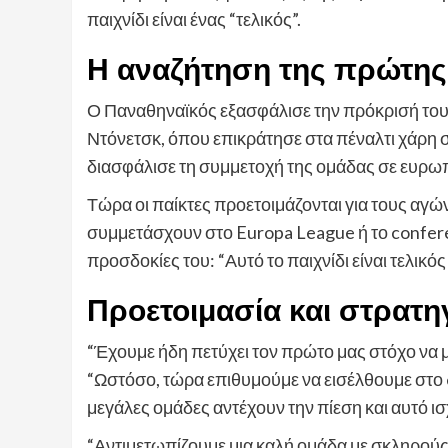
παιχνίδι είναι ένας “τελικός”.
Η αναζήτηση της πρώτης
Ο Παναθηναϊκός εξασφάλισε την πρόκρισή του
Ντόνετσκ, όπου επικράτησε στα πέναλτι χάρη 
διασφάλισε τη συμμετοχή της ομάδας σε ευρωπ
Τώρα οι παίκτες προετοιμάζονται για τους αγώ
συμμετάσχουν στο Europa League ή το conferen
προσδοκίες του: “Αυτό το παιχνίδι είναι τελικός 
Προετοιμασία και στρατ
“Έχουμε ήδη πετύχει τον πρώτο μας στόχο να
“Ωστόσο, τώρα επιθυμούμε να εισέλθουμε στο e
μεγάλες ομάδες αντέχουν την πίεση και αυτό ισ
“Αντιμετωπίζουμε μια καλή ομάδα με σκληρούς