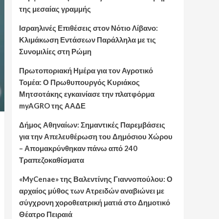
της μεσαίας γραμμής
Ισραηλινές Επιθέσεις στον Νότιο Λίβανο:
Κλιμάκωση Εντάσεων Παράλληλα με τις
Συνομιλίες στη Ρώμη
Πρωτοποριακή Ημέρα για τον Αγροτικό
Τομέα: Ο Πρωθυπουργός Κυριάκος
Μητσοτάκης εγκαινίασε την πλατφόρμα
myAGRO της ΑΑΔΕ
Δήμος Αθηναίων: Σημαντικές Παρεμβάσεις
για την Απελευθέρωση του Δημόσιου Χώρου
– Απομακρύνθηκαν πάνω από 240
Τραπεζοκαθίσματα
«MyCenae» της Βαλεντίνης Γιαννοπούλου: Ο
αρχαίος μύθος των Ατρειδών αναβιώνει με
σύγχρονη χοροθεατρική ματιά στο Δημοτικό
Θέατρο Πειραιά