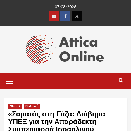
Skip
07/08/2026
to
content
Youtube
Facebook
Twitter
Primary
Menu
Slider2
Πολιτική
«Σαματάς στη Γάζα: Διάβημα
ΥΠΕΞ για την Απαράδεκτη
Συμπεριφορά Ισραηλινού