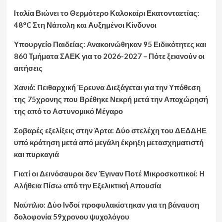
Ιταλία Βιώνει το Θερμότερο Καλοκαίρι Εκατονταετίας:
48°C Στη Νάπολη και Αυξημένοι Κίνδυνοι
Υπουργείο Παιδείας: Ανακοινώθηκαν 95 Ειδικότητες και
860 Τμήματα ΣΑΕΚ για το 2026-2027 – Πότε ξεκινούν οι
αιτήσεις
Χανιά: Πειθαρχική Έρευνα Διεξάγεται για την Υπόθεση
της 75χρονης που Βρέθηκε Νεκρή μετά την Αποχώρησή
της από το Αστυνομικό Μέγαρο
Σοβαρές εξελίξεις στην Άρτα: Δύο στελέχη του ΔΕΔΔΗΕ
υπό κράτηση μετά από μεγάλη έκρηξη μετασχηματιστή
και πυρκαγιά
Γιατί οι Δεινόσαυροι δεν Έγιναν Ποτέ Μικροσκοπικοί: Η
Αλήθεια Πίσω από την Εξελικτική Απουσία
Ναύπλιο: Δύο Ινδοί προφυλακίστηκαν για τη βάναυση
δολοφονία 59χρονου ψυχολόγου