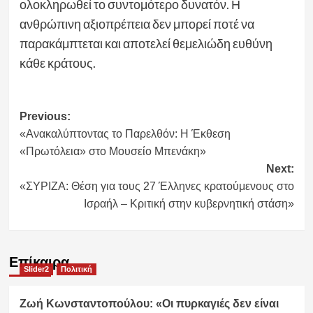
ολοκληρωθεί το συντομότερο δυνατόν. Η
ανθρώπινη αξιοπρέπεια δεν μπορεί ποτέ να
παρακάμπτεται και αποτελεί θεμελιώδη ευθύνη
κάθε κράτους.
Post
Previous:
«Ανακαλύπτοντας το Παρελθόν: Η Έκθεση
navigation
«Πρωτόλεια» στο Μουσείο Μπενάκη»
Next:
«ΣΥΡΙΖΑ: Θέση για τους 27 Έλληνες κρατούμενους στο
Ισραήλ – Κριτική στην κυβερνητική στάση»
Επίκαιρα
Slider2
Πολιτική
Ζωή Κωνσταντοπούλου: «Οι πυρκαγιές δεν είναι