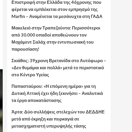
Επιστροφή στην Ελλάδα της 46χρονης που
φέρεται να εμπλέκεται στον εμπρησμό της
Marfin – Αναμένεται τα μεσάνυχτα στη ΓΑΔΑ
Μακελειό στην Τραπεζούντα: Περισσότεροι
από 30.000 οπαδοί αποθεώνουν τον
Μοχάμεντ Σαλάχ στην εντυπωσιακή του
παρουσίαση!
Σκιάθος: 39χρονη Βρετανίδα στο Αυτόφωρο –
«Δεν θυμάμαι και πολλά» μετά το περιστατικό
στο Κέντρο Υγείας
Παπασταύρου: «Η επόμενη ημέρα» για τη
Δυτική Αττική έχει ήδη ξεκινήσει – Αναλυτικά
τα έργα αποκατάστασης
Άρτα: Δύο συλλήψεις στελεχών του ΔΕΔΔΗΕ
μετά από έκρηξη και πυρκαγιά σε
μετασχηματιστή υπερυψηλής τάσης