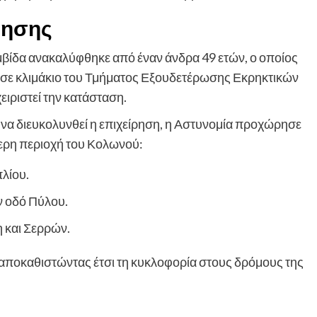
ρησης
μβίδα ανακαλύφθηκε από έναν άνδρα 49 ετών, ο οποίος
τασε κλιμάκιο του Τμήματος Εξουδετέρωσης Εκρηκτικών
ιριστεί την κατάσταση.
 να διευκολυνθεί η επιχείρηση, η Αστυνομία προχώρησε
ερη περιοχή του Κολωνού:
λίου.
ν οδό Πύλου.
 και Σερρών.
 αποκαθιστώντας έτσι τη κυκλοφορία στους δρόμους της