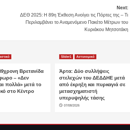
Next:
ΔΕΘ 2025: Η 89η Έκθεση Ανοίγει τις Πόρτες της – Τι
Περιλαμβάνει το Αναμενόμενο Πακέτο Μέτρων του
Κυριάκου Μητσοτάκη
αστικό
Slider1
Αστυνομικό
 39χρονη Βρετανίδα
Άρτα: Δύο συλλήψεις
φωρο – «Δεν
στελεχών του ΔΕΔΔΗΕ μετά
αι πολλά» μετά το
από έκρηξη και πυρκαγιά σε
ικό στο Κέντρο
μετασχηματιστή
υπερυψηλής τάσης
07/08/2026