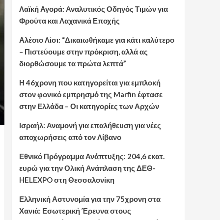
Λαϊκή Αγορά: Αναλυτικός Οδηγός Τιμών για
Φρούτα και Λαχανικά Εποχής
Αλέσιο Λίσι: “Δικαιωθήκαμε για κάτι καλύτερο
– Πιστεύουμε στην πρόκριση, αλλά ας
διορθώσουμε τα πρώτα λεπτά”
Η 46χρονη που κατηγορείται για εμπλοκή
στον φονικό εμπρησμό της Marfin έφτασε
στην Ελλάδα – Οι κατηγορίες των Αρχών
Ισραήλ: Αναμονή για επαλήθευση για νέες
αποχωρήσεις από τον Λίβανο
Εθνικό Πρόγραμμα Ανάπτυξης: 204,6 εκατ.
ευρώ για την Ολική Ανάπλαση της ΔΕΘ-
HELEXPO στη Θεσσαλονίκη
Ελληνική Αστυνομία για την 75χρονη στα
Χανιά: Εσωτερική Έρευνα στους