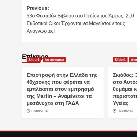
Post
Previous:
53ο Φεστιβάλ Βιβλίου στο Πεδίον του Άρεως: 210
navigation
Εκδοτικοί Οίκοι Έρχονται να Μαγεύσουν τους
Αναγνώστες!
Επίκαιρα
Slider1
Αστυνομικό
Slider1
Δικ
Επιστροφή στην Ελλάδα της
Σκιάθος:
46χρονης που φέρεται να
στο Αυτό
εμπλέκεται στον εμπρησμό
θυμάμαι κ
της Marfin – Αναμένεται τα
περιστατ
μεσάνυχτα στη ΓΑΔΑ
Υγείας
07/08/2026
07/08/2026