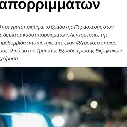
 απορριμμάτων
) πραγματοποιήθηκε το βράδυ της Παρασκευής στον
ς δίπλα σε κάδο απορριμμάτων. Λεπτομέρειες της
ειροβομβίδα εντοπίστηκε από έναν 49χρονο, ο οποίος
πευσε κλιμάκιο του Τμήματος Εξουδετέρωσης Εκρηκτικών
χείρηση.