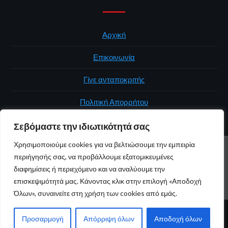
Αρχική
Επικοινωνία
Γίνε ανταποκριτής
Πολιτική Απορρήτου
Σεβόμαστε την ιδιωτικότητά σας
Χρησιμοποιούμε cookies για να βελτιώσουμε την εμπειρία
ΑΡΧΙΚΉ
ΠΟΛΙΤΙΚΉ
ΕΛΛΆΔΑ
ΚΌΣΜΟΣ
ΕΠΙΚΟΙΝΩΝΊΑ
περιήγησής σας, να προβάλλουμε εξατομικευμένες
ΠΟΛΙΤΙΚΉ ΑΠΟΡΡΉΤΟΥ
διαφημίσεις ή περιεχόμενο και να αναλύουμε την
επισκεψιμότητά μας. Κάνοντας κλικ στην επιλογή «Αποδοχή
Youtube
Facebook
Twitter
Όλων», συναινείτε στη χρήση των cookies από εμάς.
© 2026 atticaonline.gr · Με επιφύλαξη παντός δικαιώματος ·
Προσαρμογή
Απόρριψη όλων
Αποδοχή όλων
Maintained by
Gratus.gr