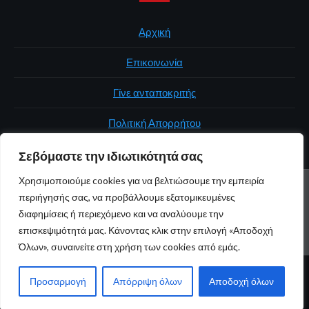
Αρχική
Επικοινωνία
Γίνε ανταποκριτής
Πολιτική Απορρήτου
Σεβόμαστε την ιδιωτικότητά σας
Χρησιμοποιούμε cookies για να βελτιώσουμε την εμπειρία
ΑΡΧΙΚΉ
ΠΟΛΙΤΙΚΉ
ΕΛΛΆΔΑ
ΚΌΣΜΟΣ
ΕΠΙΚΟΙΝΩΝΊΑ
περιήγησής σας, να προβάλλουμε εξατομικευμένες
ΠΟΛΙΤΙΚΉ ΑΠΟΡΡΉΤΟΥ
διαφημίσεις ή περιεχόμενο και να αναλύουμε την
επισκεψιμότητά μας. Κάνοντας κλικ στην επιλογή «Αποδοχή
Youtube
Facebook
Twitter
Όλων», συναινείτε στη χρήση των cookies από εμάς.
© 2026 atticaonline.gr · Με επιφύλαξη παντός δικαιώματος ·
Προσαρμογή
Απόρριψη όλων
Αποδοχή όλων
Maintained by
Gratus.gr