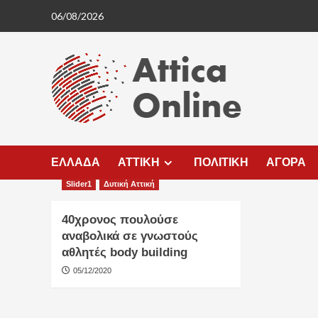
Skip
06/08/2026
to
content
ΕΛΛΑΔΑ
ΑΤΤΙΚΗ
ΠΟΛΙΤΙΚΗ
ΑΓΟΡΑ
Slider1
Δυτική Αττική
40χρονος πουλούσε
αναβολικά σε γνωστούς
αθλητές body building
05/12/2020