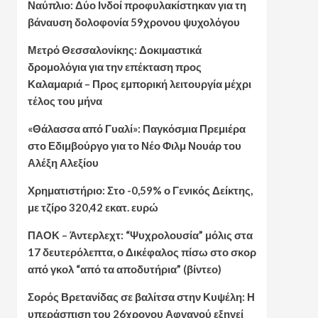
Ναύπλιο: Δύο Ινδοί προφυλακίστηκαν για τη
βάναυση δολοφονία 59χρονου ψυχολόγου
Μετρό Θεσσαλονίκης: Δοκιμαστικά
δρομολόγια για την επέκταση προς
Καλαμαριά – Προς εμπορική λειτουργία μέχρι
τέλος του μήνα
«Θάλασσα από Γυαλί»: Παγκόσμια Πρεμιέρα
στο Εδιμβούργο για το Νέο Φιλμ Νουάρ του
Αλέξη Αλεξίου
Χρηματιστήριο: Στο -0,59% ο Γενικός Δείκτης,
με τζίρο 320,42 εκατ. ευρώ
ΠΑΟΚ – Άντερλεχτ: “Ψυχρολουσία” μόλις στα
17 δευτερόλεπτα, ο Δικέφαλος πίσω στο σκορ
από γκολ “από τα αποδυτήρια” (βίντεο)
Σορός Βρετανίδας σε βαλίτσα στην Κυψέλη: Η
υπεράσπιση του 26χρονου Αφγανού εξηγεί