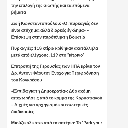
την επιλογή της σιωπής και τα επόμενα
βήματα
Ζωή Κωνσταντοπούλου: «Οι πυρκαγιές δεν
είναι ατύχημα, αλλά διαρκές έγκλημα» –
Επίσκεψη στην πυρόπληκτη Βοιωτία
Πυρκαγιές: 118 κτίρια κρίθηκαν ακατάλληλα
μετά από ελέγχους, 119 στο “κίτρινο”
Επιτροπή της Γερουσίας των ΗΠΑ κρίνει τον
Δρ. Άντονι Φάουτσι Ένοχο για Περιφρόνηση
του Κογκρέσου
«Ελπίδα για τη Δημοκρατία»: Δύο ακόμη
αποχωρήσεις από το κόμμα της Καρυστιανού
– Αιχμές για αρχηγισμό και εσωτερικές
διαδικασίες
Μιούζικαλ κάτω από τα αστέρια: Το “Park your