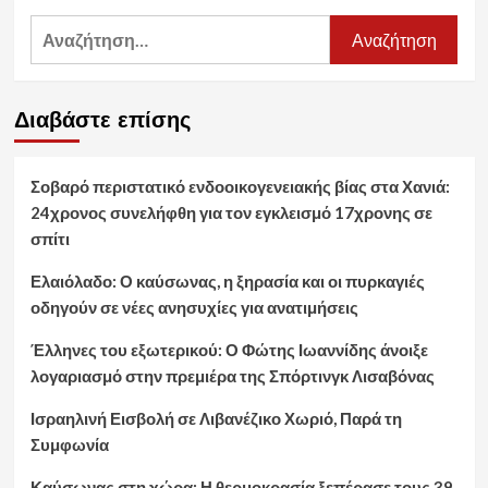
Αναζήτηση
για:
Διαβάστε επίσης
Σοβαρό περιστατικό ενδοοικογενειακής βίας στα Χανιά:
24χρονος συνελήφθη για τον εγκλεισμό 17χρονης σε
σπίτι
Ελαιόλαδο: Ο καύσωνας, η ξηρασία και οι πυρκαγιές
οδηγούν σε νέες ανησυχίες για ανατιμήσεις
Έλληνες του εξωτερικού: Ο Φώτης Ιωαννίδης άνοιξε
λογαριασμό στην πρεμιέρα της Σπόρτινγκ Λισαβόνας
Ισραηλινή Εισβολή σε Λιβανέζικο Χωριό, Παρά τη
Συμφωνία
Καύσωνας στη χώρα: Η θερμοκρασία ξεπέρασε τους 39