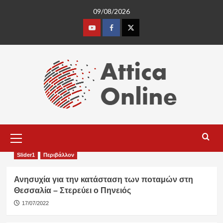
Skip
09/08/2026
to
content
Youtube
Facebook
Twitter
Primary
Menu
Slider1
Περιβάλλον
Ανησυχία για την κατάσταση των ποταμών στη
Θεσσαλία – Στερεύει ο Πηνειός
17/07/2022