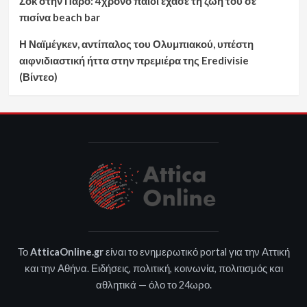
Σοκ στην Πάρο: 4χρονο παιδί έχασε τη ζωή του σε
πισίνα beach bar
Η Ναϊμέγκεν, αντίπαλος του Ολυμπιακού, υπέστη
αιφνιδιαστική ήττα στην πρεμιέρα της Eredivisie
(Βίντεο)
Το
AtticaOnline.gr
είναι το ενημερωτικό portal για την Αττική
και την Αθήνα. Ειδήσεις, πολιτική, κοινωνία, πολιτισμός και
αθλητικά — όλο το 24ωρο.