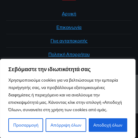
Αρχική
Επικοινωνία
Γίνε ανταποκριτής
Πολιτική Απορρήτου
Σεβόμαστε την ιδιωτικότητά σας
Χρησιμοποιούμε cookies για να βελτιώσουμε την εμπειρία
ΑΡΧΙΚΉ
ΠΟΛΙΤΙΚΉ
ΕΛΛΆΔΑ
ΚΌΣΜΟΣ
ΕΠΙΚΟΙΝΩΝΊΑ
περιήγησής σας, να προβάλλουμε εξατομικευμένες
ΠΟΛΙΤΙΚΉ ΑΠΟΡΡΉΤΟΥ
διαφημίσεις ή περιεχόμενο και να αναλύουμε την
επισκεψιμότητά μας. Κάνοντας κλικ στην επιλογή «Αποδοχή
Youtube
Facebook
Twitter
Όλων», συναινείτε στη χρήση των cookies από εμάς.
© 2026 atticaonline.gr · Με επιφύλαξη παντός δικαιώματος ·
Προσαρμογή
Απόρριψη όλων
Αποδοχή όλων
Maintained by
Gratus.gr