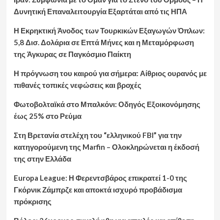
Δυνητική Επαναλειτουργία Εξαρτάται από τις ΗΠΑ
Η Εκρηκτική Άνοδος των Τουρκικών Εξαγωγών Όπλων:
5,8 Δισ. Δολάρια σε Επτά Μήνες και η Μεταμόρφωση
της Άγκυρας σε Παγκόσμιο Παίκτη
Η πρόγνωση του καιρού για σήμερα: Αίθριος ουρανός με
πιθανές τοπικές νεφώσεις και βροχές
Φωτοβολταϊκά στο Μπαλκόνι: Οδηγός Εξοικονόμησης
έως 25% στο Ρεύμα
Στη Βρετανία στελέχη του “ελληνικού FBI” για την
κατηγορούμενη της Marfin – Ολοκληρώνεται η έκδοσή
της στην Ελλάδα
Europa League: Η Φερεντσβάρος επικρατεί 1-0 της
Γκόρνικ Ζάμπρζε και αποκτά ισχυρό προβάδισμα
πρόκρισης