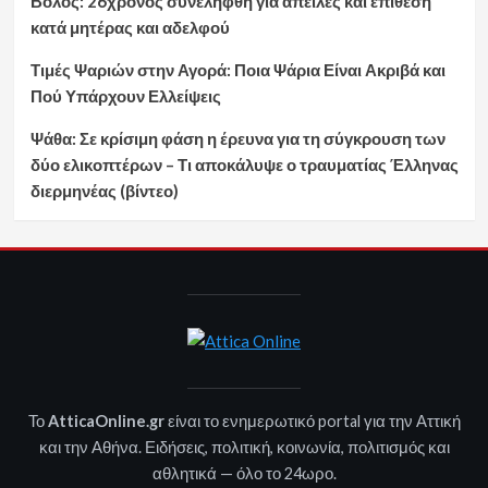
Βόλος: 26χρονος συνελήφθη για απειλές και επίθεση
κατά μητέρας και αδελφού
Τιμές Ψαριών στην Αγορά: Ποια Ψάρια Είναι Ακριβά και
Πού Υπάρχουν Ελλείψεις
Ψάθα: Σε κρίσιμη φάση η έρευνα για τη σύγκρουση των
δύο ελικοπτέρων – Τι αποκάλυψε ο τραυματίας Έλληνας
διερμηνέας (βίντεο)
Το
AtticaOnline.gr
είναι το ενημερωτικό portal για την Αττική
και την Αθήνα. Ειδήσεις, πολιτική, κοινωνία, πολιτισμός και
αθλητικά — όλο το 24ωρο.