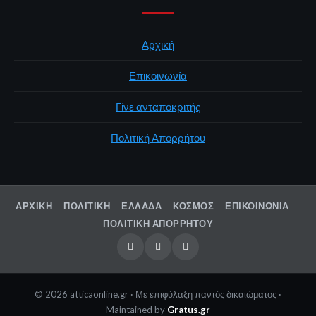
Αρχική
Επικοινωνία
Γίνε ανταποκριτής
Πολιτική Απορρήτου
ΑΡΧΙΚΉ
ΠΟΛΙΤΙΚΉ
ΕΛΛΆΔΑ
ΚΌΣΜΟΣ
ΕΠΙΚΟΙΝΩΝΊΑ
ΠΟΛΙΤΙΚΉ ΑΠΟΡΡΉΤΟΥ
Youtube
Facebook
Twitter
© 2026 atticaonline.gr · Με επιφύλαξη παντός δικαιώματος ·
Maintained by
Gratus.gr