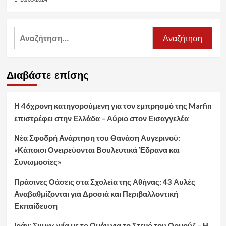
Αναζήτηση
για:
Διαβάστε επίσης
Η 46χρονη κατηγορούμενη για τον εμπρησμό της Marfin
επιστρέφει στην Ελλάδα – Αύριο στον Εισαγγελέα
Νέα Σφοδρή Ανάρτηση του Θανάση Αυγερινού:
«Κάποιοι Ονειρεύονται Βουλευτικά Έδρανα και
Συνωμοσίες»
Πράσινες Οάσεις στα Σχολεία της Αθήνας: 43 Αυλές
Αναβαθμίζονται για Δροσιά και Περιβαλλοντική
Εκπαίδευση
Ιράν: Συμφωνία με το Ομάν για το Στενό του Ορμούζ – Η