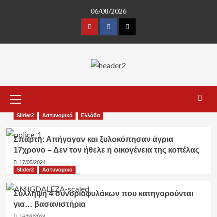
Skip
06/08/2026
to
content
Youtube
Facebook
Twitter
Primary
Menu
Slider2
Αστυνομικό
Ελλάδα
Σπάρτη: Απήγαγαν και ξυλοκόπησαν άγρια
17χρονο – Δεν τον ήθελε η οικογένεια της κοπέλας
17/05/2024
Slider2
Αστυνομικό
Σύλληψη 4 συνοριοφυλάκων που κατηγορούνται
για… βασανιστήρια
16/03/2024