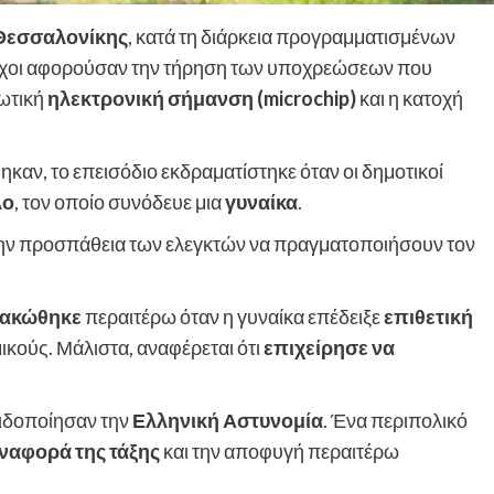
Θεσσαλονίκης
, κατά τη διάρκεια προγραμματισμένων
εγχοι αφορούσαν την τήρηση των υποχρεώσεων που
ωτική
ηλεκτρονική σήμανση (microchip)
και η κατοχή
αν, το επεισόδιο εκδραματίστηκε όταν οι δημοτικοί
λο
, τον οποίο συνόδευε μια
γυναίκα
.
ην προσπάθεια των ελεγκτών να πραγματοποιήσουν τον
μακώθηκε
περαιτέρω όταν η γυναίκα επέδειξε
επιθετική
κούς. Μάλιστα, αναφέρεται ότι
επιχείρησε να
ειδοποίησαν την
Ελληνική Αστυνομία
. Ένα περιπολικό
ναφορά της τάξης
και την αποφυγή περαιτέρω