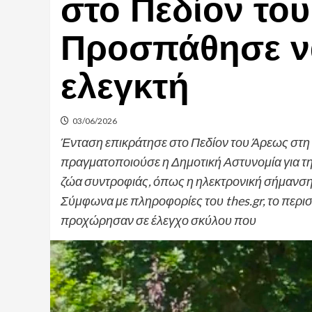
στο Πεδίον το
Προσπάθησε ν
ελεγκτή
03/06/2026
Ένταση επικράτησε στο Πεδίον του Άρεως στη 
πραγματοποιούσε η Δημοτική Αστυνομία για τ
ζώα συντροφιάς, όπως η ηλεκτρονική σήμανση 
Σύμφωνα με πληροφορίες του thes.gr, το περισ
προχώρησαν σε έλεγχο σκύλου που