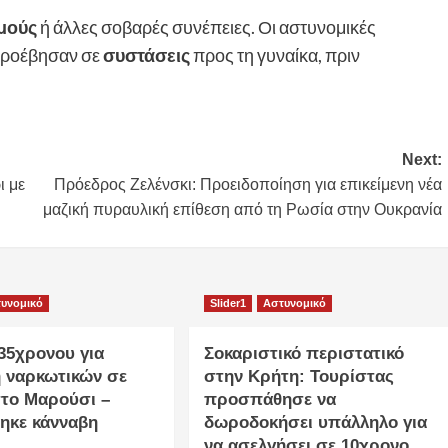
μούς
ή άλλες σοβαρές συνέπειες. Οι αστυνομικές
 προέβησαν σε
συστάσεις
προς τη γυναίκα, πριν
Next:
ι με
Πρόεδρος Ζελένσκι: Προειδοποίηση για επικείμενη νέα
μαζική πυραυλική επίθεση από τη Ρωσία στην Ουκρανία
υνομικό
Slider1
Αστυνομικό
35χρονου για
Σοκαριστικό περιστατικό
η ναρκωτικών σε
στην Κρήτη: Τουρίστας
στο Μαρούσι –
προσπάθησε να
ηκε κάνναβη
δωροδοκήσει υπάλληλο για
να ασελγήσει σε 10χρονο