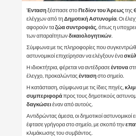
Ένταση
ξέσπασε στο
Πεδίον του Άρεως
της
ελέγχων από τη
Δημοτική Αστυνομία
. Οι έλ
αφορούν τα
ζώα συντροφιάς
, όπως η υποχρε
των απαραίτητων
δικαιολογητικών
.
Σύμφωνα με τις πληροφορίες που συγκεντρώθηκ
αστυνομικοί επιχείρησαν να ελέγξουν ένα
σκύ
Η ιδιοκτήτρια, φέρεται να αντέδρασε
έντονα
στ
έλεγχο, προκαλώντας
ένταση
στο σημείο.
Η κατάσταση, σύμφωνα με τις ίδιες πηγές,
κλι
συμπεριφορά
προς τους δημοτικούς αστυνομι
δαγκώσει
έναν από αυτούς.
Αντιδρώντας άμεσα, οι δημοτικοί αστυνομικοί 
έφτασε γρήγορα στο σημείο, με σκοπό την
επα
κλιμάκωσης του συμβάντος.