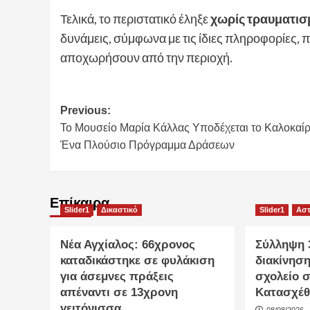
Τελικά, το περιστατικό έληξε
χωρίς τραυματισ
δυνάμεις, σύμφωνα με τις ίδιες πληροφορίες,
αποχωρήσουν από την περιοχή.
Post
Previous:
Το Μουσείο Μαρία Κάλλας Υποδέχεται το Καλοκαίρ
navigation
Ένα Πλούσιο Πρόγραμμα Δράσεων
Επίκαιρα
Slider1
Δικαστικό
Slider1
Αστ
Νέα Αγχίαλος: 66χρονος
Σύλληψη 
καταδικάστηκε σε φυλάκιση
διακίνησ
για άσεμνες πράξεις
σχολείο 
απέναντι σε 13χρονη
Κατασχέθ
γειτόνισσα