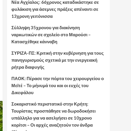
Νέα Αγχίαλος: 66χρονος καταδικάστηκε σε
φυλάκιση για άσεμνες πράξεις απέναντι σε
13χρονη γειτόνισσα
Σύλληψη 35χρονου για διακίνηση
ναρκωτικών σε σχολείο στο Μαρούσι –
Κατασχέθηκε κάνναβη
ΣΥΡΙΖΑ-ΠΣ: Κριτική στην κυβέρνηση για τους
πανηγυρισμούς σχετικά με την ενεργειακή
ρήτρα διαφυγής
ΠΑΟΚ: Πέρασε την πόρτα του χειρουργείου ο
Μεϊτέ – Το μήνυμά του και οι ευχές του
Δικεφάλου
Σοκαριστικό περιστατικό στην Κρήτη:
Τουρίστας προσπάθησε να δωροδοκήσει
υπάλληλο για να ασελγήσει σε 10χρονο
κορίτσι – Οι αρχές αναζητούν τον άνδρα