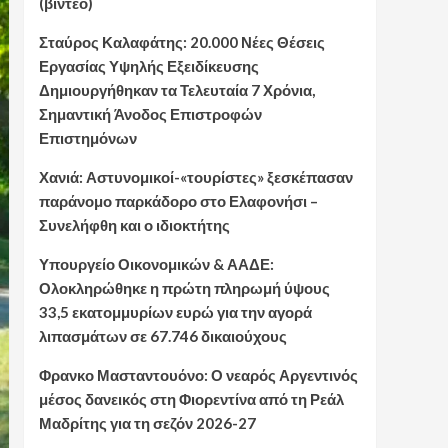
(βίντεο)
Σταύρος Καλαφάτης: 20.000 Νέες Θέσεις
Εργασίας Υψηλής Εξειδίκευσης
Δημιουργήθηκαν τα Τελευταία 7 Χρόνια,
Σημαντική Άνοδος Επιστροφών
Επιστημόνων
Χανιά: Αστυνομικοί-«τουρίστες» ξεσκέπασαν
παράνομο παρκάδορο στο Ελαφονήσι –
Συνελήφθη και ο ιδιοκτήτης
Υπουργείο Οικονομικών & ΑΑΔΕ:
Ολοκληρώθηκε η πρώτη πληρωμή ύψους
33,5 εκατομμυρίων ευρώ για την αγορά
λιπασμάτων σε 67.746 δικαιούχους
Φρανκο Μασταντουόνο: Ο νεαρός Αργεντινός
μέσος δανεικός στη Φιορεντίνα από τη Ρεάλ
Μαδρίτης για τη σεζόν 2026-27