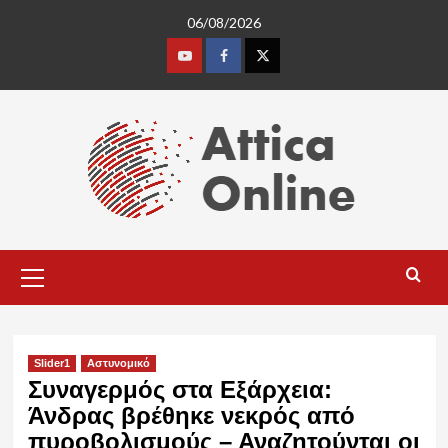
Skip
06/08/2026
to
content
Youtube
Facebook
Twitter
Primary
Menu
Slider1
Αστυνομικό
Συναγερμός στα Εξάρχεια:
Άνδρας βρέθηκε νεκρός από
πυροβολισμούς – Αναζητούνται οι