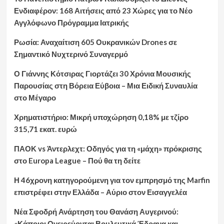
Ενδιαφέρον: 168 Αιτήσεις από 23 Χώρες για το Νέο
Αγγλόφωνο Πρόγραμμα Ιατρικής
Ρωσία: Αναχαίτιση 605 Ουκρανικών Drones σε
Σημαντικό Νυχτερινό Συναγερμό
Ο Γιάννης Κότσιρας Γιορτάζει 30 Χρόνια Μουσικής
Παρουσίας στη Βόρεια Εύβοια – Μια Ειδική Συναυλία
στο Μέγαρο
Χρηματιστήριο: Μικρή υποχώρηση 0,18% με τζίρο
315,71 εκατ. ευρώ
ΠΑΟΚ vs Άντερλεχτ: Οδηγός για τη «μάχη» πρόκρισης
στο Europa League – Πού θα τη δείτε
Η 46χρονη κατηγορούμενη για τον εμπρησμό της Marfin
επιστρέφει στην Ελλάδα – Αύριο στον Εισαγγελέα
Νέα Σφοδρή Ανάρτηση του Θανάση Αυγερινού:
«Κάποιοι Ονειρεύονται Βουλευτικά Έδρανα και