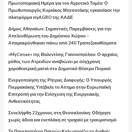
Πρωτοποριακή Ημέρα για τον Αγροτικό Τομέα: Ο
Πρωθυπουργός Κυριάκος Μητσοτάκης εγκαινίασε την
πλατφόρμα myAGRO της ΑΑΔΕ
Δήμος Αθηναίων: Σημαντικές Παρεμβάσεις για την
Απελευθέρωση του Δημόσιου Χώρου –
Απομακρύνθηκαν πάνω από 240 Τραπεζοκαθίσματα
«MyCenae» της Βαλεντίνης Γιαννοπούλου: Ο αρχαίος
μύθος των Ατρειδών αναβιώνει με σύγχρονη
χοροθεατρική ματιά στο Δημοτικό Θέατρο Πειραιά
Ενεργοποίηση της Ρήτρας Διαφυγής: Ο Υπουργός
Πιερρακάκης Υπέβαλε το Αίτημα στην Ευρωπαϊκή
Επιτροπή για την Ενίσχυση της Ενεργειακής
Ανθεκτικότητας
Συνελήφθη 22χρονος στη Θεσσαλονίκη: Οδήγησε
χωρίς άδεια και ενεπλάκη σε τροχαίο με τραυματισμό
Το Πανεπιστήμιο Πατρών Καλωσορίζει το Διεθνές