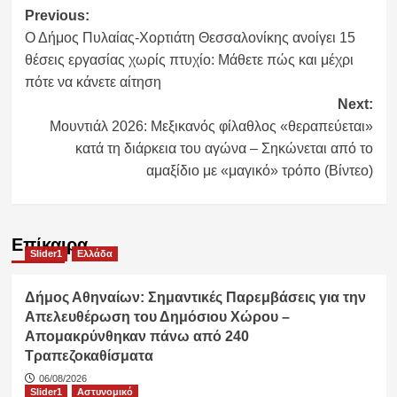
Post
Previous:
Ο Δήμος Πυλαίας-Χορτιάτη Θεσσαλονίκης ανοίγει 15
navigation
θέσεις εργασίας χωρίς πτυχίο: Μάθετε πώς και μέχρι
πότε να κάνετε αίτηση
Next:
Μουντιάλ 2026: Μεξικανός φίλαθλος «θεραπεύεται»
κατά τη διάρκεια του αγώνα – Σηκώνεται από το
αμαξίδιο με «μαγικό» τρόπο (Βίντεο)
Επίκαιρα
Slider1
Ελλάδα
Δήμος Αθηναίων: Σημαντικές Παρεμβάσεις για την
Απελευθέρωση του Δημόσιου Χώρου –
Απομακρύνθηκαν πάνω από 240
Τραπεζοκαθίσματα
06/08/2026
Slider1
Αστυνομικό